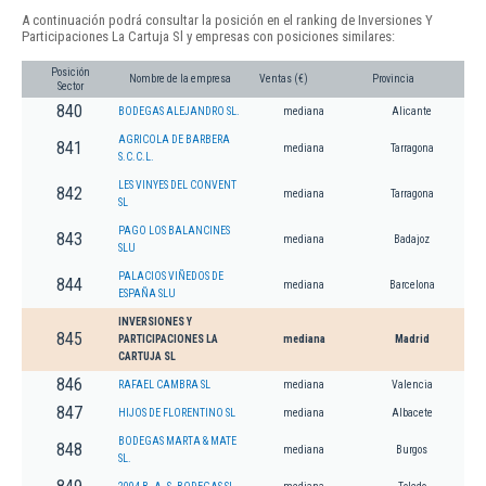
A continuación podrá consultar la posición en el ranking de Inversiones Y
Participaciones La Cartuja Sl y empresas con posiciones similares:
Posición
Nombre de la empresa
Ventas (€)
Provincia
Sector
840
BODEGAS ALEJANDRO SL.
mediana
Alicante
AGRICOLA DE BARBERA
841
mediana
Tarragona
S.C.C.L.
LES VINYES DEL CONVENT
842
mediana
Tarragona
SL
PAGO LOS BALANCINES
843
mediana
Badajoz
SLU
PALACIOS VIÑEDOS DE
844
mediana
Barcelona
ESPAÑA SLU
INVERSIONES Y
845
PARTICIPACIONES LA
mediana
Madrid
CARTUJA SL
846
RAFAEL CAMBRA SL
mediana
Valencia
847
HIJOS DE FLORENTINO SL
mediana
Albacete
BODEGAS MARTA & MATE
848
mediana
Burgos
SL.