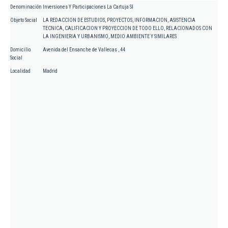
Denominación
Inversiones Y Participaciones La Cartuja Sl
Objeto Social
LA REDACCION DE ESTUDIOS, PROYECTOS, INFORMACION, ASISTENCIA
TECNICA, CALIFICACION Y PROYECCION DE TODO ELLO, RELACIONADOS CON
LA INGENIERIA Y URBANISMO, MEDIO AMBIENTE Y SIMILARES
Domicilio
Avenida del Ensanche de Vallecas , 44
Social
Localidad
Madrid