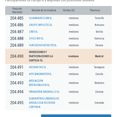
Participaciones La Cartuja Sl y empresas con posiciones similares:
Posición
Nombre de la empresa
Ventas (€)
Provincia
Nacional
204.485
GUARANIES FLEM SL
mediana
Tenerife
204.486
GRUPO IMPULTEC SL.
mediana
Asturias
204.487
URSO SL
mediana
Sevilla
204.488
ZHOU WEI SL
mediana
Valencia
204.489
VIATGES NOVES RUTES SL
mediana
Gerona
INVERSIONES Y
204.490
PARTICIPACIONES LA
mediana
Madrid
CARTUJA SL
204.491
NECKAR ING SL
mediana
Tarragona
204.492
APD MAQMASTER SL.
mediana
Coruña
MEDIACOPA
204.493
mediana
Baleares
RESTAURACION SL.
204.494
PANADERIA RABANILLO SL
mediana
Zamora
SUMINISTROS URBANOS DE
204.495
ANDALUCIA SOCIEDAD
mediana
Granada
LIMITADA