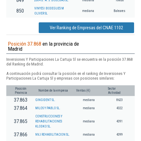
849
2004 B. A. S. BODEGAS SL.
mediana
Toledo
VINYES I BODEGUES M
850
mediana
Baleares
OLIVER SL
Ver Ranking de Empresas del CNAE 1102
Posición 37.868
en la provincia de
Madrid
Inversiones Y Participaciones La Cartuja Sl se encuentra en la posición 37.868
del Ranking de Madrid.
A continuación podrá consultar la posición en el ranking de Inversiones Y
Participaciones La Cartuja Sl y empresas con posiciones similares:
Posición
Sector
Nombre de la empresa
Ventas (€)
Provincia
Actividad
37.863
GINGIDENT SL.
mediana
8623
37.864
MILOS Y PABLO SL.
mediana
4322
CONSTRUCCIONES Y
37.865
REHABILITACIONES
mediana
4391
KLODKO SL.
37.866
NVJ REHABILITACION SL.
mediana
4399