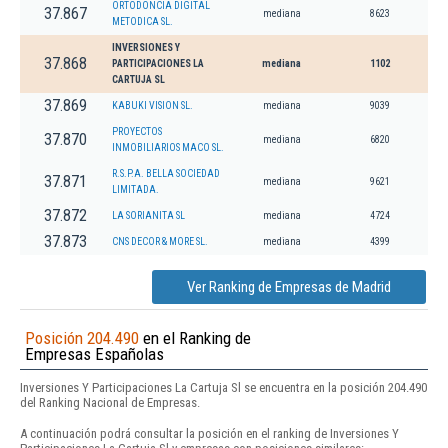
ORTODONCIA DIGITAL
37.867
mediana
8623
METODICA SL.
INVERSIONES Y
37.868
PARTICIPACIONES LA
mediana
1102
CARTUJA SL
37.869
KABUKI VISION SL.
mediana
9039
PROYECTOS
37.870
mediana
6820
INMOBILIARIOS MACO SL.
R.S.P.A. BELLA SOCIEDAD
37.871
mediana
9621
LIMITADA.
37.872
LA SORIANITA SL
mediana
4724
37.873
CNS DECOR & MORE SL.
mediana
4399
Ver Ranking de Empresas de Madrid
Posición 204.490
en el Ranking de
Empresas Españolas
Inversiones Y Participaciones La Cartuja Sl se encuentra en la posición 204.490
del Ranking Nacional de Empresas.
A continuación podrá consultar la posición en el ranking de Inversiones Y