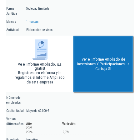
Forma
Sociedad limitada
Jurídica
Marcas
1 marcas
Actividad
Elaboración de vinos
Ver el Informe Ampliado de
Inversiones Y Participaciones La
Ve el Informe Ampliado. ¡Es
gratis!
Cartuja Sl
Regístrese en eInforma y le
regalamos el Informe Ampliado
de esta empresa
Número de
empleados
Capital Social
Mayor de 60.000 €
Ventas
Año
Variación
últimos años
2023
2024
-9,7 %
Resultado
Negativo