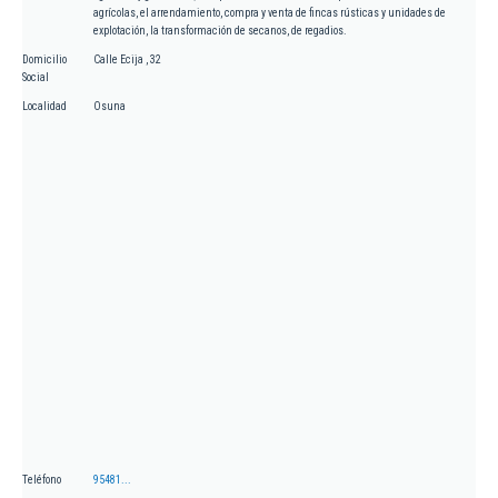
agrícolas, el arrendamiento, compra y venta de fincas rústicas y unidades de
explotación, la transformación de secanos, de regadios.
Domicilio
Calle Ecija , 32
Social
Localidad
Osuna
Teléfono
95481...