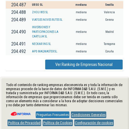
204.487
URSO SL
mediana
Sevilla
204.488
ZHOU WEI SL
mediana
Valencia
204.489
VIATGES NOVES RUTES SL
mediana
Gerona
INVERSIONES Y
204.490
PARTICIPACIONES LA
mediana
Madrid
CARTUJA SL
204.491
NECKAR ING SL
mediana
Tarragona
204.492
APD MAQMASTER SL.
mediana
Coruña
Ver Ranking de Empresas Nacional
Todo el contenido de ranking-empresas.eleconomista.es y toda la información de
empresas procede de la base de datos de INFORMA D&B S.A.U. (S.M.E.) y es
tratada y suministrada por INFORMA D&B S.A.U. (S.M.E.). En todo caso, la
información de empresas que proporcionamos debe ser tenida en cuenta sólo
como un elemento más a considerar a la hora de adoptar decisiones comerciales
y no debe por tanto determinar las mismas.
Preguntas Frecuentes
Condiciones Generales
Política de Privacidad
Política de Cookies
Configuración de cookies