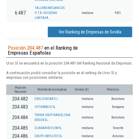
TALLERES MECANICOS
6.487
H.T.B. SOCIEDAD
mediana
9531
LIMITADA.
Ver Ranking de Empresas de Sevilla
Posición 204.487
en el Ranking de
Empresas Españolas
Urso Sl se encuentra en la posición 204.487 del Ranking Nacional de Empresas.
A continuación podrá consultar la posición en el ranking de Urso Sl y
empresas con posiciones similares:
Posición
Nombre de la empresa
Ventas (€)
Provincia
Nacional
204.482
E-BELCONCAB S.L.
mediana
Barcelona
204.483
OFITARRACO SL
mediana
Tarragona
TEKNIK GRUP BARCELONA
204.484
mediana
Barcelona
DESIGN SL.
204.485
GUARANIES FLEM SL
mediana
Tenerife
204.486
GRUPO IMPULTEC SL.
mediana
Asturias