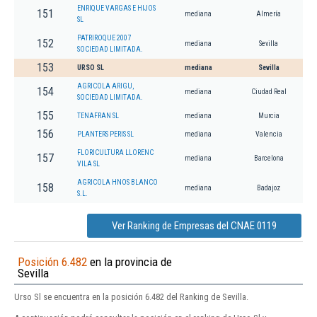
ENRIQUE VARGAS E HIJOS
151
mediana
Almería
SL
PATRIROQUE 2007
152
mediana
Sevilla
SOCIEDAD LIMITADA.
153
URSO SL
mediana
Sevilla
AGRICOLA ARIGU,
154
mediana
Ciudad Real
SOCIEDAD LIMITADA.
155
TENAFRAN SL
mediana
Murcia
156
PLANTERS PERIS SL
mediana
Valencia
FLORICULTURA LLORENC
157
mediana
Barcelona
VILA SL
AGRICOLA HNOS BLANCO
158
mediana
Badajoz
S.L.
Ver Ranking de Empresas del CNAE 0119
Posición 6.482
en la provincia de
Sevilla
Urso Sl se encuentra en la posición 6.482 del Ranking de Sevilla.