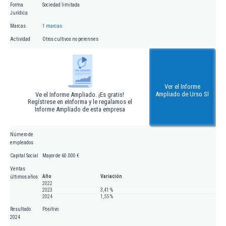
Forma
Sociedad limitada
Jurídica
Marcas
1 marcas
Actividad
Otros cultivos no perennes
Ver el Informe
Ampliado de Urso Sl
Ve el Informe Ampliado. ¡Es gratis!
Regístrese en eInforma y le regalamos el
Informe Ampliado de esta empresa
Número de
empleados
Capital Social
Mayor de 60.000 €
Ventas
Año
Variación
últimos años
2022
2023
3,41 %
2024
1,55 %
Resultado
Positivo
2024