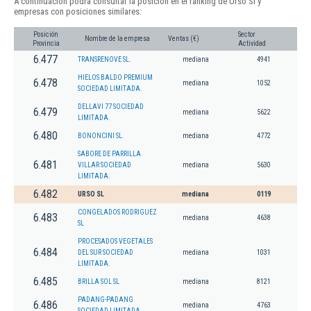
A continuación podrá consultar la posición en el ranking de Urso Sl y
empresas con posiciones similares:
Posición
Sector
Nombre de la empresa
Ventas (€)
Provincia
Actividad
6.477
TRANSRENOVE SL.
mediana
4941
HIELOS BALDO PREMIUM
6.478
mediana
1052
SOCIEDAD LIMITADA.
DELLAVI 77 SOCIEDAD
6.479
mediana
5622
LIMITADA.
6.480
BONONCINI SL.
mediana
4772
SABORE DE PARRILLA
6.481
VILLAR SOCIEDAD
mediana
5630
LIMITADA.
6.482
URSO SL
mediana
0119
CONGELADOS RODRIGUEZ
6.483
mediana
4638
SL
PROCESADOS VEGETALES
6.484
DEL SUR SOCIEDAD
mediana
1031
LIMITADA.
6.485
BRILLA SOL SL
mediana
8121
PADANG-PADANG
6.486
mediana
4763
SOCIEDAD LIMITADA.