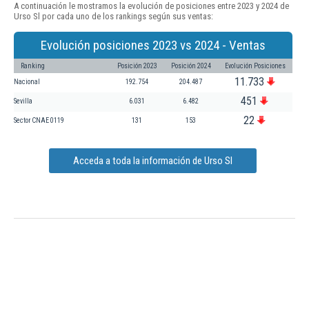
A continuación le mostramos la evolución de posiciones entre 2023 y 2024 de
Urso Sl por cada uno de los rankings según sus ventas:
Evolución posiciones 2023 vs 2024 - Ventas
Ranking
Posición 2023
Posición 2024
Evolución Posiciones
11.733
Nacional
192.754
204.487
451
Sevilla
6.031
6.482
22
Sector CNAE 0119
131
153
Acceda a toda la información de Urso Sl