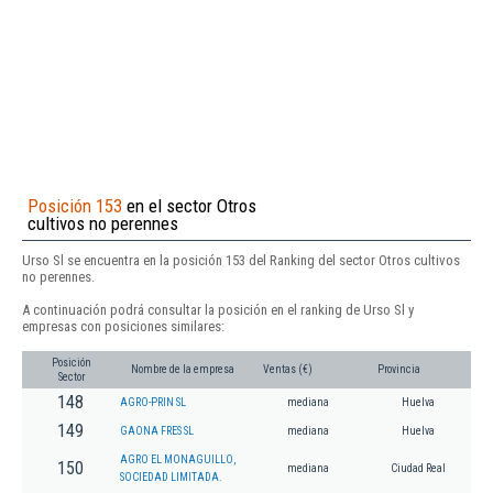
Posición 153
en el sector Otros
cultivos no perennes
Urso Sl se encuentra en la posición 153 del Ranking del sector Otros cultivos
no perennes.
A continuación podrá consultar la posición en el ranking de Urso Sl y
empresas con posiciones similares:
Posición
Nombre de la empresa
Ventas (€)
Provincia
Sector
148
AGRO-PRIN SL
mediana
Huelva
149
GAONA FRES SL
mediana
Huelva
AGRO EL MONAGUILLO,
150
mediana
Ciudad Real
SOCIEDAD LIMITADA.