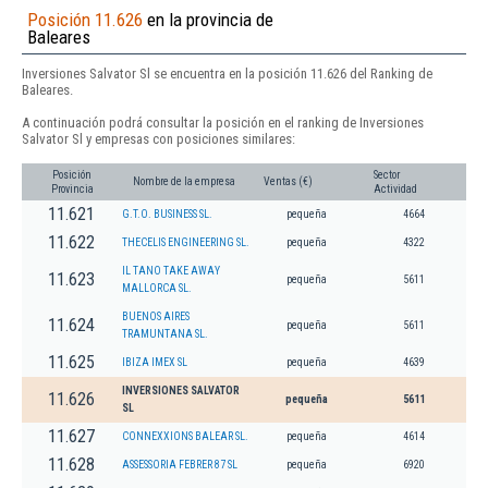
Posición 11.626
en la provincia de
Baleares
Inversiones Salvator Sl se encuentra en la posición 11.626 del Ranking de
Baleares.
A continuación podrá consultar la posición en el ranking de Inversiones
Salvator Sl y empresas con posiciones similares:
Posición
Sector
Nombre de la empresa
Ventas (€)
Provincia
Actividad
11.621
G.T.O. BUSINESS SL.
pequeña
4664
11.622
THECELIS ENGINEERING SL.
pequeña
4322
IL TANO TAKE AWAY
11.623
pequeña
5611
MALLORCA SL.
BUENOS AIRES
11.624
pequeña
5611
TRAMUNTANA SL.
11.625
IBIZA IMEX SL
pequeña
4639
INVERSIONES SALVATOR
11.626
pequeña
5611
SL
11.627
CONNEXXIONS BALEAR SL.
pequeña
4614
11.628
ASSESSORIA FEBRER 87 SL
pequeña
6920