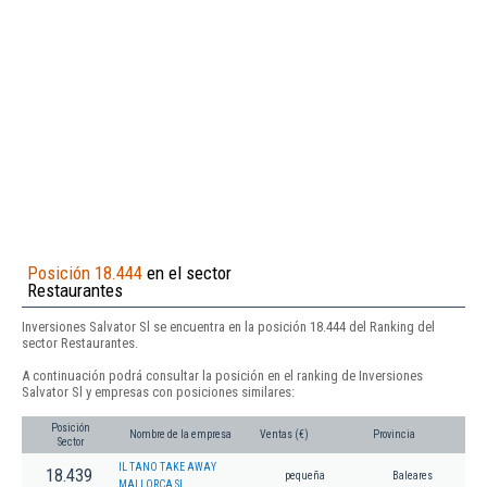
Posición 18.444
en el sector
Restaurantes
Inversiones Salvator Sl se encuentra en la posición 18.444 del Ranking del
sector Restaurantes.
A continuación podrá consultar la posición en el ranking de Inversiones
Salvator Sl y empresas con posiciones similares:
Posición
Nombre de la empresa
Ventas (€)
Provincia
Sector
IL TANO TAKE AWAY
18.439
pequeña
Baleares
MALLORCA SL.