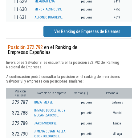
11.629
MERGRAU 1, SA
pequeña
9411
11.630
MI PORTALS NOUS SL
pequeña
4755
11.631
ALFONSO BUADES SL.
pequeña
4619
Ver Ranking de Empresas de Baleares
Posición 372.792
en el Ranking de
Empresas Españolas
Inversiones Salvator Sl se encuentra en la posición 372.792 del Ranking
Nacional de Empresas.
A continuación podrá consultar la posición en el ranking de Inversiones
Salvator Sl y empresas con posiciones similares:
Posición
Nombre de la empresa
Ventas (€)
Provincia
Nacional
372.787
IBIZA IMEX SL
pequeña
Baleares
INMADE DECOLETAJE Y
372.788
pequeña
Madrid
MECANIZADOS SL.
372.789
JARDINS ROIG SL.
pequeña
Lérida
JIMENA DE SANTAELLA
372.790
pequeña
Málaga
ODONTOLOGOS S.L.