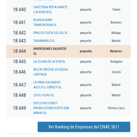
CAFETERIA RESTAURANTE
18.440
pequeña
Toledo
LOS ROBLES SL.
BUENOS AIRES
18.441
pequeña
Baleares
TRAMUNTANA SL.
18.442
SPAGOS COSTA DEL SOL SL.
pequeña
Málaga
18.443
TANAMABLO SL
pequeña
Madrid
INVERSIONES SALVATOR
18.444
pequeña
Baleares
SL
18.445
LA CUINA DE LA DORI SL
pequeña
Tarragona
MOZA CRECHA, SOCIEDAD
18.446
pequeña
Coruña
LIMITADA.
LA PASA GIN BAR BY
18.447
pequeña
Madrid
ADOLFO LORENZO SL.
18.448
ZHOU HONG SL
pequeña
Madrid
EXPLOTACIONES Y
18.449
PROMOCIONES HOSTELERA
pequeña
Palmas (las)
ARNAO SL
Ver Ranking de Empresas del CNAE 5611