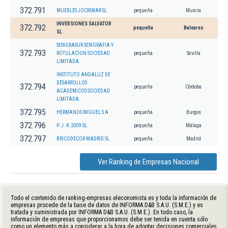
372.791
MUEBLES JOCRIMAR SL
pequeña
Murcia
INVERSIONES SALVATOR
372.792
pequeña
Baleares
SL
SERIGRASUR SERIGRAFIA Y
372.793
ROTULACION SOCIEDAD
pequeña
Sevilla
LIMITADA.
INSTITUTO ANDALUZ DE
DESARROLLOS
372.794
pequeña
Córdoba
ACADEMICOS SOCIEDAD
LIMITADA.
372.795
HERMANOS MIGUEL S A
pequeña
Burgos
372.796
P. J. R. 2009 SL.
pequeña
Málaga
372.797
BRICODECOR MADRID SL.
pequeña
Madrid
Ver Ranking de Empresas Nacional
Todo el contenido de ranking-empresas.eleconomista.es y toda la información de
empresas procede de la base de datos de INFORMA D&B S.A.U. (S.M.E.) y es
tratada y suministrada por INFORMA D&B S.A.U. (S.M.E.). En todo caso, la
información de empresas que proporcionamos debe ser tenida en cuenta sólo
como un elemento más a considerar a la hora de adoptar decisiones comerciales