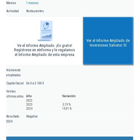
Marcas
1 marcas
Actividad
Restaurantes
Ver el Informe Ampliado de
Inversiones Salvator Sl
Ve el Informe Ampliado. ¡Es gratis!
Regístrese en eInforma y le regalamos
el Informe Ampliado de esta empresa
Número de
empleados
Capital Social
De 0 a 3.100 €
Ventas
Año
Variación
últimos años
2022
2023
-2,19 %
2024
14,91 %
Resultado
Negativo
2024