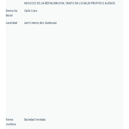
NEGOCIO DE LA RESTAURACION, TANTO EN LOCALES PROPIOS O AJENOS.
Domicilio
Calle Liles
Social
Localidad
sant Llorenç des Cardassar
Forma
Sociedad limitada
Jurídica