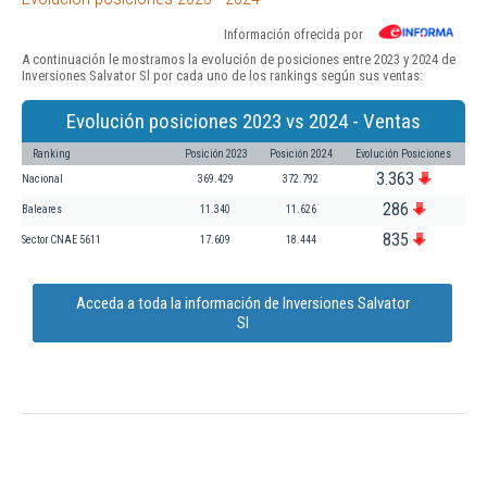
Información ofrecida por
A continuación le mostramos la evolución de posiciones entre 2023 y 2024 de
Inversiones Salvator Sl por cada uno de los rankings según sus ventas:
Evolución posiciones 2023 vs 2024 - Ventas
Ranking
Posición 2023
Posición 2024
Evolución Posiciones
3.363
Nacional
369.429
372.792
286
Baleares
11.340
11.626
835
Sector CNAE 5611
17.609
18.444
Acceda a toda la información de Inversiones Salvator
Sl