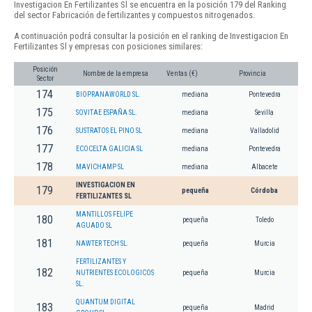
Investigacion En Fertilizantes Sl se encuentra en la posición 179 del Ranking
del sector Fabricación de fertilizantes y compuestos nitrogenados.
A continuación podrá consultar la posición en el ranking de Investigacion En
Fertilizantes Sl y empresas con posiciones similares:
Posición
Nombre de la empresa
Ventas (€)
Provincia
Sector
174
BIOPRANAWORLD SL.
mediana
Pontevedra
175
SOVITAE ESPAÑA SL.
mediana
Sevilla
176
SUSTRATOS EL PINO SL
mediana
Valladolid
177
ECOCELTA GALICIA SL
mediana
Pontevedra
178
MAVICHAMP SL
mediana
Albacete
INVESTIGACION EN
179
pequeña
Córdoba
FERTILIZANTES SL
MANTILLOS FELIPE
180
pequeña
Toledo
AGUADO SL
181
NAWTER TECH SL.
pequeña
Murcia
FERTILIZANTES Y
182
NUTRIENTES ECOLOGICOS
pequeña
Murcia
SL.
QUANTUM DIGITAL
183
pequeña
Madrid