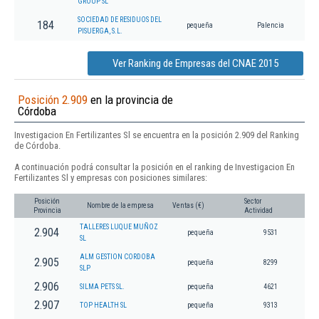
GROUP SL
SOCIEDAD DE RESIDUOS DEL
184
pequeña
Palencia
PISUERGA, S.L.
Ver Ranking de Empresas del CNAE 2015
Posición 2.909
en la provincia de
Córdoba
Investigacion En Fertilizantes Sl se encuentra en la posición 2.909 del Ranking
de Córdoba.
A continuación podrá consultar la posición en el ranking de Investigacion En
Fertilizantes Sl y empresas con posiciones similares:
Posición
Sector
Nombre de la empresa
Ventas (€)
Provincia
Actividad
TALLERES LUQUE MUÑOZ
2.904
pequeña
9531
SL
ALM GESTION CORDOBA
2.905
pequeña
8299
SLP
2.906
SILMA PETS SL.
pequeña
4621
2.907
TOP HEALTH SL
pequeña
9313