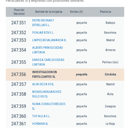
Fertilizantes Sl y empresas con posiciones similares:
Posición
Nombre de la empresa
Ventas (€)
Provincia
Nacional
ENTRE ENCINAS Y
247.351
pequeña
Badajoz
ESTRELLAS S.L.
247.352
PUNJAB BCN S.L.
pequeña
Barcelona
247.353
LIMPIEZAS SALAMANCA SL
pequeña
Madrid
ALBERTI PRIM SOCIEDAD
247.354
pequeña
Almería
LIMITADA.
DAROGA CARS, SOCIEDAD
247.355
pequeña
Palmas (las)
LIMITADA.
INVESTIGACION EN
247.356
pequeña
Córdoba
FERTILIZANTES SL
247.357
ALFA DELTA 95 SL
pequeña
Madrid
MONDEJAR & SANCHEZ
247.358
pequeña
Ávila
SIGLO XXI SL
NUMA CONSULTORES 2025
247.359
pequeña
Zaragoza
SL.
247.360
TOP AULA S.L.
pequeña
Barcelona
247.361
HORSANA SL
pequeña
La Rioja