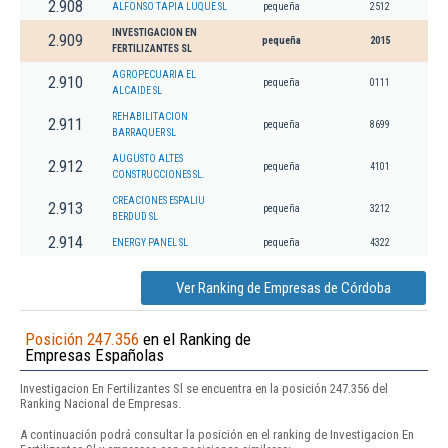
2.908
ALFONSO TAPIA LUQUE SL
pequeña
2512
INVESTIGACION EN
2.909
pequeña
2015
FERTILIZANTES SL
AGROPECUARIA EL
2.910
pequeña
0111
ALCAIDE SL
REHABILITACION
2.911
pequeña
8699
BARRAQUER SL
AUGUSTO ALTES
2.912
pequeña
4101
CONSTRUCCIONES SL.
CREACIONES ESPALIU
2.913
pequeña
3212
BERDUD SL
2.914
ENERGY PANEL SL
pequeña
4322
Ver Ranking de Empresas de Córdoba
Posición 247.356
en el Ranking de
Empresas Españolas
Investigacion En Fertilizantes Sl se encuentra en la posición 247.356 del
Ranking Nacional de Empresas.
A continuación podrá consultar la posición en el ranking de Investigacion En