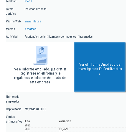
Teléfono
95733...
Forma
Sociedad limitada
Jurídica
Página Web
www.infer.es
Marcas
4 marcas
Actividad
Fabricación de fertilizantes y compuestos nitrogenados
Ver el Informe Ampliado de
Investigacion En Fertilizantes
Ve el Informe Ampliado. ¡Es gratis!
Regístrese en eInforma y le
Sl
regalamos el Informe Ampliado de
esta empresa
Número de
empleados
Capital Social
Mayor de 60.000 €
Ventas
Año
Variación
últimos años
2022
2023
-29,76 %