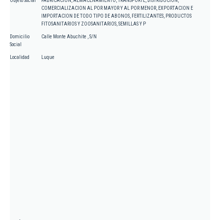
Objeto Social
FABRICACION, ALMACENAMIENTO, TRANSPORTE, DISTRIBUCION,
COMERCIALIZACION AL POR MAYOR Y AL POR MENOR, EXPORTACION E
IMPORTACION DE TODO TIPO DE ABONOS, FERTILIZANTES, PRODUCTOS
FITOSANITARIOS Y ZOOSANITARIOS, SEMILLAS Y P
Domicilio
Calle Monte Abuchite , S/N
Social
Localidad
Luque