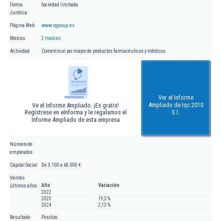
Forma
Sociedad limitada
Jurídica
Página Web
www.iqgroup.es
Marcas
2 marcas
Actividad
Comercio al por mayor de productos farmacéuticos y médicos
Ver el Informe
Ampliado de Iqc 2010
Ve el Informe Ampliado. ¡Es gratis!
Regístrese en eInforma y le regalamos el
S.l.
Informe Ampliado de esta empresa
Número de
empleados
Capital Social
De 3.100 a 60.000 €
Ventas
Año
Variación
últimos años
2022
2023
19,3 %
2024
2,13 %
Resultado
Positivo