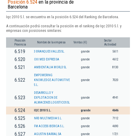
Posición 6.524
en la provincia de
Barcelona
Iqc 2010 S.l. se encuentra en la posición 6.524 del Ranking de Barcelona.
A continuación podrá consultar la posición en el ranking de Iqc 2010 S.l. y
empresas con posiciones similares:
Posición
Sector
Nombre de la empresa
Ventas (€)
Provincia
Actividad
6.519
3 BRANQUES VALLES SL.
grande
5611
6.520
OXI MED EXPRES SA
grande
4612
6.521
AMBIENTALIA WORLD SL
grande
8130
EMPOWERING
6.522
KNOWLEDGE AUTOMOTIVE
grande
7020
S.L.
DESARROLLO Y
6.523
EXPLOTACION DE
grande
4941
ALMACENES LOGISTICOS SL
6.524
IQC 2010 S.L.
grande
4646
6.525
NRD MULTIMEDIA S.L.
grande
7112
6.526
FM ACCESS IBERICA S.L.
grande
4690
6.527
AGUSTIN BARRAL SA
grande
1721