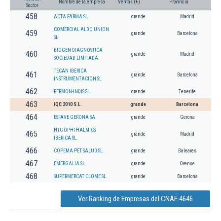
Nombre de la empresa
Ventas (€)
Provincia
Sector
458
ACTA FARMA SL
grande
Madrid
COMERCIAL ALDO UNION
459
grande
Barcelona
SL
BIOGEN DIAGNOSTICA
460
grande
Madrid
SOCIEDAD LIMITADA.
TECAN IBERICA
461
grande
Barcelona
INSTRUMENTACION SL
462
FERMON-INDIS SL
grande
Tenerife
463
IQC 2010 S.L.
grande
Barcelona
464
ESFAVE GERONA SA
grande
Gerona
NTC OPHTHALMICS
465
grande
Madrid
IBERICA SL.
466
COPEMA PET SALUD SL.
grande
Baleares
467
EMERGALIA SL
grande
Orense
468
SUPERMERCAT CLOME SL.
grande
Barcelona
Ver Ranking de Empresas del CNAE 4646