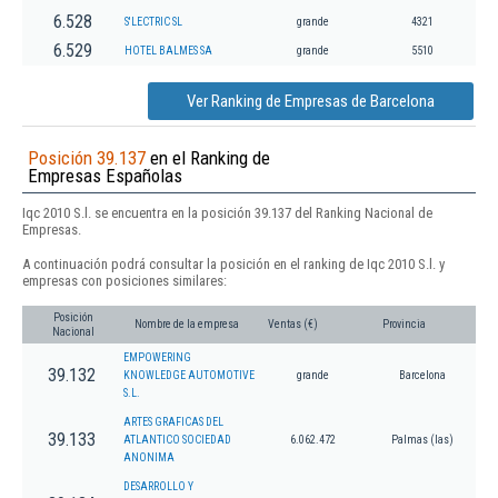
6.528
S'LECTRIC SL
grande
4321
6.529
HOTEL BALMES SA
grande
5510
Ver Ranking de Empresas de Barcelona
Posición 39.137
en el Ranking de
Empresas Españolas
Iqc 2010 S.l. se encuentra en la posición 39.137 del Ranking Nacional de
Empresas.
A continuación podrá consultar la posición en el ranking de Iqc 2010 S.l. y
empresas con posiciones similares:
Posición
Nombre de la empresa
Ventas (€)
Provincia
Nacional
EMPOWERING
39.132
KNOWLEDGE AUTOMOTIVE
grande
Barcelona
S.L.
ARTES GRAFICAS DEL
39.133
ATLANTICO SOCIEDAD
6.062.472
Palmas (las)
ANONIMA
DESARROLLO Y