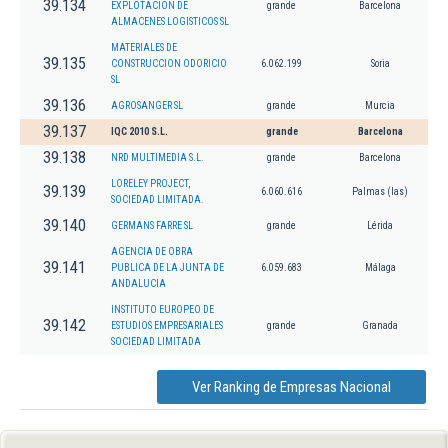
39.134
EXPLOTACION DE
grande
Barcelona
ALMACENES LOGISTICOS SL
MATERIALES DE
39.135
CONSTRUCCION ODORICIO
6.062.199
Soria
SL
39.136
AGROSANGER SL
grande
Murcia
39.137
IQC 2010 S.L.
grande
Barcelona
39.138
NRD MULTIMEDIA S.L.
grande
Barcelona
LORELEY PROJECT,
39.139
6.060.616
Palmas (las)
SOCIEDAD LIMITADA.
39.140
GERMANS FARRE SL
grande
Lérida
AGENCIA DE OBRA
39.141
PUBLICA DE LA JUNTA DE
6.059.683
Málaga
ANDALUCIA
INSTITUTO EUROPEO DE
39.142
ESTUDIOS EMPRESARIALES
grande
Granada
SOCIEDAD LIMITADA
Ver Ranking de Empresas Nacional