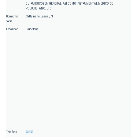
QUIRURGICOS EN GENERAL, ASI COMO INSTRUMENTAL MEDICO DE
POLIURETANO, ETC
Domicilio
Calle nena Casas , 71
Social
Localidad
Barcelona
Teléfono
93252...