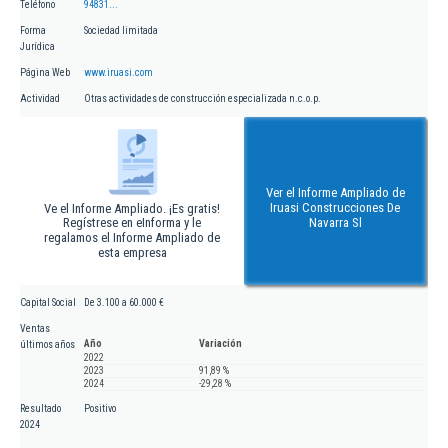
Teléfono
94831...
Forma
Sociedad limitada
Jurídica
Página Web
www.iruasi.com
Actividad
Otras actividades de construcción especializada n.c.o.p.
Ver el Informe Ampliado de
Iruasi Construcciones De
Ve el Informe Ampliado. ¡Es gratis!
Regístrese en eInforma y le
Navarra Sl
regalamos el Informe Ampliado de
esta empresa
Capital Social
De 3.100 a 60.000 €
Ventas
Año
Variación
últimos años
2022
2023
91,89 %
2024
-29,28 %
Resultado
Positivo
2024