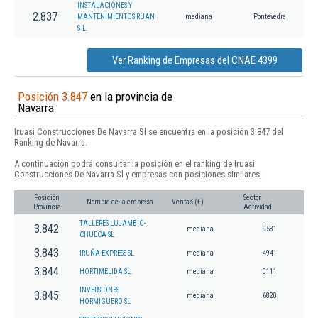
INSTALACIONES Y
2.837
MANTENIMIENTOS RUAN
mediana
Pontevedra
S.L.
Ver Ranking de Empresas del CNAE 4399
Posición 3.847
en la provincia de
Navarra
Iruasi Construcciones De Navarra Sl se encuentra en la posición 3.847 del
Ranking de Navarra.
A continuación podrá consultar la posición en el ranking de Iruasi
Construcciones De Navarra Sl y empresas con posiciones similares:
Posición
Sector
Nombre de la empresa
Ventas (€)
Provincia
Actividad
TALLERES LUJAMBIO-
3.842
mediana
9531
CHUECA SL
3.843
IRUÑA-EXPRESS SL
mediana
4941
3.844
HORTIMELIDA SL.
mediana
0111
INVERSIONES
3.845
mediana
6820
HORMIGUERO SL