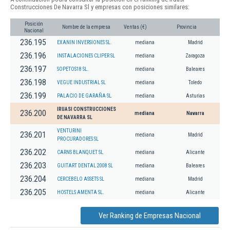
Construcciones De Navarra Sl y empresas con posiciones similares:
Posición
Nombre de la empresa
Ventas (€)
Provincia
Nacional
236.195
EXANIN INVERSIONES SL.
mediana
Madrid
236.196
INSTALACIONES CLIPER SL
mediana
Zaragoza
236.197
SOPETOS18 SL.
mediana
Baleares
236.198
VEGUE INDUSTRIAL SL
mediana
Toledo
236.199
PALACIO DE GARAÑA SL
mediana
Asturias
IRUASI CONSTRUCCIONES
236.200
mediana
Navarra
DE NAVARRA SL
VENTURINI
236.201
mediana
Madrid
PROCURADORES SL
236.202
CARNS BLANQUET SL
mediana
Alicante
236.203
GUITART DENTAL 2008 SL
mediana
Baleares
236.204
CERCEBELO ASSETS SL
mediana
Madrid
236.205
HOSTELS AMENTA SL.
mediana
Alicante
Ver Ranking de Empresas Nacional