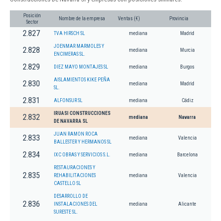
Posición
Nombre de la empresa
Ventas (€)
Provincia
Sector
2.827
TVA HIRSCH SL
mediana
Madrid
JOENMAR MARMOLES Y
2.828
mediana
Murcia
ENCIMERAS SL.
2.829
DIEZ MAYO MONTAJES SL
mediana
Burgos
AISLAMIENTOS KIKE PEÑA
2.830
mediana
Madrid
SL.
2.831
ALFONSUR SL
mediana
Cádiz
IRUASI CONSTRUCCIONES
2.832
mediana
Navarra
DE NAVARRA SL
JUAN RAMON ROCA
2.833
mediana
Valencia
BALLESTER Y HERMANOS SL
2.834
IXC OBRAS Y SERVICIOS S.L.
mediana
Barcelona
RESTAURACIONES Y
2.835
REHABILITACIONES
mediana
Valencia
CASTELLO SL
DESARROLLO DE
2.836
INSTALACIONES DEL
mediana
Alicante
SURESTE SL.