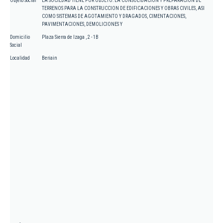
Objeto Social
LA SOCIEDAD TIENE POR OBJETO: LA CONSOLIDACION Y PREPARACION DE
TERRENOS PARA LA CONSTRUCCION DE EDIFICACIONES Y OBRAS CIVILES, ASI
COMO SISTEMAS DE AGOTAMIENTO Y DRAGADOS, CIMENTACIONES,
PAVIMENTACIONES, DEMOLICIONES Y
Domicilio
Plaza Sierra de Izaga , 2 - 1B
Social
Localidad
Beriain