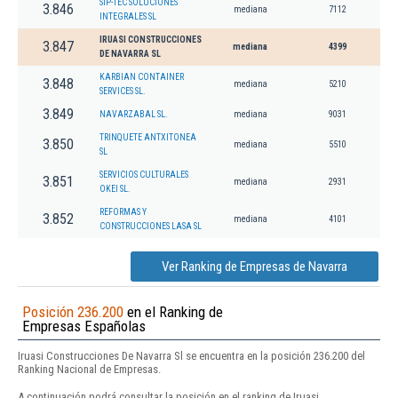
SIP-TEC SOLUCIONES
3.846
mediana
7112
INTEGRALES SL
IRUASI CONSTRUCCIONES
3.847
mediana
4399
DE NAVARRA SL
KARBIAN CONTAINER
3.848
mediana
5210
SERVICES SL.
3.849
NAVARZABAL SL.
mediana
9031
TRINQUETE ANTXITONEA
3.850
mediana
5510
SL
SERVICIOS CULTURALES
3.851
mediana
2931
OKEI SL.
REFORMAS Y
3.852
mediana
4101
CONSTRUCCIONES LASA SL
Ver Ranking de Empresas de Navarra
Posición 236.200
en el Ranking de
Empresas Españolas
Iruasi Construcciones De Navarra Sl se encuentra en la posición 236.200 del
Ranking Nacional de Empresas.
A continuación podrá consultar la posición en el ranking de Iruasi