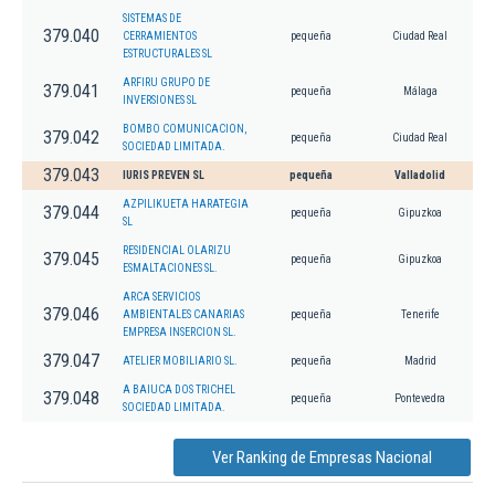
SISTEMAS DE
379.040
CERRAMIENTOS
pequeña
Ciudad Real
ESTRUCTURALES SL
ARFIRU GRUPO DE
379.041
pequeña
Málaga
INVERSIONES SL
BOMBO COMUNICACION,
379.042
pequeña
Ciudad Real
SOCIEDAD LIMITADA.
379.043
IURIS PREVEN SL
pequeña
Valladolid
AZPILIKUETA HARATEGIA
379.044
pequeña
Gipuzkoa
SL
RESIDENCIAL OLARIZU
379.045
pequeña
Gipuzkoa
ESMALTACIONES SL.
ARCA SERVICIOS
379.046
AMBIENTALES CANARIAS
pequeña
Tenerife
EMPRESA INSERCION SL.
379.047
ATELIER MOBILIARIO SL.
pequeña
Madrid
A BAIUCA DOS TRICHEL
379.048
pequeña
Pontevedra
SOCIEDAD LIMITADA.
Ver Ranking de Empresas Nacional