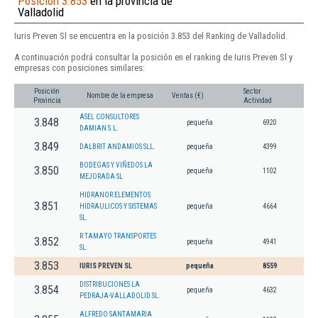
Posición 3.853
en la provincia de
Valladolid
Iuris Preven Sl se encuentra en la posición 3.853 del Ranking de Valladolid.
A continuación podrá consultar la posición en el ranking de Iuris Preven Sl y
empresas con posiciones similares:
Posición
Sector
Nombre de la empresa
Ventas (€)
Provincia
Actividad
ASEL CONSULTORES
3.848
pequeña
6920
DAMIAN S.L.
3.849
DALBRIT ANDAMIOS SLL.
pequeña
4399
BODEGAS Y VIÑEDOS LA
3.850
pequeña
1102
MEJORADA SL
HIDRANOR ELEMENTOS
3.851
HIDRAULICOS Y SISTEMAS
pequeña
4664
SL
R TAMAYO TRANSPORTES
3.852
pequeña
4941
SL
3.853
IURIS PREVEN SL
pequeña
8559
DISTRIBUCIONES LA
3.854
pequeña
4632
PEDRAJA-VALLADOLID SL.
ALFREDO SANTAMARIA