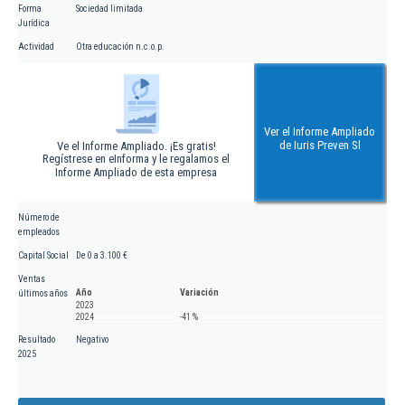
Forma
Sociedad limitada
Jurídica
Actividad
Otra educación n.c.o.p.
Ver el Informe Ampliado
de Iuris Preven Sl
Ve el Informe Ampliado. ¡Es gratis!
Regístrese en eInforma y le regalamos el
Informe Ampliado de esta empresa
Número de
empleados
Capital Social
De 0 a 3.100 €
Ventas
Año
Variación
últimos años
2023
2024
-41 %
Resultado
Negativo
2025