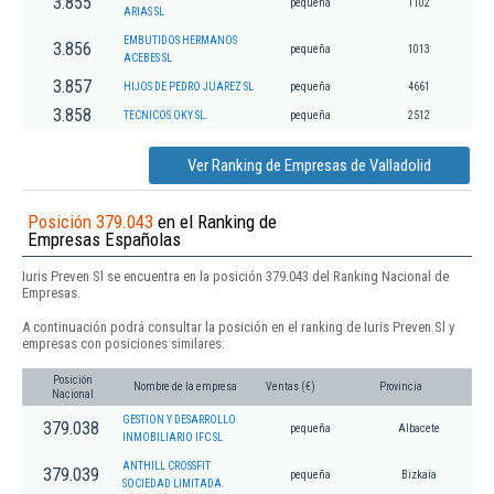
3.855
pequeña
1102
ARIAS SL
EMBUTIDOS HERMANOS
3.856
pequeña
1013
ACEBES SL
3.857
HIJOS DE PEDRO JUAREZ SL
pequeña
4661
3.858
TECNICOS OKY SL.
pequeña
2512
Ver Ranking de Empresas de Valladolid
Posición 379.043
en el Ranking de
Empresas Españolas
Iuris Preven Sl se encuentra en la posición 379.043 del Ranking Nacional de
Empresas.
A continuación podrá consultar la posición en el ranking de Iuris Preven Sl y
empresas con posiciones similares:
Posición
Nombre de la empresa
Ventas (€)
Provincia
Nacional
GESTION Y DESARROLLO
379.038
pequeña
Albacete
INMOBILIARIO IFC SL
ANTHILL CROSSFIT
379.039
pequeña
Bizkaia
SOCIEDAD LIMITADA.