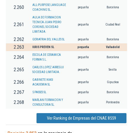
ALL-PURPOSE LANGUAGE
2.260
pequeña
Barcelona
COACHING SL.
AULA DE FORMACION
TECNICA JUAN PEDRO
2.261
pequeña
Ciudad Real
CORONEL SOCIEDAD
LIMITADA.
2.262
GERIATRIA DEL VALLES SL
pequeña
Barcelona
2.263
IURIS PREVEN SL
pequeña
Valladolid
ESCOLA DE CERAMICA
2.264
pequeña
Barcelona
FORMA S.L.
CARLOS LOPEZ ARREGUI
2.265
pequeña
Sevilla
SOCIEDAD LIMITADA.
GABINETE IKASI
2.266
pequeña
Gipuzkoa
ACADEMIA SL
2.267
5 PASSES SL
pequeña
Barcelona
MARLAN FORMACION Y
2.268
pequeña
Pontevedra
CONSULTORIA SL.
Ver Ranking de Empresas del CNAE 8559