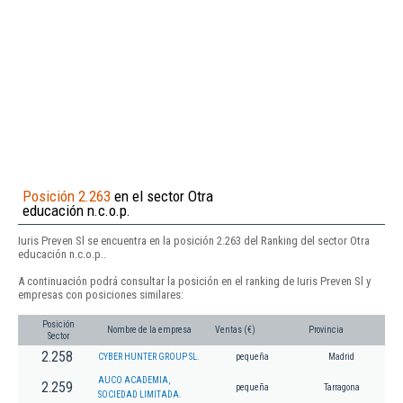
Posición 2.263
en el sector Otra
educación n.c.o.p.
Iuris Preven Sl se encuentra en la posición 2.263 del Ranking del sector Otra
educación n.c.o.p..
A continuación podrá consultar la posición en el ranking de Iuris Preven Sl y
empresas con posiciones similares:
Posición
Nombre de la empresa
Ventas (€)
Provincia
Sector
2.258
CYBER HUNTER GROUP SL.
pequeña
Madrid
AUCO ACADEMIA,
2.259
pequeña
Tarragona
SOCIEDAD LIMITADA.