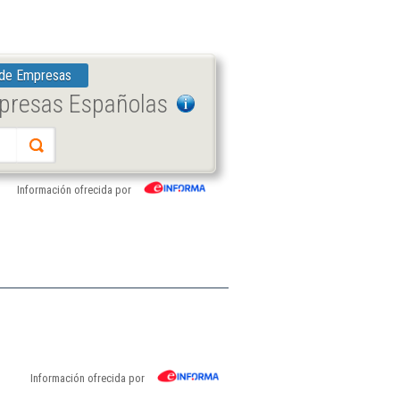
 de Empresas
mpresas Españolas
Información ofrecida por
Información ofrecida por