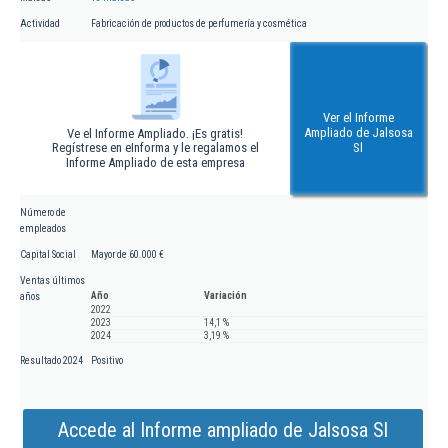
Actividad
Fabricación de productos de perfumería y cosmética
Ver el Informe
Ampliado de Jalsosa
Ve el Informe Ampliado. ¡Es gratis!
Regístrese en eInforma y le regalamos el
Sl
Informe Ampliado de esta empresa
Número de
empleados
Capital Social
Mayor de 60.000 €
Ventas últimos
Año
Variación
años
2022
2023
14,1 %
2024
3,19 %
Resultado 2024
Positivo
Accede al Informe ampliado de Jalsosa Sl