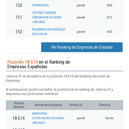
150
DISFARGEN SL
grande
4646
CENTRAL VIDRIERA
151
GRANADINA SOCIEDAD
grande
2312
LIMITADA.
RECAMBIOS INDUSTRIALES
152
grande
4672
MOLEON SA
Ver Ranking de Empresas de Granada
Posición 18.619
en el Ranking de
Empresas Españolas
Jalsosa Sl se encuentra en la posición 18.619 del Ranking Nacional de
Empresas.
A continuación podrá consultar la posición en el ranking de Jalsosa Sl y
empresas con posiciones similares:
Posición
Nombre de la empresa
Ventas (€)
Provincia
Nacional
MARCHENA
18.614
OUTSOURCING SOCIEDAD
grande
Sevilla
LIMITADA.