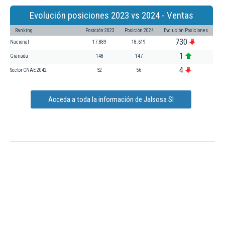
Evolución posiciones 2023 vs 2024 - Ventas
Ranking
Posición 2023
Posición 2024
Evolución Posiciones
730
Nacional
17.889
18.619
1
Granada
148
147
4
Sector CNAE 2042
52
56
Acceda a toda la información de Jalsosa Sl