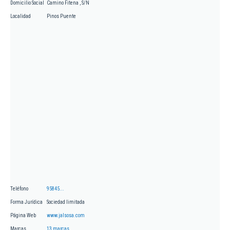
Domicilio Social
Camino Fitena , S/N
Localidad
Pinos Puente
Teléfono
95845...
Forma Jurídica
Sociedad limitada
Página Web
www.jalsosa.com
Marcas
13 marcas