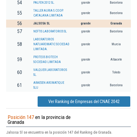
54
PALFEN 2012 SL.
grande
Barcelona
TALLER AURIA S.COOP.
55
grande
Barcelona
CATALANA LIMITADA
56
JALSOSA SL
grande
Granada
57
NEFTIS LABORATORIOS SL
grande
Barcelona
LABORATORIOS
58
NATUAROMATIC SOCIEDAD
grande
Murcia
LIMITADA.
PROTEOS BIOTECH
59
grande
Albacete
SOCIEDAD LIMITADA
VALQUER LABORATORIOS
60
grande
Toledo
SL.
ARAESEN AROMATIQUE
61
grande
Barcelona
SLU
Ver Ranking de Empresas del CNAE 2042
Posición 147
en la provincia de
Granada
Jalsosa Sl se encuentra en la posición 147 del Ranking de Granada.