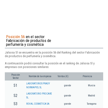
Posición 56
en el sector
Fabricación de productos de
perfumería y cosmética
Jalsosa Sl se encuentra en la posición 56 del Ranking del sector Fabricación
de productos de perfumería y cosmética.
A continuación podrá consultar la posición en el ranking de Jalsosa Sl y
empresas con posiciones similares:
Posición
Nombre de la empresa
Ventas (€)
Provincia
Sector
LABORATORIOS PRADY
51
grande
Murcia
NORMAPIEL SL
LABORATORIO PROCARE
52
grande
Madrid
SL.
53
ROVAL COSMETICA SA
grande
Tarragona