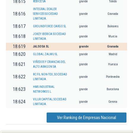
18.615
REBICE SA
grande
Toledo
INTEGRAL DEALER
18.616
SERVICES SOCIEDAD
grande
Granada
LIMITADA.
18.617
GROUNDFORCE CARGO SL
grande
Baleares
JOKEY IBERICA SOCIEDAD
18.618
grande
Murcia
LIMITADA.
18.619
JALSOSA SL
grande
Granada
18.620
GLOBAL ZALMU SL
grande
Madrid
VIÑEDOS Y CRIANZAS DEL
18.621
grande
Huesca
ALTO ARAGON SA
RC FIL NON-TEX, SOCIEDAD
18.622
grande
Pontevedra
LIMITADA.
HMS INDUSTRIAL
18.623
grande
Barcelona
NETWORKS S.L.
VILUR CAPITAL SOCIEDAD
18.624
grande
Gerona
LIMITADA.
Ver Ranking de Empresas Nacional