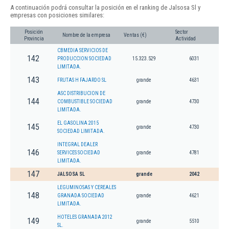
A continuación podrá consultar la posición en el ranking de Jalsosa Sl y
empresas con posiciones similares:
Posición
Sector
Nombre de la empresa
Ventas (€)
Provincia
Actividad
CBMEDIA SERVICIOS DE
142
PRODUCCION SOCIEDAD
15.323.529
6031
LIMITADA.
143
FRUTAS H FAJARDO SL
grande
4631
ASC DISTRIBUCION DE
144
COMBUSTIBLE SOCIEDAD
grande
4730
LIMITADA.
EL GASOLINA 2015
145
grande
4730
SOCIEDAD LIMITADA.
INTEGRAL DEALER
146
SERVICES SOCIEDAD
grande
4781
LIMITADA.
147
JALSOSA SL
grande
2042
LEGUMINOSAS Y CEREALES
148
GRANADA SOCIEDAD
grande
4621
LIMITADA.
HOTELES GRANADA 2012
149
grande
5510
SL.