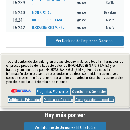
EDUARDO CASTRO MOTOS
16.239
grande
Sevilla
SL
16.240
NEMBA RCH SL
grande
Barcelona
16.241
BITEC TOOLS IBERICA SA
grande
Madrid
16.242
INGKA SERVICES SPAIN SL.
grande
Madrid
Ver Ranking de Empresas Nacional
Todo el contenido de ranking-empresas.eleconomista.es y toda la información de
empresas procede de la base de datos de INFORMA D&B S.A.U. (S.M.E.) y es
tratada y suministrada por INFORMA D&B S.A.U. (S.M.E.). En todo caso, la
información de empresas que proporcionamos debe ser tenida en cuenta sólo
como un elemento más a considerar a la hora de adoptar decisiones comerciales
y no debe por tanto determinar las mismas.
Preguntas Frecuentes
Condiciones Generales
Política de Privacidad
Política de Cookies
Configuración de cookies
Hay más por ver
Ver Informe de Jamones El Chato Sa