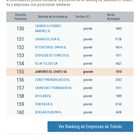
Sa y empresas con posiciones similares:
Posición
Sector
Nombre de la empresa
Ventas (€)
Provincia
Actividad
CARNES GUTIERREZ-
150
grande
4632
RAMIREZ SL
151
GANADOS JIGA SL
grande
0150
152
RITCHIE BROS. SPAIN SL.
grande
4614
153
DESHUESE DE TORRIJOS SL.
grande
1011
154
SOJA TOLEDO SA
grande
4621
155
JAMONES EL CHATO SA
grande
1013
156
ZENET PREFABRICADOS SL
grande
2367
157
CARNICAS 7 HERMANOS SA
grande
1011
158
AYOLABS SL.
grande
1089
159
FEMIVACA SL
grande
0142
160
ROBLAN EUROPA SL
grande
4650
Ver Ranking de Empresas de Toledo