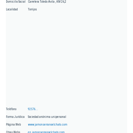
Domicilio Social
Carretera Toledo Avila , KM 26,2
Localidad
Torrijos
Teléfono
92576...
Forma Jurídica
Sociedad anónima unipersonal
Página Web
www.jamonserranoelchato.com
Otras Webs
en.jamonserranoelchato.com