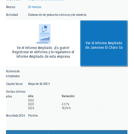
Marcas
20 marcas
Actividad
Elaboración de productos cárnicos y de volatería
Ver el Informe Ampliado
de Jamones El Chato Sa
Ve el Informe Ampliado. ¡Es gratis!
Regístrese en eInforma y le regalamos el
Informe Ampliado de esta empresa
Número de
empleados
Capital Social
Mayor de 60.000 €
Ventas últimos
Año
Variación
años
2022
2023
4,12 %
2024
18,96 %
Resultado 2024
Positivo