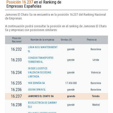
Posición 16.237
en el Ranking de
Empresas Españolas
Jamones El Chato Sa se encuentra en la posición 16.237 del Ranking Nacional
de Empresas.
A continuación podrá consultar la posición en el ranking de Jamones El Chato
Sa y empresas con posiciones similares:
Posición
Nombre de la empresa
Ventas (€)
Provincia
Nacional
LINIA NOU MANTENIMENT
16.232
grande
Barcelona
SL
CONEXIS TRANSPORTES
16.233
grande
Lérida
TERRESTRES SL.
IN SIDE LOGISTICS
16.234
VALENCIA SOCIEDAD
grande
Valencia
LIMITADA.
16.235
YKK ESPAÑA SA
17.454.000
Barcelona
16.236
IDDINK SPAIN SL
grande
Barcelona
16.237
JAMONES EL CHATO SA
grande
Toledo
BIOELECTRICA DE GARRAY
16.238
grande
Madrid
SLU