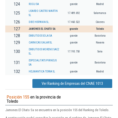
124
ROGU SA
grande
Madrid
LISARDO CASTRO MARTIN
125
17.489.692
Salamanca
SL
126
DIBE HISPANIA SL.
17.460.522
Cáceres
127
JAMONES EL CHATO SA
grande
Toledo
128
EMBUTIDOS SOLA SA
grande
Barcelona
129
CARNICAS GALAR SL
grande
Navarra
EMBUTIDOS MORENO SAEZ
130
17.193.750
Soria
SL.
ESPECIALITATS PIRINEUS
131
grande
Barcelona
SA
132
HELMANTICA TERRA SL
grande
Madrid
Ver Ranking de Empresas del CNAE 1013
Posición 155
en la provincia de
Toledo
Jamones El Chato Sa se encuentra en la posición 155 del Ranking de Toledo.
A continuación podrá consultar la posición en el ranking de Jamones El Chato