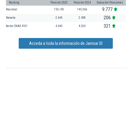
Ranking
Posición 2023
Posición 2024
Evolución Posiciones
9.777
Nacional
155.143
145.366
206
Navarra
2.644
2.438
321
Sector CNAE 4101
4.645
4.324
Acceda a toda la información de Jamsar Sl