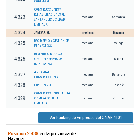
COPEMA SL.
CONSTRUCCIONES Y
REHABILITACIONES DE
4.323
mediana
Cantabria
SANTANDER SOCIEDAD
LIMITADA.
4.324
JAMSAR SL
mediana
Navarra
R2O DISEÑO Y GESTION DE
4.325
mediana
Málaga
PROYECTOS SL.
DLM MIRLO BLANCO
4.326
GESTION Y SERVICIOS
mediana
Madrid
INTEGRALES SL.
ANDAMIAL
4.327
mediana
Barcelona
CONSTRUCCION SL.
4.328
COYREPAR SL.
mediana
Tenerife
CONSTRUCCIONES GARCIA
4.329
GOMERA SOCIEDAD
mediana
Valencia
LIMITADA.
Ver Ranking de Empresas del CNAE 4101
Posición 2.438
en la provincia de
Navarra