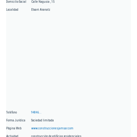
Domicilio Social
Calle Nagusia , 15
Localidad
Etxarri Aranatz
Teléfono
94846...
Forma Jurídica
Sociedad limitada
Página Web
www.construccionesjamsar.com
Actividad
construcción de edificios residenciales