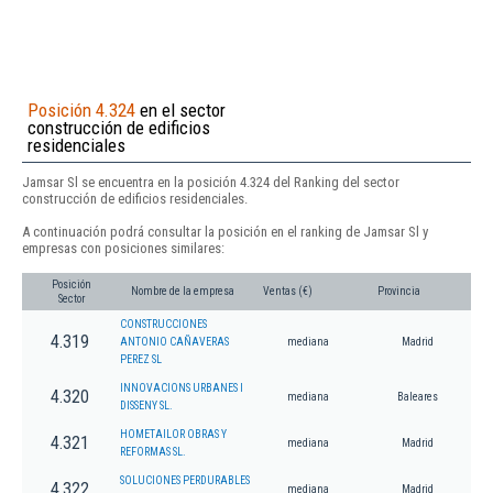
Posición 4.324
en el sector
construcción de edificios
residenciales
Jamsar Sl se encuentra en la posición 4.324 del Ranking del sector
construcción de edificios residenciales.
A continuación podrá consultar la posición en el ranking de Jamsar Sl y
empresas con posiciones similares:
Posición
Nombre de la empresa
Ventas (€)
Provincia
Sector
CONSTRUCCIONES
4.319
ANTONIO CAÑAVERAS
mediana
Madrid
PEREZ SL
INNOVACIONS URBANES I
4.320
mediana
Baleares
DISSENY SL.
HOMETAILOR OBRAS Y
4.321
mediana
Madrid
REFORMAS SL.
SOLUCIONES PERDURABLES
4.322
mediana
Madrid