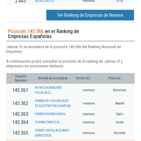
2.443
AGROLEKU SL.
mediana
4776
Ver Ranking de Empresas de Navarra
Posición 145.366
en el Ranking de
Empresas Españolas
Jamsar Sl se encuentra en la posición 145.366 del Ranking Nacional de
Empresas.
A continuación podrá consultar la posición en el ranking de Jamsar Sl y
empresas con posiciones similares:
Posición
Nombre de la empresa
Ventas (€)
Provincia
Nacional
AVINCLA ASESORES
145.361
mediana
Barcelona
FISCALES S.L.
HERRAJES Y ACCESORIOS
145.362
mediana
Madrid
DE ELECTRIFICACIONES SA
145.363
FERRYS INVERSIONES SL
mediana
Cádiz
145.364
THERMOTRAFIC SL
mediana
Lérida
FRIMEC INSTALACIONES Y
145.365
mediana
Alicante
SERVICIOS SL