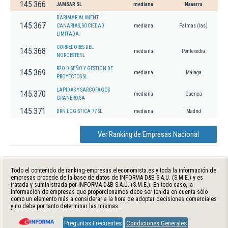
145.366
JAMSAR SL
mediana
Navarra
BARIMAR ALIMENT
145.367
CANARIAS, SOCIEDAD
mediana
Palmas (las)
LIMITADA.
CORREDORES DEL
145.368
mediana
Pontevedra
NOROESTE SL
R2O DISEÑO Y GESTION DE
145.369
mediana
Málaga
PROYECTOS SL.
LAPIDAS Y SARCOFAGOS
145.370
mediana
Cuenca
GRANERO SA
145.371
DRN LOGISTICA 77 SL
mediana
Madrid
Ver Ranking de Empresas Nacional
Todo el contenido de ranking-empresas.eleconomista.es y toda la información de
empresas procede de la base de datos de INFORMA D&B S.A.U. (S.M.E.) y es
tratada y suministrada por INFORMA D&B S.A.U. (S.M.E.). En todo caso, la
información de empresas que proporcionamos debe ser tenida en cuenta sólo
como un elemento más a considerar a la hora de adoptar decisiones comerciales
y no debe por tanto determinar las mismas.
Preguntas Frecuentes
Condiciones Generales