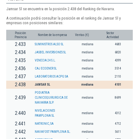
Jamsar Sl se encuentra en la posición 2.438 del Ranking de Navarra.
A continuación podrá consultar la posición en el ranking de Jamsar Sl y
empresas con posiciones similares:
Posición
Sector
Nombre de la empresa
Ventas (€)
Provincia
Actividad
2.433
SUMINISTROS ALSO SL
mediana
4683
2.434
JASBEL INVERSIONES SL
mediana
6820
2.435
VENECIA 24 S.L.
mediana
4399
2.436
CAJ ECOENER SL
mediana
3514
2.437
LABORATORIOS ACPG SA
mediana
2110
2.438
JAMSAR SL
mediana
4101
PODIATRIA
2.439
CLINICOQUIRURGICA DE
mediana
8699
NAVARRA SLP.
NIVELACIONES
2.440
mediana
4312
PAMPLONA SL
2.441
NATRONIC, SA
mediana
4712
2.442
NAVAFOST PAMPLONA SL.
mediana
5611