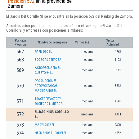
Posición 572
en la provincia de
Zamora
El Jardin Del Corrillo Sl se encuentra en la posición 572 del Ranking de Zamora.
A continuación podrá consultar la posición en el ranking de El Jardin Del
Corrillo Sl y empresas con posiciones similares:
Posición
Sector
Nombre de la empresa
Ventas (€)
Provincia
Actividad
567
PARRIEGO SL
mediana
4763
568
BODEGAS OTERO SA
mediana
1102
AGROPECUARIA EL
569
mediana
0111
CUBETO 94 SL
PRODUCCIONES
570
FOTOVOLTAICAS
mediana
3512
MADRIDANOS SL
TRACTOREFACTORY
571
mediana
4661
SOCIEDAD LIMITADA.
EL JARDIN DEL CORRILLO
572
mediana
8731
SL
573
MADYL 2006 SL
mediana
2370
574
HERMANOS FURQUET SL.
mediana
4682