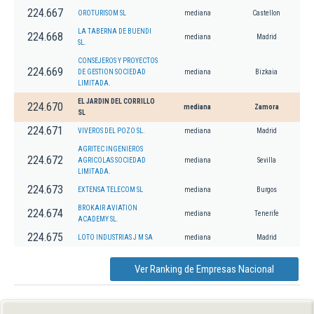
224.667
OROTURISOM SL
mediana
Castellon
LA TABERNA DE BUENDI
224.668
mediana
Madrid
SL.
CONSEJEROS Y PROYECTOS
224.669
DE GESTION SOCIEDAD
mediana
Bizkaia
LIMITADA.
EL JARDIN DEL CORRILLO
224.670
mediana
Zamora
SL
224.671
VIVEROS DEL POZO SL.
mediana
Madrid
AGRITEC INGENIEROS
224.672
AGRICOLAS SOCIEDAD
mediana
Sevilla
LIMITADA.
224.673
EXTENSA TELECOM SL
mediana
Burgos
BROKAIR AVIATION
224.674
mediana
Tenerife
ACADEMY SL.
224.675
LOTO INDUSTRIAS J M SA
mediana
Madrid
Ver Ranking de Empresas Nacional