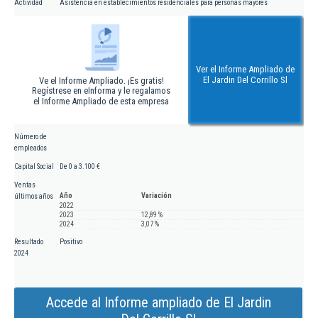
Actividad
Asistencia en establecimientos residenciales para personas mayores
Ver el Informe Ampliado de
El Jardin Del Corrillo Sl
Ve el Informe Ampliado. ¡Es gratis!
Regístrese en eInforma y le regalamos
el Informe Ampliado de esta empresa
Número de
empleados
Capital Social
De 0 a 3.100 €
Ventas
Año
Variación
últimos años
2022
2023
12,89 %
2024
3,07 %
Resultado
Positivo
2024
Accede al Informe ampliado de El Jardin