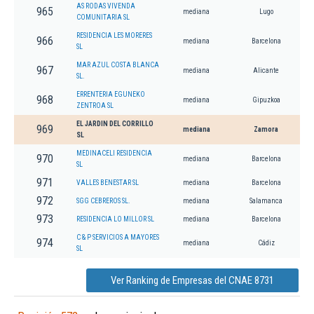
AS RODAS VIVENDA
965
mediana
Lugo
COMUNITARIA SL
RESIDENCIA LES MORERES
966
mediana
Barcelona
SL
MAR AZUL COSTA BLANCA
967
mediana
Alicante
SL.
ERRENTERIA EGUNEKO
968
mediana
Gipuzkoa
ZENTROA SL
EL JARDIN DEL CORRILLO
969
mediana
Zamora
SL
MEDINACELI RESIDENCIA
970
mediana
Barcelona
SL
971
VALLES BENESTAR SL
mediana
Barcelona
972
SGG CEBREROS SL.
mediana
Salamanca
973
RESIDENCIA LO MILLOR SL
mediana
Barcelona
C & P SERVICIOS A MAYORES
974
mediana
Cádiz
SL
Ver Ranking de Empresas del CNAE 8731