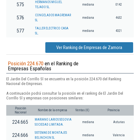
HERMANOS MIGUEL
575
mediana
0142
TEJADO SL.
CONGELADOS MAGREMAR
576
mediana
4632
SL
TALLER ELECTRICO CASA
577
mediana
4321
SL.
Ver Ranking de Empresas de Zamora
Posición 224.670
en el Ranking de
Empresas Españolas
El Jardin Del Corrillo Sl se encuentra en la posición 224.670 del Ranking
Nacional de Empresas.
A continuación podrá consultar la posición en el ranking de El Jardin Del
Corrillo Sl y empresas con posiciones similares:
Posición
Nombre de la empresa
Ventas (€)
Provincia
Nacional
MARIANO LARIOS SEGOVIA
224.665
mediana
Asturias
SOCIEDAD LIMITADA.
SISTEMAS DE MONTAJES
224.666
mediana
Valencia
BELINCHON SL