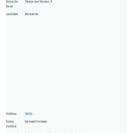
Domicilio
Pasaje san Nicolas , 9
Social
Localidad
Benavente
Teléfono
98063...
Forma
Sociedad limitada
Jurídica