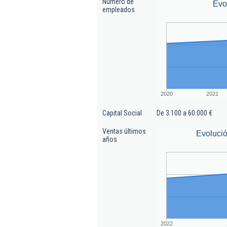
Número de
Evo
empleados
2020
2021
Capital Social
De 3.100 a 60.000 €
Ventas últimos
Evolució
años
2022