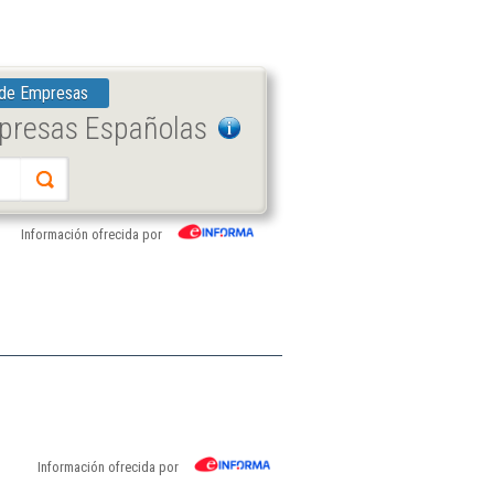
 de Empresas
mpresas Españolas
Información ofrecida por
Información ofrecida por