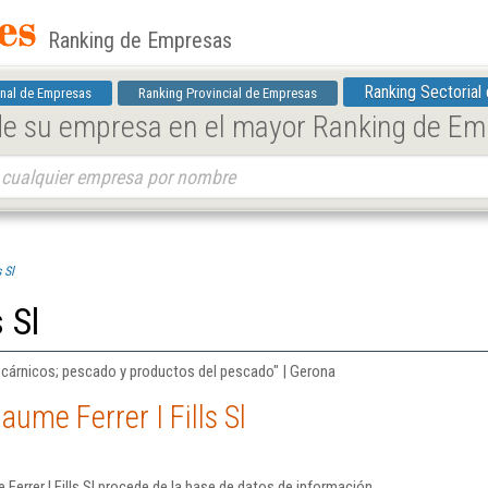
Ranking de Empresas
Ranking Sectorial
nal de Empresas
Ranking Provincial de Empresas
 de su empresa en el mayor Ranking de E
 Sl
 Sl
 cárnicos; pescado y productos del pescado" | Gerona
ume Ferrer I Fills Sl
errer I Fills Sl procede de la base de datos de información