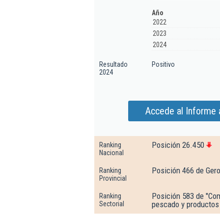
Año
2022
2023
2024
Resultado
Positivo
2024
Accede al Informe a
Posición 26.450
Ranking
Nacional
Posición 466 de Ger
Ranking
Provincial
Posición 583 de "Com
Ranking
pescado y productos
Sectorial