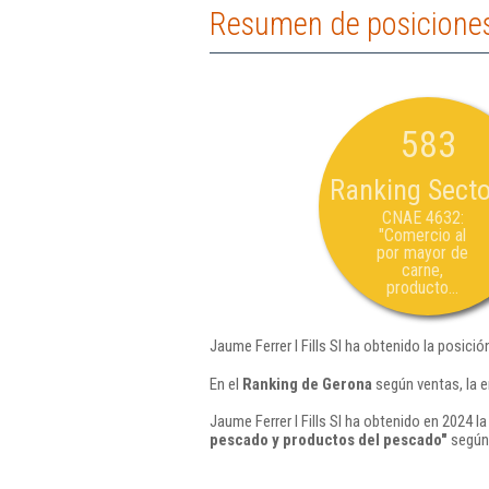
Resumen de posiciones 
583
Ranking Secto
CNAE 4632:
"Comercio al
por mayor de
carne,
producto...
Jaume Ferrer I Fills Sl ha obtenido la posici
En el
Ranking de Gerona
según ventas, la e
Jaume Ferrer I Fills Sl ha obtenido en 2024 l
pescado y productos del pescado"
según 