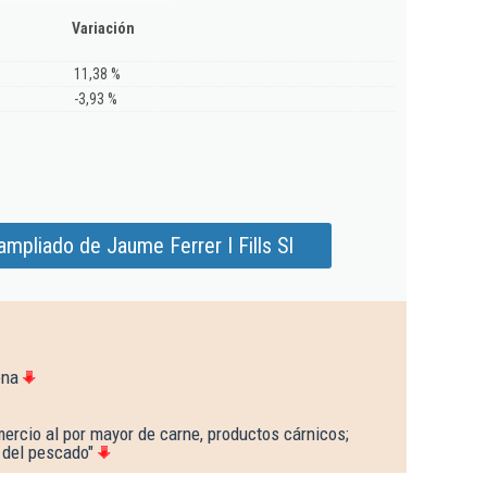
Variación
11,38 %
-3,93 %
mpliado de Jaume Ferrer I Fills Sl
ona
ercio al por mayor de carne, productos cárnicos;
 del pescado"