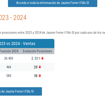
Acceda a toda la información de Jaume Ferrer I Fills Sl
023 - 2024
posiciones entre 2023 y 2024 de Jaume Ferrer I Fills Sl por cada uno de los r
023 vs 2024 - Ventas
Posición 2024
Evolución Posiciones
2.511
26.450
28
466
58
583
de Jaume Ferrer I Fills Sl