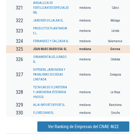
ANDALUZA DE
321
FERTILIZANTES ESPECIALES
mediana
Cádiz
SRL
322
JARDINES VILLALBA SL.
mediana
Málaga
PRODUCTOS PLANTAROM
323
mediana
Lérida
S.L.
324
FERNANDEZ Y CALZADA SL
mediana
Salamanca
325
JEAN MARC BARDISSA SL
mediana
Gerona
ORNAMENTALES JURADO
326
mediana
Córdoba
SL.
SOPESENS, JARDINERIA Y
327
PAISAJISMO SOCIEDAD
mediana
Zaragoza
LIMITADA.
TECNICAS DE FLORISTERIA
328
Y JARDINERIA ESTEFANIA
mediana
La Rioja
HNOS SL
329
ALIA IMPORT EXPORT SL
mediana
Barcelona
330
FLORES DANS SL.
mediana
Coruña
Ver Ranking de Empresas del CNAE 4622