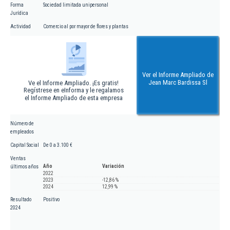
Forma
Sociedad limitada unipersonal
Jurídica
Actividad
Comercio al por mayor de flores y plantas
Ver el Informe Ampliado de
Jean Marc Bardissa Sl
Ve el Informe Ampliado. ¡Es gratis!
Regístrese en eInforma y le regalamos
el Informe Ampliado de esta empresa
Número de
empleados
Capital Social
De 0 a 3.100 €
Ventas
Año
Variación
últimos años
2022
2023
-12,86 %
2024
12,99 %
Resultado
Positivo
2024