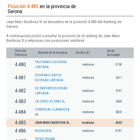
Posición 4.485
en la provincia de
Gerona
Jean Marc Bardissa Sl se encuentra en la posición 4.485 del Ranking de
Gerona.
A continuación podrá consultar la posición en el ranking de Jean Marc
Bardissa Sl y empresas con posiciones similares:
Posición
Sector
Nombre de la empresa
Ventas (€)
Provincia
Actividad
FRUITSMAFU SOCIEDAD
4.480
mediana
0150
LIMITADA.
SOFIA-RAUL-KAYLA
4.481
mediana
5611
SOCIEDAD LIMITADA.
SIC EMPURIES SOCIEDAD
4.482
mediana
4101
LIMITADA.
4.483
LA CERVE I EL DRAU SL.
mediana
5630
COMERCIAL CLARANOVA
4.484
mediana
6820
SA
4.485
JEAN MARC BARDISSA SL
mediana
4622
4.486
SELVAGER SL
mediana
8731
TECNO SPUMA