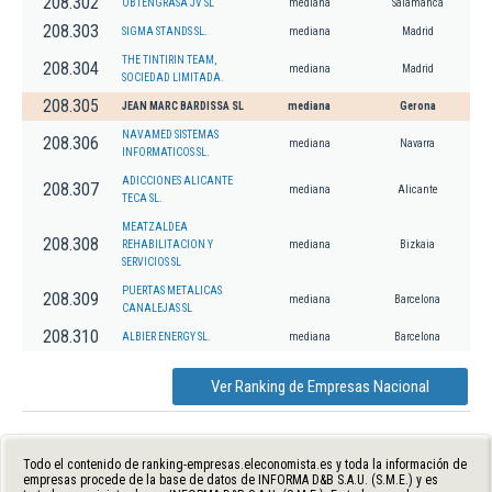
208.302
OBTENGRASA JV SL
mediana
Salamanca
208.303
SIGMA STANDS SL.
mediana
Madrid
THE TINTIRIN TEAM,
208.304
mediana
Madrid
SOCIEDAD LIMITADA.
208.305
JEAN MARC BARDISSA SL
mediana
Gerona
NAVAMED SISTEMAS
208.306
mediana
Navarra
INFORMATICOS SL.
ADICCIONES ALICANTE
208.307
mediana
Alicante
TECA SL.
MEATZALDEA
208.308
REHABILITACION Y
mediana
Bizkaia
SERVICIOS SL
PUERTAS METALICAS
208.309
mediana
Barcelona
CANALEJAS SL
208.310
ALBIER ENERGY SL.
mediana
Barcelona
Ver Ranking de Empresas Nacional
Todo el contenido de ranking-empresas.eleconomista.es y toda la información de
empresas procede de la base de datos de INFORMA D&B S.A.U. (S.M.E.) y es