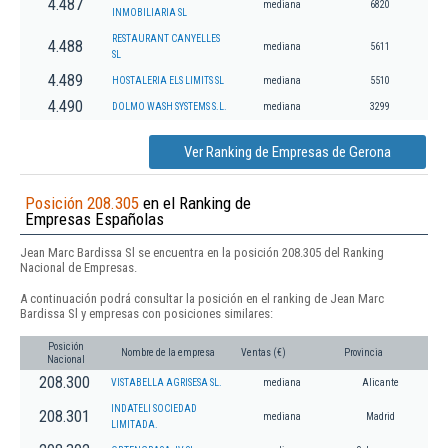
4.487
mediana
6820
INMOBILIARIA SL
RESTAURANT CANYELLES
4.488
mediana
5611
SL
4.489
HOSTALERIA ELS LIMITS SL
mediana
5510
4.490
DOLMO WASH SYSTEMS S.L.
mediana
3299
Ver Ranking de Empresas de Gerona
Posición 208.305
en el Ranking de
Empresas Españolas
Jean Marc Bardissa Sl se encuentra en la posición 208.305 del Ranking
Nacional de Empresas.
A continuación podrá consultar la posición en el ranking de Jean Marc
Bardissa Sl y empresas con posiciones similares:
Posición
Nombre de la empresa
Ventas (€)
Provincia
Nacional
208.300
VISTABELLA AGRISESA SL.
mediana
Alicante
INDATELI SOCIEDAD
208.301
mediana
Madrid
LIMITADA.