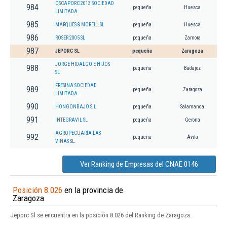
OSCAPORC 2013 SOCIEDAD
984
pequeña
Huesca
LIMITADA.
985
MARQUES & MORELL SL
pequeña
Huesca
986
ROSER 2005 SL
pequeña
Zamora
987
JEPORC SL
pequeña
Zaragoza
JORGE HIDALGO E HIJOS
988
pequeña
Badajoz
SL
FRESINA SOCIEDAD
989
pequeña
Zaragoza
LIMITADA.
990
HONGONBAJO S.L.
pequeña
Salamanca
991
INTEGRAVIL SL
pequeña
Gerona
AGROPECUARIA LAS
992
pequeña
Ávila
VINAS SL.
Ver Ranking de Empresas del CNAE 0146
Posición 8.026
en la provincia de
Zaragoza
Jeporc Sl se encuentra en la posición 8.026 del Ranking de Zaragoza.