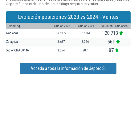
Jeporc Sl por cada uno de los rankings según sus ventas:
Evolución posiciones 2023 vs 2024 - Ventas
Ranking
Posición 2023
Posición 2024
Evolución Posiciones
20.713
Nacional
377.977
357.264
661
Zaragoza
8.687
8.026
87
Sector CNAE 0146
1.074
987
Acceda a toda la información de Jeporc Sl