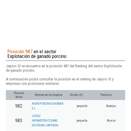
Posición 987
en el sector
Explotación de ganado porcino
Jeporc Sl se encuentra en la posición 987 del Ranking del sector Explotación
de ganado porcino.
A continuación podrá consultar la posición en el ranking de Jeporc Sl y
empresas con posiciones similares:
Posición
Nombre de la empresa
Ventas (€)
Provincia
Sector
AGROPORCINOS HERSAN
982
pequeña
Badajoz
S.L.
LEGAZ
983
INFRAESTRUCTURAS
pequeña
Murcia
SOCIEDAD LIMITADA.