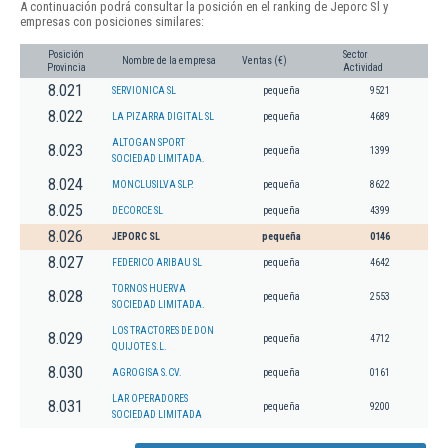
A continuación podrá consultar la posición en el ranking de Jeporc Sl y
empresas con posiciones similares:
Posición
Sector
Nombre de la empresa
Ventas (€)
Provincia
Actividad
8.021
SERVIONICA SL
pequeña
9521
8.022
LA PIZARRA DIGITAL SL
pequeña
4689
ALTOGAN SPORT
8.023
pequeña
1399
SOCIEDAD LIMITADA.
8.024
MONCLUSILVA SLP.
pequeña
8622
8.025
DECORCE SL
pequeña
4399
8.026
JEPORC SL
pequeña
0146
8.027
FEDERICO ARIBAU SL
pequeña
4642
TORNOS HUERVA
8.028
pequeña
2553
SOCIEDAD LIMITADA.
LOS TRACTORES DE DON
8.029
pequeña
4712
QUIJOTE S.L.
8.030
AGROGISA S.CV.
pequeña
0161
LAR OPERADORES
8.031
pequeña
9200
SOCIEDAD LIMITADA