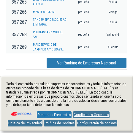
357.265
pequeña
Sevilla
FELIX SL
357.266
MY SITE WORKS SL.
pequeña
Málaga
TANDEM SPACE SOCIEDAD
357.267
pequeña
Sevilla
LIMITADA.
PUERTAS SANZ MIGUEL
357.268
pequeña
Valladolid
SAL
MASC SERVICIO DE
357.269
pequeña
Alicante
JARDINERIA Y OBRAS SL.
Ver Ranking de Empresas Nacional
Todo el contenido de ranking-empresas.eleconomista.es y toda la información de
empresas procede de la base de datos de INFORMA D&B S.A.U. (S.M.E.) y es
tratada y suministrada por INFORMA D&B S.A.U. (S.M.E.). En todo caso, la
información de empresas que proporcionamos debe ser tenida en cuenta sólo
como un elemento más a considerar a la hora de adoptar decisiones comerciales
y no debe por tanto determinar las mismas.
Preguntas Frecuentes
Condiciones Generales
Política de Privacidad
Política de Cookies
Configuración de cookies