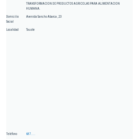
TRANSFORMACION DE PRODUCTOS AGRICOLAS PARA ALIMENTACION
HUMANA.
Domicilio
Avenida Sancho Abarca , 23
Social
Localidad
Tauste
Teléfono
687.....