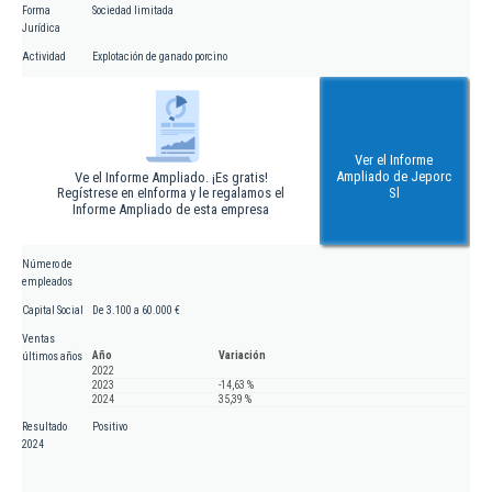
Forma
Sociedad limitada
Jurídica
Actividad
Explotación de ganado porcino
Ver el Informe
Ampliado de Jeporc
Ve el Informe Ampliado. ¡Es gratis!
Regístrese en eInforma y le regalamos el
Sl
Informe Ampliado de esta empresa
Número de
empleados
Capital Social
De 3.100 a 60.000 €
Ventas
Año
Variación
últimos años
2022
2023
-14,63 %
2024
35,39 %
Resultado
Positivo
2024