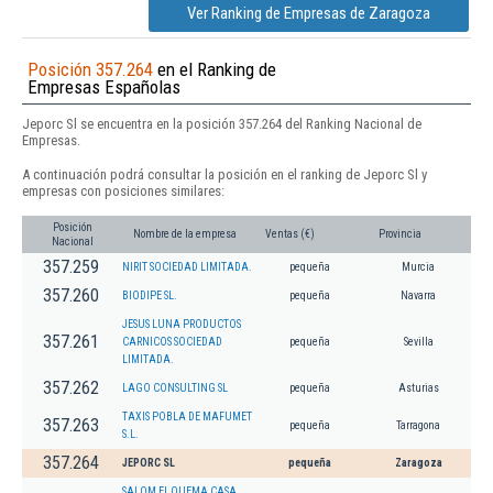
Ver Ranking de Empresas de Zaragoza
Posición 357.264
en el Ranking de
Empresas Españolas
Jeporc Sl se encuentra en la posición 357.264 del Ranking Nacional de
Empresas.
A continuación podrá consultar la posición en el ranking de Jeporc Sl y
empresas con posiciones similares:
Posición
Nombre de la empresa
Ventas (€)
Provincia
Nacional
357.259
NIRIT SOCIEDAD LIMITADA.
pequeña
Murcia
357.260
BIODIPE SL.
pequeña
Navarra
JESUS LUNA PRODUCTOS
357.261
CARNICOS SOCIEDAD
pequeña
Sevilla
LIMITADA.
357.262
LAGO CONSULTING SL
pequeña
Asturias
TAXIS POBLA DE MAFUMET
357.263
pequeña
Tarragona
S.L.
357.264
JEPORC SL
pequeña
Zaragoza
SALOM EL QUEMA CASA