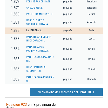
1.878
FORN DE PA CODINA SL
pequeña
Barcelona
1.879
CHELO'S D&S S.L.
pequeña
Barcelona
1.880
PASTELERIA MONCAYO SL
pequeña
Teruel
HORNO LOS PITIS
1.881
pequeña
Albacete
SOCIEDAD LIMITADA.
1.882
LA JERRERA SL
pequeña
Ávila
PANADERIA Y BOLLERIA
1.883
pequeña
Cádiz
HNOS DORADO SL
PANADERIA PEISI
1.884
pequeña
Sevilla
SOCIEDAD LIMITADA.
PANIFICADORA MARTINEZ
1.885
pequeña
Sevilla
SRL
HORNOPAN HNOS
1.886
pequeña
Zamora
COOMONTE SL
PANIFICADORA PINOSPAN
1.887
pequeña
Granada
SL
Ver Ranking de Empresas del CNAE 1071
Posición 923
en la provincia de