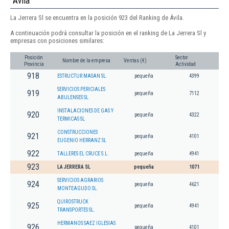
Ávila
La Jerrera Sl se encuentra en la posición 923 del Ranking de Ávila.
A continuación podrá consultar la posición en el ranking de La Jerrera Sl y
empresas con posiciones similares:
Posición
Sector
Nombre de la empresa
Ventas (€)
Provincia
Actividad
918
ESTRUCTUR MASAN SL.
pequeña
4399
SERVICIOS PERICIALES
919
pequeña
7112
ABULENSES SL
INSTALACIONES DE GAS Y
920
pequeña
4322
TERMICAS SL
CONSTRUCCIONES
921
pequeña
4101
EUGENIO HERRANZ SL
922
TALLERES EL CRUCE S.L.
pequeña
4941
923
LA JERRERA SL
pequeña
1071
SERVICIOS AGRARIOS
924
pequeña
4621
MONTEAGUDO SL.
QUIROSTRUCK
925
pequeña
4941
TRANSPORTES SL.
HERMANOS SAEZ IGLESIAS
926
pequeña
4101