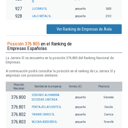
SL
927
LUCIRAVI SL
pequeña
5630
928
LALO METAL SL.
pequeña
2512
Ver Ranking de Empresas de Ávila
Posición 376.805
en el Ranking de
Empresas Españolas
La Jerrera Sl se encuentra en la posición 376.805 del Ranking Nacional de
Empresas.
A continuación podrá consultar la posición en el ranking de La Jerrera Sl y
empresas con posiciones similares:
Posición
Nombre de la empresa
Ventas (€)
Provincia
Nacional
GENOMIC ALHAMBRA
376.800
pequeña
Granada
SOCIEDAD LIMITADA.
376.801
PERITAJES LAFUENTE SL
pequeña
Coruña
376.802
TANASE CARGO SL.
pequeña
Cuenca
376.803
MUCAN ASESORES SL.
pequeña
Tenerife