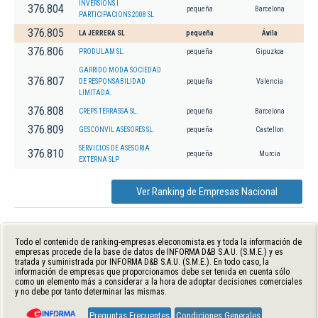
INVERSIONS I
376.804
pequeña
Barcelona
PARTICIPACIONS 2008 SL
376.805
LA JERRERA SL
pequeña
Ávila
376.806
PRODULAM SL.
pequeña
Gipuzkoa
GARRIDO MODA SOCIEDAD
376.807
DE RESPONSABILIDAD
pequeña
Valencia
LIMITADA.
376.808
CREPS TERRASSA SL.
pequeña
Barcelona
376.809
GESCONVIL ASESORES SL.
pequeña
Castellon
SERVICIOS DE ASESORIA
376.810
pequeña
Murcia
EXTERNA SLP
Ver Ranking de Empresas Nacional
Todo el contenido de ranking-empresas.eleconomista.es y toda la información de
empresas procede de la base de datos de INFORMA D&B S.A.U. (S.M.E.) y es
tratada y suministrada por INFORMA D&B S.A.U. (S.M.E.). En todo caso, la
información de empresas que proporcionamos debe ser tenida en cuenta sólo
como un elemento más a considerar a la hora de adoptar decisiones comerciales
y no debe por tanto determinar las mismas.
Preguntas Frecuentes
Condiciones Generales