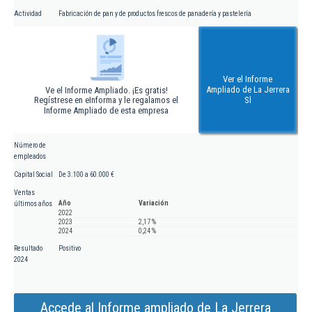
Actividad
Fabricación de pan y de productos frescos de panadería y pastelería
Ver el Informe
Ampliado de La Jerrera
Ve el Informe Ampliado. ¡Es gratis!
Regístrese en eInforma y le regalamos el
Sl
Informe Ampliado de esta empresa
Número de
empleados
Capital Social
De 3.100 a 60.000 €
Ventas
Año
Variación
últimos años
2022
2023
2,17 %
2024
0,24 %
Resultado
Positivo
2024
Accede al Informe ampliado de La Jerrera