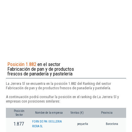
Posición 1.882
en el sector
Fabricación de pan y de productos
frescos de panadería y pastelería
La Jerrera Sl se encuentra en la posición 1.882 del Ranking del sector
Fabricación de pan y de productos frescos de panadería y pastelería.
A continuación podrá consultar la posición en el ranking de La Jerrera Sl y
empresas con posiciones similares:
Posición
Nombre de la empresa
Ventas (€)
Provincia
Sector
FORN DE PA I BOLLERIA
1.877
pequeña
Barcelona
RIERA SL