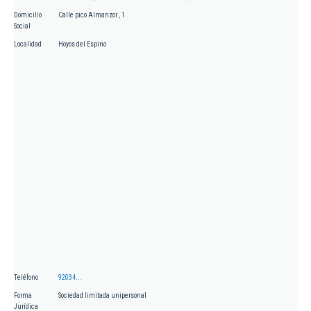
Domicilio
Calle pico Almanzor , 1
Social
Localidad
Hoyos del Espino
Teléfono
92034...
Forma
Sociedad limitada unipersonal
Jurídica