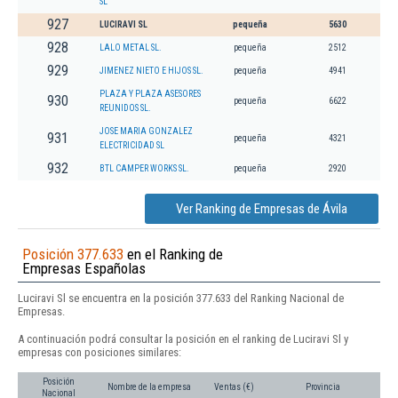
SL
927
LUCIRAVI SL
pequeña
5630
928
LALO METAL SL.
pequeña
2512
929
JIMENEZ NIETO E HIJOS SL.
pequeña
4941
PLAZA Y PLAZA ASESORES
930
pequeña
6622
REUNIDOS SL.
JOSE MARIA GONZALEZ
931
pequeña
4321
ELECTRICIDAD SL
932
BTL CAMPER WORKS SL.
pequeña
2920
Ver Ranking de Empresas de Ávila
Posición 377.633
en el Ranking de
Empresas Españolas
Luciravi Sl se encuentra en la posición 377.633 del Ranking Nacional de
Empresas.
A continuación podrá consultar la posición en el ranking de Luciravi Sl y
empresas con posiciones similares:
Posición
Nombre de la empresa
Ventas (€)
Provincia
Nacional