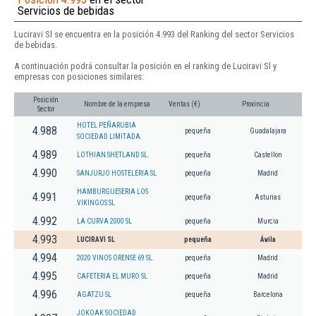
Servicios de bebidas
Luciravi Sl se encuentra en la posición 4.993 del Ranking del sector Servicios
de bebidas.
A continuación podrá consultar la posición en el ranking de Luciravi Sl y
empresas con posiciones similares:
Posición
Nombre de la empresa
Ventas (€)
Provincia
Sector
HOTEL PEÑARUBIA
4.988
pequeña
Guadalajara
SOCIEDAD LIMITADA.
4.989
LOTHIAN SHETLAND SL.
pequeña
Castellon
4.990
SANJURJO HOSTELERIA SL
pequeña
Madrid
HAMBURGUESERIA LOS
4.991
pequeña
Asturias
VIKINGOS SL
4.992
LA CURVA 2000 SL
pequeña
Murcia
4.993
LUCIRAVI SL
pequeña
Ávila
4.994
2020 VINOS ORENSE 69 SL.
pequeña
Madrid
4.995
CAFETERIA EL MURO SL
pequeña
Madrid
4.996
AGATZU SL
pequeña
Barcelona
JOKOAK SOCIEDAD