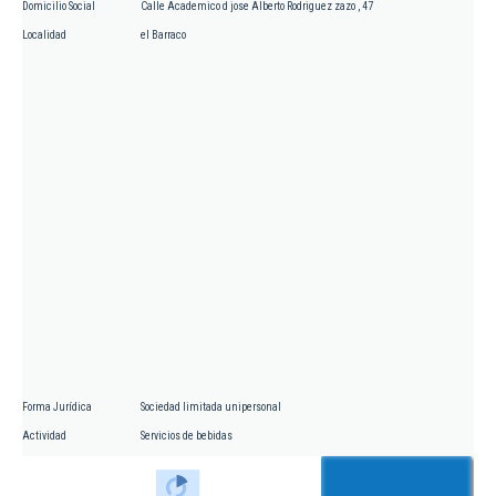
Domicilio Social
Calle Academico d jose Alberto Rodriguez zazo , 47
Localidad
el Barraco
Forma Jurídica
Sociedad limitada unipersonal
Actividad
Servicios de bebidas