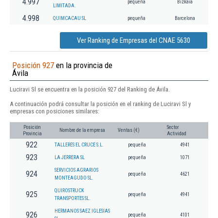
4.997
pequeña
Bizkaia
LIMITADA.
4.998
QUIMCACAU SL
pequeña
Barcelona
Ver Ranking de Empresas del CNAE 5630
Posición 927
en la provincia de
Ávila
Luciravi Sl se encuentra en la posición 927 del Ranking de Ávila.
A continuación podrá consultar la posición en el ranking de Luciravi Sl y
empresas con posiciones similares:
Posición
Sector
Nombre de la empresa
Ventas (€)
Provincia
Actividad
922
TALLERES EL CRUCE S.L.
pequeña
4941
923
LA JERRERA SL
pequeña
1071
SERVICIOS AGRARIOS
924
pequeña
4621
MONTEAGUDO SL.
QUIROSTRUCK
925
pequeña
4941
TRANSPORTES SL.
HERMANOS SAEZ IGLESIAS
926
pequeña
4101