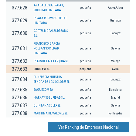
ARABALLE SUSTRAIAK,
377.628
pequeña
Arava,Álava
SOCIEDAD LIMITADA.
PIRATA ROOMS SOCIEDAD
377.629
pequeña
Granada
LIMITADA.
CORTES MORALES DREAMS
377.630
pequeña
Badajoz
S.L.
FRANCISCO GARCIA
377.631
ROLDAN SOCIEDAD
pequeña
Gerona
LIMITADA.
377.632
PEKES DE LA AXARQUIA SL
pequeña
Málaga
377.633
LUCIRAVI SL
pequeña
Ávila
FUNERARIA NUESTRA
377.634
pequeña
Badajoz
SEÑORA DE LOS DOLORES SL
377.635
SAGUECOM SA
pequeña
Barcelona
377.636
HARKAY SEGURIDAD SL.
pequeña
Madrid
377.637
QUINTANA-SOLER SL
pequeña
Gerona
377.638
MARITIMA DE VALORES SL.
pequeña
Pontevedra
Ver Ranking de Empresas Nacional