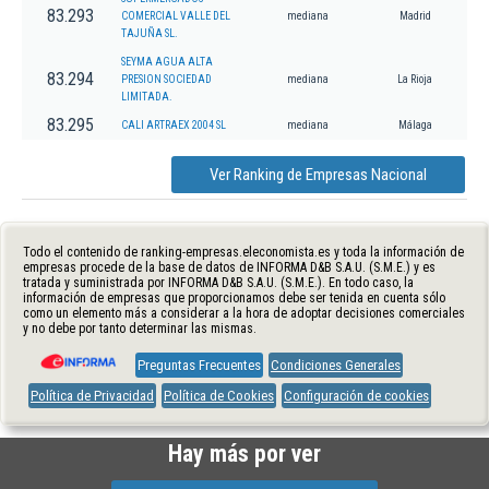
83.293
COMERCIAL VALLE DEL
mediana
Madrid
TAJUÑA SL.
SEYMA AGUA ALTA
83.294
PRESION SOCIEDAD
mediana
La Rioja
LIMITADA.
83.295
CALI ARTRAEX 2004 SL
mediana
Málaga
Ver Ranking de Empresas Nacional
Todo el contenido de ranking-empresas.eleconomista.es y toda la información de
empresas procede de la base de datos de INFORMA D&B S.A.U. (S.M.E.) y es
tratada y suministrada por INFORMA D&B S.A.U. (S.M.E.). En todo caso, la
información de empresas que proporcionamos debe ser tenida en cuenta sólo
como un elemento más a considerar a la hora de adoptar decisiones comerciales
y no debe por tanto determinar las mismas.
Preguntas Frecuentes
Condiciones Generales
Política de Privacidad
Política de Cookies
Configuración de cookies
Hay más por ver