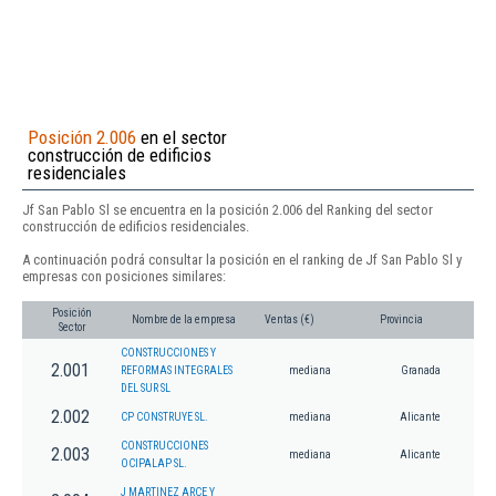
Posición 2.006
en el sector
construcción de edificios
residenciales
Jf San Pablo Sl se encuentra en la posición 2.006 del Ranking del sector
construcción de edificios residenciales.
A continuación podrá consultar la posición en el ranking de Jf San Pablo Sl y
empresas con posiciones similares:
Posición
Nombre de la empresa
Ventas (€)
Provincia
Sector
CONSTRUCCIONES Y
2.001
REFORMAS INTEGRALES
mediana
Granada
DEL SUR SL
2.002
CP CONSTRUYE SL.
mediana
Alicante
CONSTRUCCIONES
2.003
mediana
Alicante
OCIPALAP SL.
J MARTINEZ ARCE Y