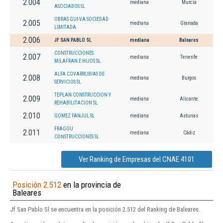
2.004
mediana
Murcia
ASOCIADOS SL
OBRAS GUI-VA SOCIEDAD
2.005
mediana
Granada
LIMITADA.
2.006
JF SAN PABLO SL
mediana
Baleares
CONSTRUCCIONES
2.007
mediana
Tenerife
MILAFRAN E HIJOS SL.
ALFA COVARRUBIAS DE
2.008
mediana
Burgos
SERVICIOS SL
TEPLAN CONSTRUCCION Y
2.009
mediana
Alicante
REHABILITACION SL.
2.010
GOMEZ FANJUL SL
mediana
Asturias
FRAGOU
2.011
mediana
Cádiz
CONSTRUCCIONES SL
Ver Ranking de Empresas del CNAE 4101
Posición 2.512
en la provincia de
Baleares
Jf San Pablo Sl se encuentra en la posición 2.512 del Ranking de Baleares.