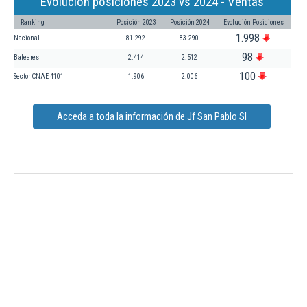
Evolución posiciones 2023 vs 2024 - Ventas
Ranking
Posición 2023
Posición 2024
Evolución Posiciones
1.998
Nacional
81.292
83.290
98
Baleares
2.414
2.512
100
Sector CNAE 4101
1.906
2.006
Acceda a toda la información de Jf San Pablo Sl