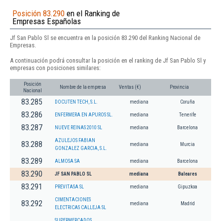
Posición 83.290
en el Ranking de
Empresas Españolas
Jf San Pablo Sl se encuentra en la posición 83.290 del Ranking Nacional de
Empresas.
A continuación podrá consultar la posición en el ranking de Jf San Pablo Sl y
empresas con posiciones similares:
Posición
Nombre de la empresa
Ventas (€)
Provincia
Nacional
83.285
DOCUTEN TECH, S.L.
mediana
Coruña
83.286
ENFERMERA EN APUROS SL.
mediana
Tenerife
83.287
NUEVE REINAS 2010 SL
mediana
Barcelona
AZULEJOS FABIAN
83.288
mediana
Murcia
GONZALEZ GARCIA, S.L.
83.289
ALMOSA SA
mediana
Barcelona
83.290
JF SAN PABLO SL
mediana
Baleares
83.291
PREVITASA SL
mediana
Gipuzkoa
CIMENTACIONES
83.292
mediana
Madrid
ELECTRICAS CALLEJA SL
SUPERMERCADOS