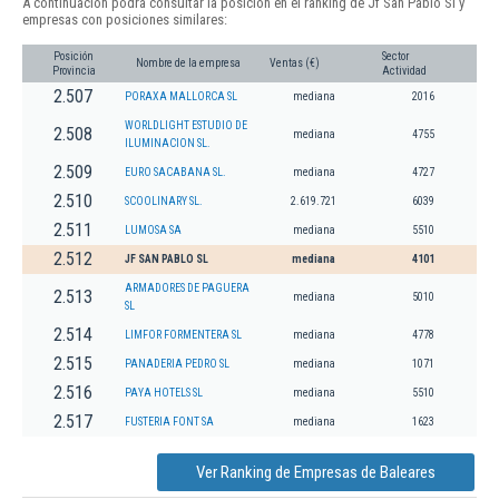
A continuación podrá consultar la posición en el ranking de Jf San Pablo Sl y
empresas con posiciones similares:
Posición
Sector
Nombre de la empresa
Ventas (€)
Provincia
Actividad
2.507
PORAXA MALLORCA SL
mediana
2016
WORLDLIGHT ESTUDIO DE
2.508
mediana
4755
ILUMINACION SL.
2.509
EURO SACABANA SL.
mediana
4727
2.510
SCOOLINARY SL.
2.619.721
6039
2.511
LUMOSA SA
mediana
5510
2.512
JF SAN PABLO SL
mediana
4101
ARMADORES DE PAGUERA
2.513
mediana
5010
SL
2.514
LIMFOR FORMENTERA SL
mediana
4778
2.515
PANADERIA PEDRO SL
mediana
1071
2.516
PAYA HOTELS SL
mediana
5510
2.517
FUSTERIA FONT SA
mediana
1623
Ver Ranking de Empresas de Baleares