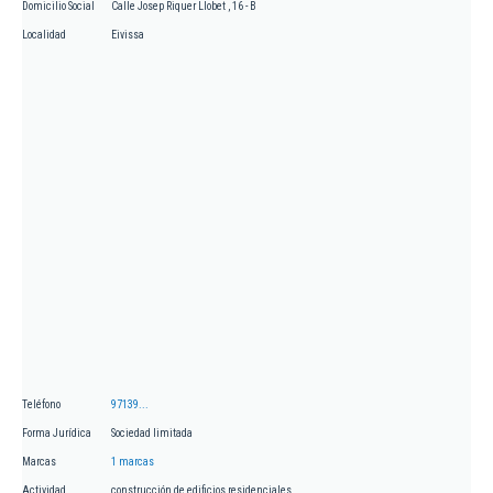
Domicilio Social
Calle Josep Riquer Llobet , 16 - B
Localidad
Eivissa
Teléfono
97139...
Forma Jurídica
Sociedad limitada
Marcas
1 marcas
Actividad
construcción de edificios residenciales