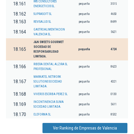
RRS CONSULTORES
18.161
pequeña
3515
ENERGETICOS SL.
18.162
SUPRASOFT SL
pequeña
4650
18.163
REVISALUD SL
pequeña
8699
GASTROALIMENTACION
18.164
pequeña
5621
VALENCIA SL.
J&N SWEETS GOURMET
SOCIEDAD DE
18.165
pequeña
4724
RESPONSABILIDAD
LIMITADA.
RIBERA DENTAL ALZIRA SL
18.166
pequeña
8623
PROFESIONAL
MARKATEL NETWORK
18.167
SOLUTIONS SOCIEDAD
pequeña
4321
LIMITADA.
18.168
VIVEROS ESCRIBA PEREZ SL
pequeña
0130
INCONTINENCIA SUMA
18.169
pequeña
5611
SOCIEDAD LIMITADA.
18.170
ELEFORMA SL
pequeña
8532
Ver Ranking de Empresas de Valencia