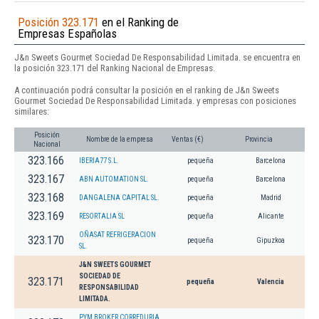
Posición 323.171
en el Ranking de
Empresas Españolas
J&n Sweets Gourmet Sociedad De Responsabilidad Limitada. se encuentra en
la posición 323.171 del Ranking Nacional de Empresas.
A continuación podrá consultar la posición en el ranking de J&n Sweets
Gourmet Sociedad De Responsabilidad Limitada. y empresas con posiciones
similares:
Posición
Nombre de la empresa
Ventas (€)
Provincia
Nacional
323.166
IBERIA77 S.L.
pequeña
Barcelona
323.167
ABN AUTOMATION SL.
pequeña
Barcelona
323.168
DANGALENA CAPITAL SL.
pequeña
Madrid
323.169
RESORTALIA SL
pequeña
Alicante
OÑASAT REFRIGERACION
323.170
pequeña
Gipuzkoa
SL.
J&N SWEETS GOURMET
SOCIEDAD DE
323.171
pequeña
Valencia
RESPONSABILIDAD
LIMITADA.
PYM BROKER CORREDURIA