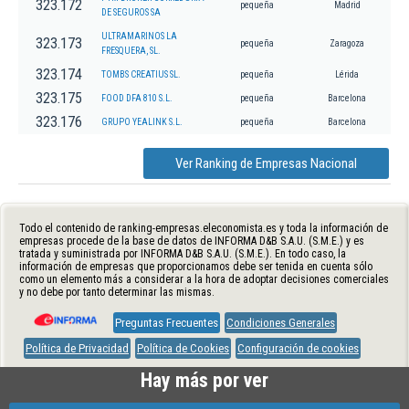
323.172
pequeña
Madrid
DE SEGUROS SA
ULTRAMARINOS LA
323.173
pequeña
Zaragoza
FRESQUERA, SL.
323.174
TOMBS CREATIUS SL.
pequeña
Lérida
323.175
FOOD DFA 810 S.L.
pequeña
Barcelona
323.176
GRUPO YEALINK S.L.
pequeña
Barcelona
Ver Ranking de Empresas Nacional
Todo el contenido de ranking-empresas.eleconomista.es y toda la información de
empresas procede de la base de datos de INFORMA D&B S.A.U. (S.M.E.) y es
tratada y suministrada por INFORMA D&B S.A.U. (S.M.E.). En todo caso, la
información de empresas que proporcionamos debe ser tenida en cuenta sólo
como un elemento más a considerar a la hora de adoptar decisiones comerciales
y no debe por tanto determinar las mismas.
Preguntas Frecuentes
Condiciones Generales
Política de Privacidad
Política de Cookies
Configuración de cookies
Hay más por ver