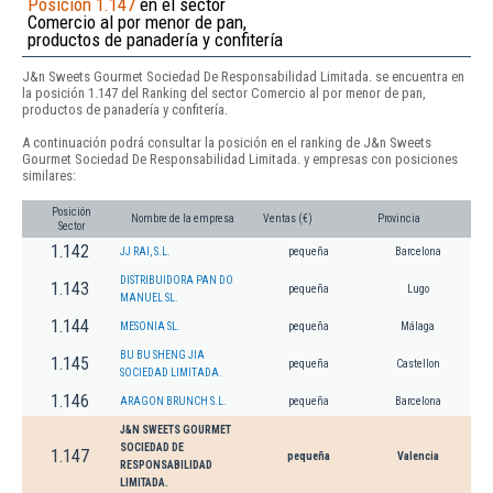
Posición 1.147
en el sector
Comercio al por menor de pan,
productos de panadería y confitería
J&n Sweets Gourmet Sociedad De Responsabilidad Limitada. se encuentra en
la posición 1.147 del Ranking del sector Comercio al por menor de pan,
productos de panadería y confitería.
A continuación podrá consultar la posición en el ranking de J&n Sweets
Gourmet Sociedad De Responsabilidad Limitada. y empresas con posiciones
similares:
Posición
Nombre de la empresa
Ventas (€)
Provincia
Sector
1.142
JJ RAI, S.L.
pequeña
Barcelona
DISTRIBUIDORA PAN DO
1.143
pequeña
Lugo
MANUEL SL.
1.144
MESONIA SL.
pequeña
Málaga
BU BU SHENG JIA
1.145
pequeña
Castellon
SOCIEDAD LIMITADA.
1.146
ARAGON BRUNCH S.L.
pequeña
Barcelona
J&N SWEETS GOURMET
SOCIEDAD DE
1.147
pequeña
Valencia
RESPONSABILIDAD
LIMITADA.