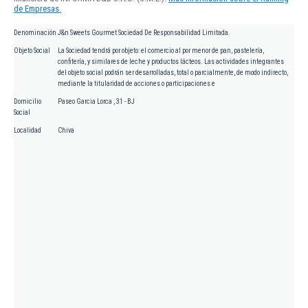
de Empresas.
Denominación
J&n Sweets Gourmet Sociedad De Responsabilidad Limitada.
Objeto Social
La Sociedad tendrá por objeto: el comercio al por menor de pan, pastelería,
confitería, y similares de leche y productos lácteos. Las actividades integrantes
del objeto social podrán ser desarrolladas, total o parcialmente, de modo indirecto,
mediante la titularidad de acciones o participaciones e
Domicilio
Paseo Garcia Lorca , 31 - BJ
Social
Localidad
Chiva