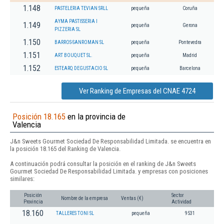
1.148
PASTELERIA TEVIAN SRLL
pequeña
Coruña
AYMA PASTISSERIA I
1.149
pequeña
Gerona
PIZZERIA SL
1.150
BARROS-SANROMAN SL
pequeña
Pontevedra
1.151
ART BOUQUET SL.
pequeña
Madrid
1.152
ESTEARQ DEGUSTACIO SL
pequeña
Barcelona
Ver Ranking de Empresas del CNAE 4724
Posición 18.165
en la provincia de
Valencia
J&n Sweets Gourmet Sociedad De Responsabilidad Limitada. se encuentra en
la posición 18.165 del Ranking de Valencia.
A continuación podrá consultar la posición en el ranking de J&n Sweets
Gourmet Sociedad De Responsabilidad Limitada. y empresas con posiciones
similares:
Posición
Sector
Nombre de la empresa
Ventas (€)
Provincia
Actividad
18.160
TALLERES TONI SL
pequeña
9531