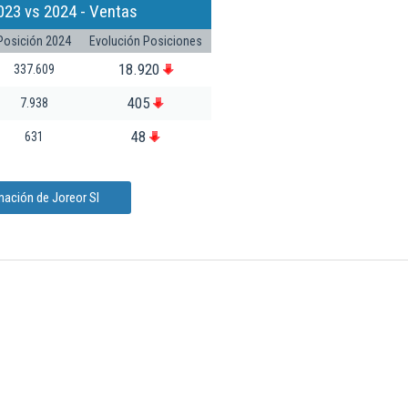
023 vs 2024 - Ventas
Posición 2024
Evolución Posiciones
18.920
337.609
405
7.938
48
631
mación de Joreor Sl