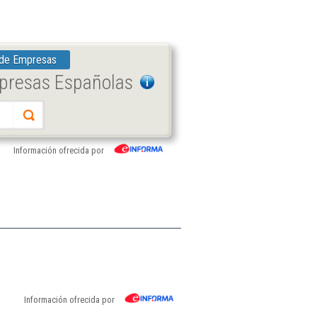
 de Empresas
mpresas Españolas
Información ofrecida por
Información ofrecida por