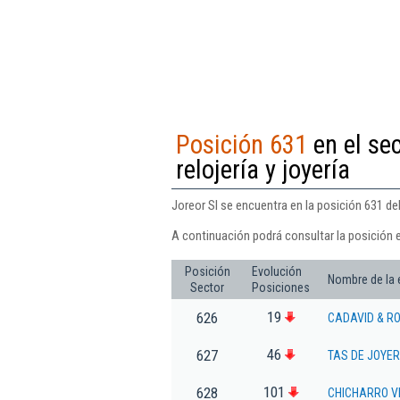
Posición 631
en el se
relojería y joyería
Joreor Sl se encuentra en la posición 631 del
A continuación podrá consultar la posición e
Posición
Evolución
Nombre de la
Sector
Posiciones
19
626
CADAVID & R
46
627
TAS DE JOYER
101
628
CHICHARRO V