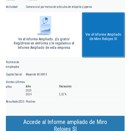
Actividad
Comercio al por menor de artículos de relojería y joyería
Ver el Informe Ampliado
de Miro Relojes Sl
Ve el Informe Ampliado. ¡Es gratis!
Regístrese en eInforma y le regalamos el
Informe Ampliado de esta empresa
Número de
empleados
Capital Social
Mayor de 60.000 €
Ventas últimos
Año
Variación
años
2023
2024
2,52 %
Resultado 2025
Positivo
Accede al Informe ampliado de Miro
Relojes Sl