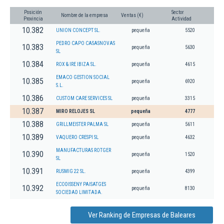
Posición
Sector
Nombre de la empresa
Ventas (€)
Provincia
Actividad
10.382
UNION CONCEPT SL.
pequeña
5520
PEDRO CAPO CASASNOVAS
10.383
pequeña
5630
SL
10.384
ROX & IRE IBIZA SL.
pequeña
4615
EMACO GESTION SOCIAL
10.385
pequeña
6920
S.L.
10.386
CUSTOM CARE SERVICES SL
pequeña
3315
10.387
MIRO RELOJES SL
pequeña
4777
10.388
GRILLMEISTER PALMA SL
pequeña
5611
10.389
VAQUERO CRESPI SL
pequeña
4632
MANUFACTURAS ROTGER
10.390
pequeña
1520
SL
10.391
RUSMIG 22 SL.
pequeña
4399
ECODISSENY PAISATGES
10.392
pequeña
8130
SOCIEDAD LIMITADA.
Ver Ranking de Empresas de Baleares