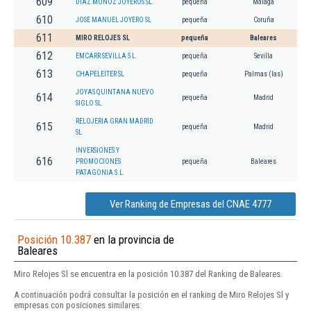
609
DIAZ MUÑOZ JOYEROS SL.
pequeña
Málaga
610
JOSE MANUEL JOYERO SL
pequeña
Coruña
611
MIRO RELOJES SL
pequeña
Baleares
612
EMCARR SEVILLA S L.
pequeña
Sevilla
613
CHAPELEITER SL
pequeña
Palmas (las)
JOYAS QUINTANA NUEVO
614
pequeña
Madrid
SIGLO SL.
RELOJERIA GRAN MADRID
615
pequeña
Madrid
SL
INVERSIONES Y
616
PROMOCIONES
pequeña
Baleares
PATAGONIA S.L.
Ver Ranking de Empresas del CNAE 4777
Posición 10.387
en la provincia de
Baleares
Miro Relojes Sl se encuentra en la posición 10.387 del Ranking de Baleares.
A continuación podrá consultar la posición en el ranking de Miro Relojes Sl y
empresas con posiciones similares: