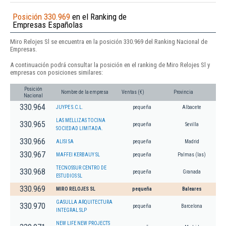
Posición 330.969
en el Ranking de
Empresas Españolas
Miro Relojes Sl se encuentra en la posición 330.969 del Ranking Nacional de
Empresas.
A continuación podrá consultar la posición en el ranking de Miro Relojes Sl y
empresas con posiciones similares:
Posición
Nombre de la empresa
Ventas (€)
Provincia
Nacional
330.964
JUYPE S.C.L.
pequeña
Albacete
LAS MELLIZAS TOCINA
330.965
pequeña
Sevilla
SOCIEDAD LIMITADA.
330.966
ALISI SA
pequeña
Madrid
330.967
MAFFEI KERBAUY SL
pequeña
Palmas (las)
TECNOSSUR CENTRO DE
330.968
pequeña
Granada
ESTUDIOS SL
330.969
MIRO RELOJES SL
pequeña
Baleares
GASULLA ARQUITECTURA
330.970
pequeña
Barcelona
INTEGRAL SLP
NEW LIFE NEW PROJECTS