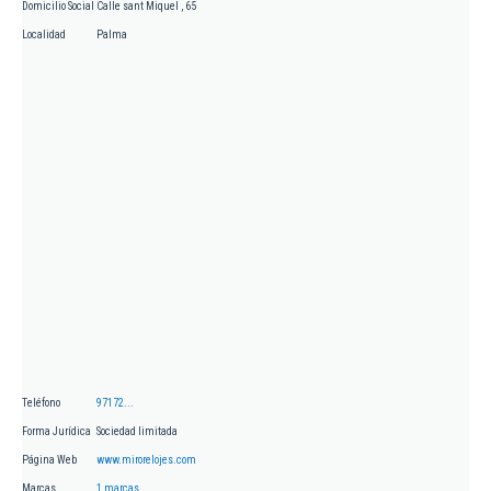
Domicilio Social
Calle sant Miquel , 65
Localidad
Palma
Teléfono
97172...
Forma Jurídica
Sociedad limitada
Página Web
www.mirorelojes.com
Marcas
1 marcas