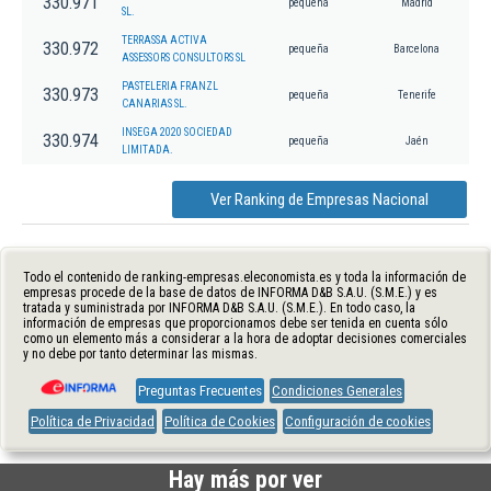
330.971
pequeña
Madrid
SL.
TERRASSA ACTIVA
330.972
pequeña
Barcelona
ASSESSORS CONSULTORS SL
PASTELERIA FRANZL
330.973
pequeña
Tenerife
CANARIAS SL.
INSEGA 2020 SOCIEDAD
330.974
pequeña
Jaén
LIMITADA.
Ver Ranking de Empresas Nacional
Todo el contenido de ranking-empresas.eleconomista.es y toda la información de
empresas procede de la base de datos de INFORMA D&B S.A.U. (S.M.E.) y es
tratada y suministrada por INFORMA D&B S.A.U. (S.M.E.). En todo caso, la
información de empresas que proporcionamos debe ser tenida en cuenta sólo
como un elemento más a considerar a la hora de adoptar decisiones comerciales
y no debe por tanto determinar las mismas.
Preguntas Frecuentes
Condiciones Generales
Política de Privacidad
Política de Cookies
Configuración de cookies
Hay más por ver