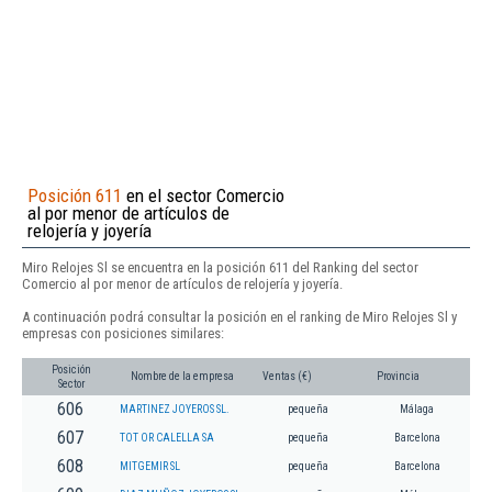
Posición 611
en el sector Comercio
al por menor de artículos de
relojería y joyería
Miro Relojes Sl se encuentra en la posición 611 del Ranking del sector
Comercio al por menor de artículos de relojería y joyería.
A continuación podrá consultar la posición en el ranking de Miro Relojes Sl y
empresas con posiciones similares:
Posición
Nombre de la empresa
Ventas (€)
Provincia
Sector
606
MARTINEZ JOYEROS SL.
pequeña
Málaga
607
TOT OR CALELLA SA
pequeña
Barcelona
608
MITGEMIR SL
pequeña
Barcelona