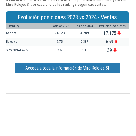
Miro Relojes Sl por cada uno de los rankings según sus ventas:
Evolución posiciones 2023 vs 2024 - Ventas
Ranking
Posición 2023
Posición 2024
Evolución Posiciones
17.175
Nacional
313.794
330.969
659
Baleares
9.728
10.387
39
Sector CNAE 4777
572
611
Acceda a toda la información de Miro Relojes Sl