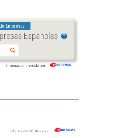
 de Empresas
mpresas Españolas
Información ofrecida por
Información ofrecida por