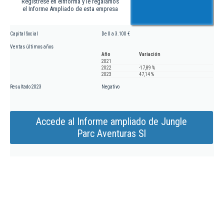
Regístrese en eInforma y le regalamos
el Informe Ampliado de esta empresa
Capital Social
De 0 a 3.100 €
Ventas últimos años
Año
Variación
2021
2022
-17,89 %
2023
47,14 %
Resultado 2023
Negativo
Accede al Informe ampliado de Jungle
Parc Aventuras Sl