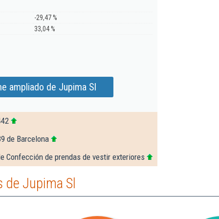
-29,47 %
33,04 %
me ampliado de Jupima Sl
442
39 de Barcelona
e Confección de prendas de vestir exteriores
 de Jupima Sl