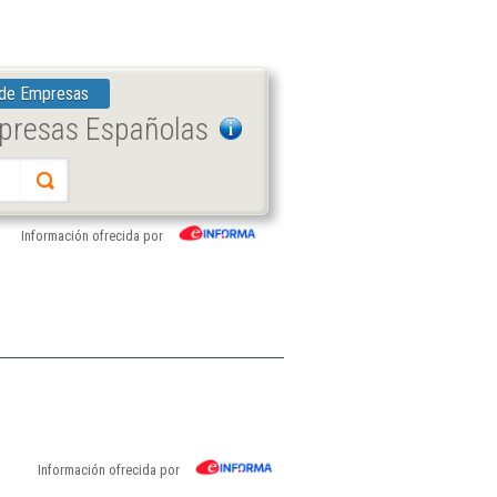
 de Empresas
mpresas Españolas
Información ofrecida por
Información ofrecida por