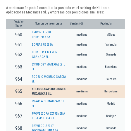
A continuación podrá consultar la posición en el ranking de Kit-tools
Aplicaciones Mecanicas Sl. y empresas con posiciones similares:
Posición
Nombre de la empresa
Ventas (€)
Provincia
Sector
BRICOVELEZ DE
960
mediana
Málaga
FERRETERIA SA
961
BORRAS RIBES SA
mediana
Valencia
FERRETERIA MARTIN
962
mediana
Granada
GRANADA SL
ESTUDIOS Y MATERIALES IL
963
mediana
Barcelona
SL
ROGELIO MORENO GARCIA
964
mediana
Baleares
SL
KIT-TOOLS APLICACIONES
965
mediana
Barcelona
MECANICAS SL.
ESPARTA CLIMATIZACION
966
mediana
Madrid
SL.
PROVEEDORA EXTREMEÑA
967
mediana
Badajoz
DE FERRETERIA S.L.
FERVITOOLS 2017
968
mediana
Granada
SOCIEDAD LIMITADA.