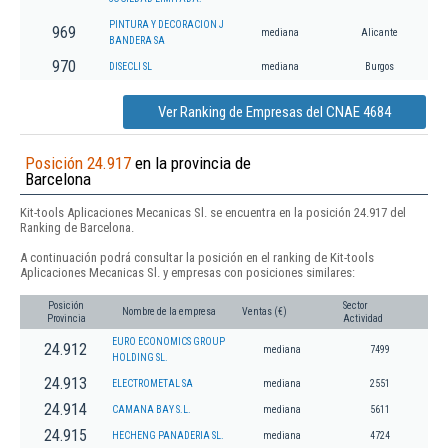
PINTURA Y DECORACION J
969
mediana
Alicante
BANDERA SA
970
DISECLI SL
mediana
Burgos
Ver Ranking de Empresas del CNAE 4684
Posición 24.917
en la provincia de
Barcelona
Kit-tools Aplicaciones Mecanicas Sl. se encuentra en la posición 24.917 del
Ranking de Barcelona.
A continuación podrá consultar la posición en el ranking de Kit-tools
Aplicaciones Mecanicas Sl. y empresas con posiciones similares:
Posición
Sector
Nombre de la empresa
Ventas (€)
Provincia
Actividad
EURO ECONOMICS GROUP
24.912
mediana
7499
HOLDING SL.
24.913
ELECTROMETAL SA
mediana
2551
24.914
CAMANA BAY S.L.
mediana
5611
24.915
HECHENG PANADERIA SL.
mediana
4724