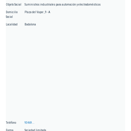
Objeto Social
Suministros industriales para automoción y electrodomésticos
Domicilio
Plaza del Vapor , 9 - A
Social
Localidad
Badalona
Teléfono
93469...
Forma
Sociedad limitada