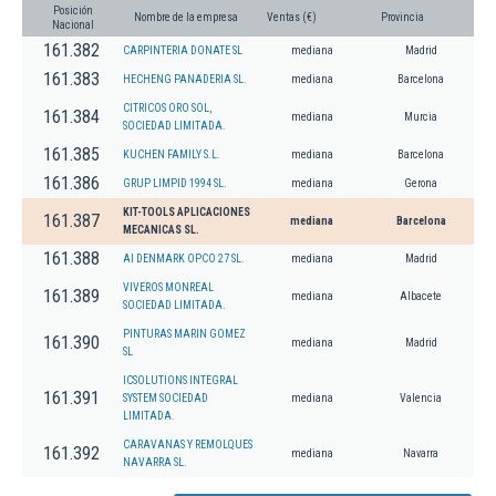
Posición
Nombre de la empresa
Ventas (€)
Provincia
Nacional
161.382
CARPINTERIA DONATE SL
mediana
Madrid
161.383
HECHENG PANADERIA SL.
mediana
Barcelona
CITRICOS ORO SOL,
161.384
mediana
Murcia
SOCIEDAD LIMITADA.
161.385
KUCHEN FAMILY S.L.
mediana
Barcelona
161.386
GRUP LIMPID 1994 SL.
mediana
Gerona
KIT-TOOLS APLICACIONES
161.387
mediana
Barcelona
MECANICAS SL.
161.388
AI DENMARK OPCO 27 SL.
mediana
Madrid
VIVEROS MONREAL
161.389
mediana
Albacete
SOCIEDAD LIMITADA.
PINTURAS MARIN GOMEZ
161.390
mediana
Madrid
SL
ICSOLUTIONS INTEGRAL
161.391
SYSTEM SOCIEDAD
mediana
Valencia
LIMITADA.
CARAVANAS Y REMOLQUES
161.392
mediana
Navarra
NAVARRA SL.