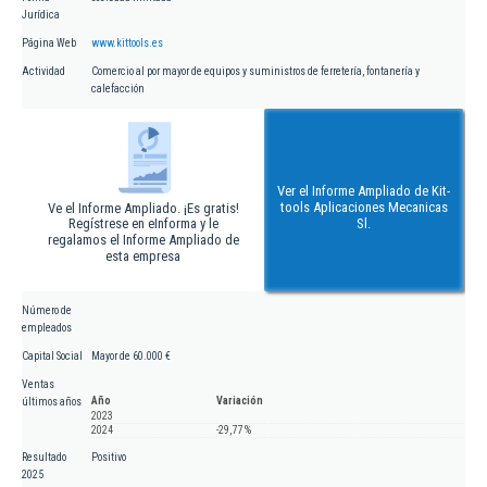
Jurídica
Página Web
www.kittools.es
Actividad
Comercio al por mayor de equipos y suministros de ferretería, fontanería y
calefacción
Ver el Informe Ampliado de Kit-
tools Aplicaciones Mecanicas
Ve el Informe Ampliado. ¡Es gratis!
Regístrese en eInforma y le
Sl.
regalamos el Informe Ampliado de
esta empresa
Número de
empleados
Capital Social
Mayor de 60.000 €
Ventas
Año
Variación
últimos años
2023
2024
-29,77 %
Resultado
Positivo
2025