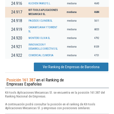
24.916
KUCHEN FAMILY S.L.
mediana
4643
KIT-TOOLS APLICACIONES
24.917
mediana
4684
MECANICAS SL.
24.918
PAGESOS I CUINERS SL
mediana
5611
CASAMITJANA Y TORRENT
24.919
mediana
6820
SL
24.920
MONTERO OLIVA SL
mediana
4792
INNOVACION Y
24.921
mediana
8559
DESARROLLO DIRECTIVO SL
24.922
COMERCIAL CUMER SA
mediana
4751
Ver Ranking de Empresas de Barcelona
Posición 161.387
en el Ranking de
Empresas Españolas
Kit-tools Aplicaciones Mecanicas Sl. se encuentra en la posición 161.387 del
Ranking Nacional de Empresas.
A continuación podrá consultar la posición en el ranking de Kit-tools
Aplicaciones Mecanicas Sl. y empresas con posiciones similares: