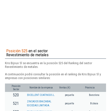
Posición 525
en el sector
Revestimiento de metales
Kris Bijoux Sl se encuentra en la posición 525 del Ranking del sector
Revestimiento de metales.
A continuación podrá consultar la posición en el ranking de Kris Bijoux Sl y
empresas con posiciones similares:
Posición
Nombre de la empresa
Ventas (€)
Provincia
Sector
520
EXCELLENT COATINGS S.L.
pequeña
Barcelona
ZINCADOS IBAIZABAL
521
pequeña
Bizkaia
SOCIEDAD LIMITADA.