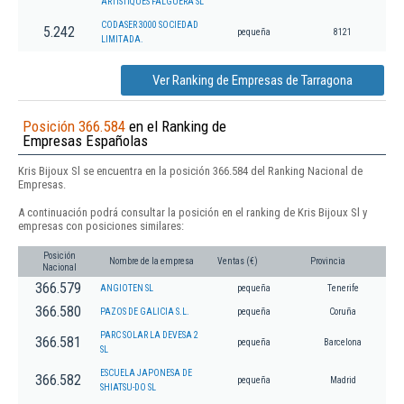
ARTISTIQUES FALGUERA SL
CODASER 3000 SOCIEDAD
5.242
pequeña
8121
LIMITADA.
Ver Ranking de Empresas de Tarragona
Posición 366.584
en el Ranking de
Empresas Españolas
Kris Bijoux Sl se encuentra en la posición 366.584 del Ranking Nacional de
Empresas.
A continuación podrá consultar la posición en el ranking de Kris Bijoux Sl y
empresas con posiciones similares:
Posición
Nombre de la empresa
Ventas (€)
Provincia
Nacional
366.579
ANGIOTEN SL
pequeña
Tenerife
366.580
PAZOS DE GALICIA S.L.
pequeña
Coruña
PARC SOLAR LA DEVESA 2
366.581
pequeña
Barcelona
SL
ESCUELA JAPONESA DE
366.582
pequeña
Madrid
SHIATSU-DO SL