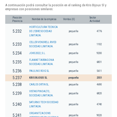
A continuación podrá consultar la posición en el ranking de Kris Bijoux Sl y
empresas con posiciones similares:
Posición
Sector
Nombre de la empresa
Ventas (€)
Provincia
Actividad
HORTICULTURA TECNICA
5.232
DE L'EBRE SOCIEDAD
pequeña
4776
LIMITADA.
CELLER VENDRELL RIVED
5.233
pequeña
1102
SOCIEDAD LIMITADA.
5.234
JOKS 2022, S.L.
pequeña
9200
FLAMAT TARRAGONA
5.235
pequeña
6831
SOCIEDAD LIMITADA.
5.236
PAULINO ROIG SL
pequeña
5611
5.237
KRIS BIJOUX SL
pequeña
2551
5.238
CARLOS ORTIN SL.
pequeña
4690
VISTAS PINOALTO,
5.239
pequeña
6820
SOCIEDAD LIMITADA.
SATURNO TECH SOCIEDAD
5.240
pequeña
4740
LIMITADA.
ORGANITZACIONS
5.241
pequeña
9020