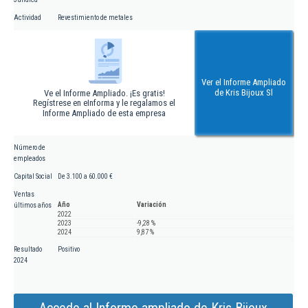
Actividad
Revestimiento de metales
Ver el Informe Ampliado
de Kris Bijoux Sl
Ve el Informe Ampliado. ¡Es gratis!
Regístrese en eInforma y le regalamos el
Informe Ampliado de esta empresa
Número de
empleados
Capital Social
De 3.100 a 60.000 €
Ventas
Año
Variación
últimos años
2022
2023
-9,28 %
2024
9,87 %
Resultado
Positivo
2024