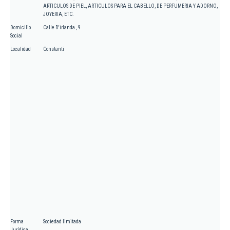
ARTICULOS DE PIEL, ARTICULOS PARA EL CABELLO, DE PERFUMERIA Y ADORNO,
JOYERIA, ETC.
Domicilio
Calle D'irlanda , 9
Social
Localidad
Constanti
Forma
Sociedad limitada
Jurídica