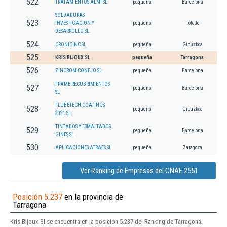
522
TRATAMIENTOS ALMI SL
pequeña
Barcelona
SOLDADURAS
523
INVESTIGACION Y
pequeña
Toledo
DESARROLLO SL.
524
CRONICINC SL
pequeña
Gipuzkoa
525
KRIS BIJOUX SL
pequeña
Tarragona
526
ZINCROM CONEJO SL.
pequeña
Barcelona
FRAME RECUBRIMIENTOS
527
pequeña
Barcelona
SL
FLUBETECH COATINGS
528
pequeña
Gipuzkoa
2021 SL.
TINTADOS Y ESMALTADOS
529
pequeña
Barcelona
GINES SL
530
APLICACIONES ATRAES SL
pequeña
Zaragoza
Ver Ranking de Empresas del CNAE 2551
Posición 5.237
en la provincia de
Tarragona
Kris Bijoux Sl se encuentra en la posición 5.237 del Ranking de Tarragona.