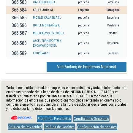
366.583
CAL XORIGUER SL.
pequeña
Barcelona
366.584
KRIS BIJOUX SL
pequeña
Tarragona
366.585
MOBLES CALABRIA SL
pequeña
Barcelona
366.586
HOTEL MONTAÑES SL
pequeña
Cantabria
366.587
MULTISERVICIOS TORO SL.
pequeña
Madrid
ASCEL TRANSPORTES Y
366.588
pequeña
Castellon
EXCAVACIONES SL
366.589
EIVIRURAL SL
pequeña
Baleares
Ver Ranking de Empresas Nacional
Todo el contenido de ranking-empresas.eleconomista.es y toda la información de
empresas procede de la base de datos de INFORMA D&B S.A.U. (S.M.E.) y es
tratada y suministrada por INFORMA D&B S.A.U. (S.M.E.). En todo caso, la
información de empresas que proporcionamos debe ser tenida en cuenta sólo
como un elemento más a considerar a la hora de adoptar decisiones comerciales
y no debe por tanto determinar las mismas.
Preguntas Frecuentes
Condiciones Generales
Política de Privacidad
Política de Cookies
Configuración de cookies