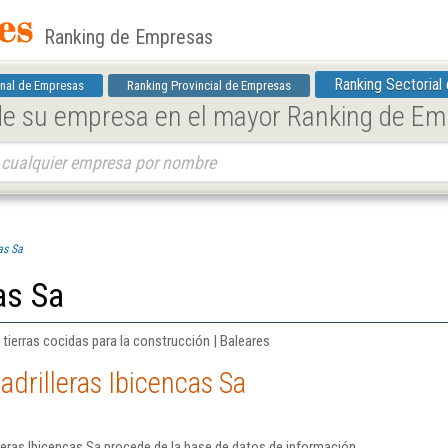
Ranking de Empresas
Ranking Sectorial
nal de Empresas
Ranking Provincial de Empresas
 de su empresa en el mayor Ranking de E
as Sa
as Sa
e tierras cocidas para la construcción | Baleares
adrilleras Ibicencas Sa
leras Ibicencas Sa procede de la base de datos de información