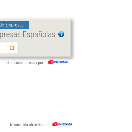
 de Empresas
mpresas Españolas
Información ofrecida por
Información ofrecida por