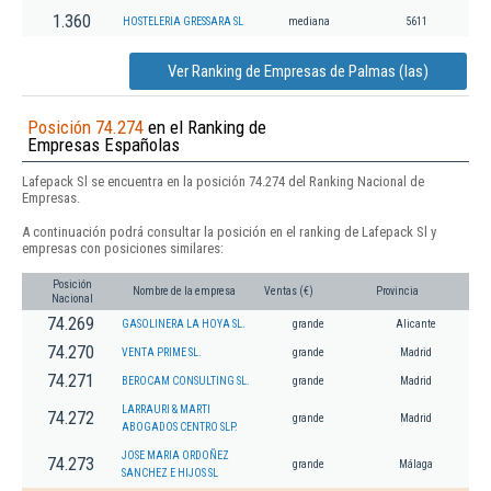
1.360
HOSTELERIA GRESSARA SL
mediana
5611
Ver Ranking de Empresas de Palmas (las)
Posición 74.274
en el Ranking de
Empresas Españolas
Lafepack Sl se encuentra en la posición 74.274 del Ranking Nacional de
Empresas.
A continuación podrá consultar la posición en el ranking de Lafepack Sl y
empresas con posiciones similares:
Posición
Nombre de la empresa
Ventas (€)
Provincia
Nacional
74.269
GASOLINERA LA HOYA SL.
grande
Alicante
74.270
VENTA PRIME SL.
grande
Madrid
74.271
BEROCAM CONSULTING SL.
grande
Madrid
LARRAURI & MARTI
74.272
grande
Madrid
ABOGADOS CENTRO SLP.
JOSE MARIA ORDOÑEZ
74.273
grande
Málaga
SANCHEZ E HIJOS SL