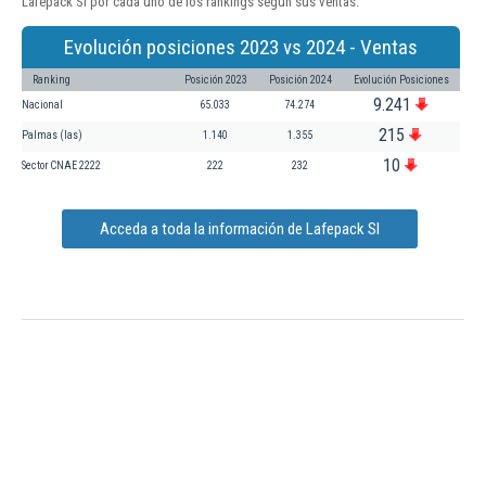
Lafepack Sl por cada uno de los rankings según sus ventas:
Evolución posiciones 2023 vs 2024 - Ventas
Ranking
Posición 2023
Posición 2024
Evolución Posiciones
9.241
Nacional
65.033
74.274
215
Palmas (las)
1.140
1.355
10
Sector CNAE 2222
222
232
Acceda a toda la información de Lafepack Sl