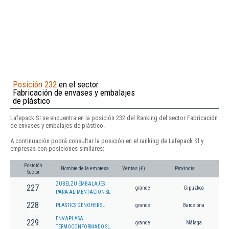
Posición 232
en el sector
Fabricación de envases y embalajes
de plástico
Lafepack Sl se encuentra en la posición 232 del Ranking del sector Fabricación
de envases y embalajes de plástico.
A continuación podrá consultar la posición en el ranking de Lafepack Sl y
empresas con posiciones similares:
Posición
Nombre de la empresa
Ventas (€)
Provincia
Sector
ZUBELZU EMBALAJES
227
grande
Gipuzkoa
PARA ALIMENTACION SL
228
PLASTICS GENOHER SL
grande
Barcelona
ENVAPLASA
229
grande
Málaga
TERMOCONFORMADO SL.