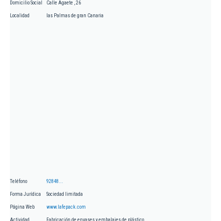
Domicilio Social
Calle Agaete , 26
Localidad
las Palmas de gran Canaria
Teléfono
92848...
Forma Jurídica
Sociedad limitada
Página Web
www.lafepack.com
Actividad
Fabricación de envases y embalajes de plástico