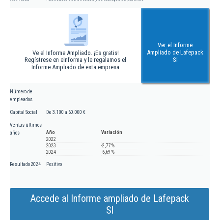
Ver el Informe
Ampliado de Lafepack
Ve el Informe Ampliado. ¡Es gratis!
Regístrese en eInforma y le regalamos el
Sl
Informe Ampliado de esta empresa
Número de
empleados
Capital Social
De 3.100 a 60.000 €
Ventas últimos
Año
Variación
años
2022
2023
-2,77 %
2024
-6,69 %
Resultado 2024
Positivo
Accede al Informe ampliado de Lafepack
Sl