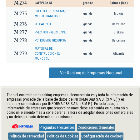
74.274
LAFEPACK SL
grande
Palmas (las)
EXPLOTACIONES PARQUE
74.275
grande
Murcia
MEDITERRANEO S.L.
74.276
SELCAT 09 SL
grande
Barcelona
74.277
PRECITOR PRECISION SL
grande
Bizkaia
74.278
PCI KOSMOS GROUP SA
grande
Barcelona
MATERIAL DE
74.279
CONSTRUCCION EL
grande
Alicante
MUNDO SL
Ver Ranking de Empresas Nacional
Todo el contenido de ranking-empresas.eleconomista.es y toda la información de
empresas procede de la base de datos de INFORMA D&B S.A.U. (S.M.E.) y es
tratada y suministrada por INFORMA D&B S.A.U. (S.M.E.). En todo caso, la
información de empresas que proporcionamos debe ser tenida en cuenta sólo
como un elemento más a considerar a la hora de adoptar decisiones comerciales
y no debe por tanto determinar las mismas.
Preguntas Frecuentes
Condiciones Generales
Política de Privacidad
Política de Cookies
Configuración de cookies