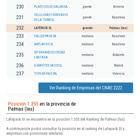
230
PLASTICOS DE DALIAS SA
grande
Almería
CELULOSAS Y DERIVADOS
231
grande
Barcelona
DE LA TORRE SL
232
LAFEPACK SL
grande
Palmas (las)
233
VALLES PACK SA
mediana
Barcelona
234
ARPLAS VIC SL
mediana
Barcelona
ISP ENVASES SOCIEDAD
235
mediana
Albacete
LIMITADA.
236
ILERAFITEX SACOS SL.
mediana
Madrid
237
TICPLAS R & D SRL
mediana
Valencia
Ver Ranking de Empresas del CNAE 2222
Posición 1.355
en la provincia de
Palmas (las)
Lafepack Sl se encuentra en la posición 1.355 del Ranking de Palmas (las).
A continuación podrá consultar la posición en el ranking de Lafepack Sl y
empresas con posiciones similares: