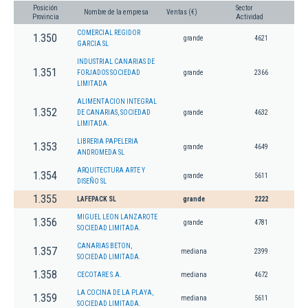
Posición
Sector
Nombre de la empresa
Ventas (€)
Provincia
Actividad
COMERCIAL REGIDOR
1.350
grande
4621
GARCIA SL
INDUSTRIAL CANARIAS DE
1.351
FORJADOS SOCIEDAD
grande
2366
LIMITADA
ALIMENTACION INTEGRAL
1.352
DE CANARIAS, SOCIEDAD
grande
4632
LIMITADA.
LIBRERIA PAPELERIA
1.353
grande
4649
ANDROMEDA SL
ARQUITECTURA ARTE Y
1.354
grande
5611
DISEÑO SL
1.355
LAFEPACK SL
grande
2222
MIGUEL LEON LANZAROTE
1.356
grande
4781
SOCIEDAD LIMITADA.
CANARIAS BETON,
1.357
mediana
2399
SOCIEDAD LIMITADA.
1.358
CECOTARE S.A.
mediana
4672
LA COCINA DE LA PLAYA,
1.359
mediana
5611
SOCIEDAD LIMITADA.