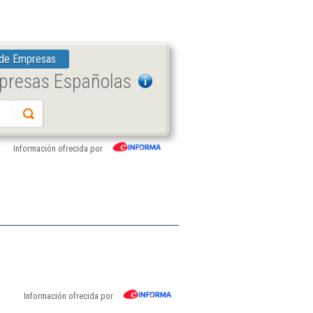
 de Empresas
mpresas Españolas
Información ofrecida por
Información ofrecida por