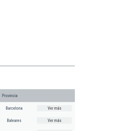
Provincia
Barcelona
Ver más
Baleares
Ver más