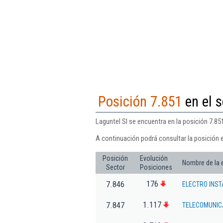
Posición 7.851
en el s
Laguntel Sl se encuentra en la posición 7.851
A continuación podrá consultar la posición e
Posición
Evolución
Nombre de la
Sector
Posiciones
176
7.846
ELECTRO INS
1.117
7.847
TELECOMUNIC