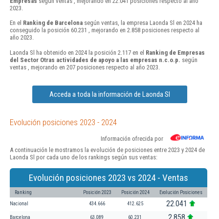
Empresas
según ventas , mejorando en 22.041 posiciones respecto al año
2023.
En el
Ranking de Barcelona
según ventas, la empresa Laonda Sl en 2024 ha
conseguido la posición 60.231 , mejorando en 2.858 posiciones respecto al
año 2023.
Laonda Sl ha obtenido en 2024 la posición 2.117 en el
Ranking de Empresas
del Sector Otras actividades de apoyo a las empresas n.c.o.p.
según
ventas , mejorando en 207 posiciones respecto al año 2023.
Acceda a toda la información de Laonda Sl
Evolución posiciones 2023 - 2024
Información ofrecida por
A continuación le mostramos la evolución de posiciones entre 2023 y 2024 de
Laonda Sl por cada uno de los rankings según sus ventas:
Evolución posiciones 2023 vs 2024 - Ventas
Ranking
Posición 2023
Posición 2024
Evolución Posiciones
22.041
Nacional
434.666
412.625
2.858
Barcelona
63.089
60.231