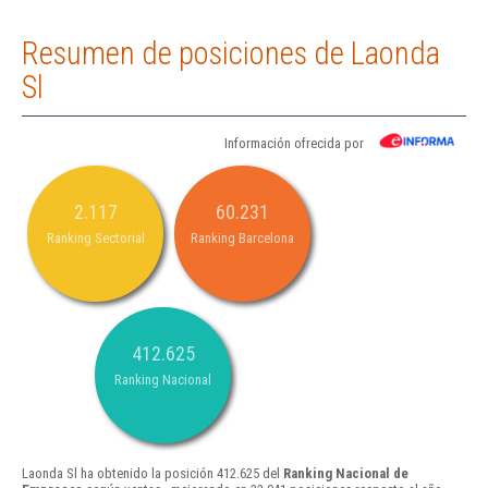
Resumen de posiciones de Laonda
Sl
Información ofrecida por
2.117
60.231
Ranking Sectorial
Ranking Barcelona
412.625
Ranking Nacional
Laonda Sl ha obtenido la posición 412.625 del
Ranking Nacional de