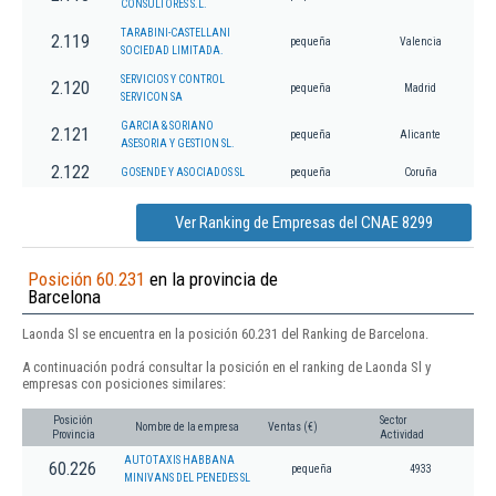
CONSULTORES S.L.
TARABINI-CASTELLANI
2.119
pequeña
Valencia
SOCIEDAD LIMITADA.
SERVICIOS Y CONTROL
2.120
pequeña
Madrid
SERVICON SA
GARCIA & SORIANO
2.121
pequeña
Alicante
ASESORIA Y GESTION SL.
2.122
GOSENDE Y ASOCIADOS SL
pequeña
Coruña
Ver Ranking de Empresas del CNAE 8299
Posición 60.231
en la provincia de
Barcelona
Laonda Sl se encuentra en la posición 60.231 del Ranking de Barcelona.
A continuación podrá consultar la posición en el ranking de Laonda Sl y
empresas con posiciones similares:
Posición
Sector
Nombre de la empresa
Ventas (€)
Provincia
Actividad
AUTOTAXIS HABBANA
60.226
pequeña
4933
MINIVANS DEL PENEDES SL