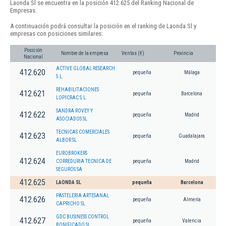
Laonda Sl se encuentra en la posición 412.625 del Ranking Nacional de
Empresas.
A continuación podrá consultar la posición en el ranking de Laonda Sl y
empresas con posiciones similares:
Posición
Nombre de la empresa
Ventas (€)
Provincia
Nacional
ACTIVE GLOBAL RESEARCH
412.620
pequeña
Málaga
S.L.
REHABILITACIONES
412.621
pequeña
Barcelona
LOPICRAC S.L.
SANDRA ROVEY Y
412.622
pequeña
Madrid
ASOCIADOS SL
TECNICAS COMERCIALES
412.623
pequeña
Guadalajara
ALBOR SL
EUROBROKERS
412.624
CORREDURIA TECNICA DE
pequeña
Madrid
SEGUROS SA
412.625
LAONDA SL
pequeña
Barcelona
PASTELERIA ARTESANAL
412.626
pequeña
Almería
CAPRICHO SL
GDC BUSINESS CONTROL
412.627
pequeña
Valencia
BONIFICADO SL.