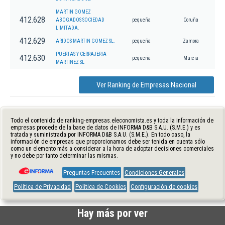
MARTIN GOMEZ
412.628
ABOGADOS SOCIEDAD
pequeña
Coruña
LIMITADA.
412.629
ARIDOS MARTIN GOMEZ SL.
pequeña
Zamora
PUERTAS Y CERRAJERIA
412.630
pequeña
Murcia
MARTINEZ SL
Ver Ranking de Empresas Nacional
Todo el contenido de ranking-empresas.eleconomista.es y toda la información de
empresas procede de la base de datos de INFORMA D&B S.A.U. (S.M.E.) y es
tratada y suministrada por INFORMA D&B S.A.U. (S.M.E.). En todo caso, la
información de empresas que proporcionamos debe ser tenida en cuenta sólo
como un elemento más a considerar a la hora de adoptar decisiones comerciales
y no debe por tanto determinar las mismas.
Preguntas Frecuentes
Condiciones Generales
Política de Privacidad
Política de Cookies
Configuración de cookies
Hay más por ver