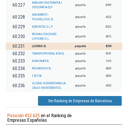
ARACAB FISIOTERAPIA I
60.227
pequeña
8699
OSTEOPATIA SLP.
NAVARRETE I
60.228
pequeña
4322
PUIGDELLIVOL SL
60.229
IQMONTIEL S.L.P.
pequeña
8622
REHABILITACIONES
60.230
pequeña
6812
LOPICRAC S.L.
60.231
LAONDA SL
pequeña
8299
60.232
TRANSPORTS NEAL BCN SL.
pequeña
4941
60.233
KINKOMA'S SL
pequeña
1410
60.234
ROS SANCHO SL
pequeña
6820
60.235
F SET SA
pequeña
6820
GLOBAL BUSINESS FAMILIA
60.236
pequeña
6920
CALVO INVESTMENTS SL
Ver Ranking de Empresas de Barcelona
Posición 412.625
en el Ranking de
Empresas Españolas