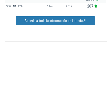
207
Sector CNAE 8299
2.324
2.117
Acceda a toda la información de Laonda Sl