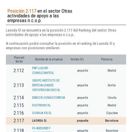
Posición 2.117
en el sector Otras
actividades de apoyo a las
empresas n.c.o.p.
Laonda Sl se encuentra en la posición 2.117 del Ranking del sector Otras
actividades de apoyo a las empresas n.c.o.p..
A continuación podrá consultar la posición en el ranking de Laonda Sl y
empresas con posiciones similares:
Posición
Nombre de la empresa
Ventas (€)
Provincia
Sector
PRP LUXURY
2.112
pequeña
Madrid
CONSULTANTS SL
GRUPO INSTITUTO DE
2.113
ESPECIALIDADES
pequeña
Sevilla
ORTOPEDICAS IDEO SL
2.114
ESMILTA CONSULTORES SA
pequeña
Coruña
2.115
DIGITRONIC SL
pequeña
Madrid
2.116
GUINUA XXI SL.
pequeña
Gipuzkoa
2.117
LAONDA SL
pequeña
Barcelona
FG ASESORES Y
2.118
pequeña
Barcelona