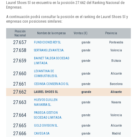
Laurel Shoes Sl se encuentra en la posición 27.662 del Ranking Nacional de
Empresas.
A continuación podrá consultar la posición en el ranking de Laurel Shoes Sl y
empresas con posiciones similares:
Posición
Nombre de la empresa
Ventas (€)
Provincia
Nacional
27.657
FUNDICIONES REY SL
grande
Pontevedra
27.658
SERTRANS LEVANTE SA.
grande
Valencia
BAINET TALDEA SOCIEDAD
27.659
grande
Bizkaia
LIMITADA.
LEVANTINA DE
27.660
grande
Alicante
COMBUSTIBLES SL
27.661
CEDINSA CONSERVACIO SL
grande
Barcelona
27.662
LAUREL SHOES SL
grande
Alicante
HUEVOS GUILLEN
27.663
grande
Navarra
NAVARRA SL.
PASIEGA GESTION
27.664
grande
Valencia
SOCIEDAD LIMITADA.
27.665
GOLD DIVISION SL.
grande
Alicante
27.666
CAVEGA SA
grande
Madrid