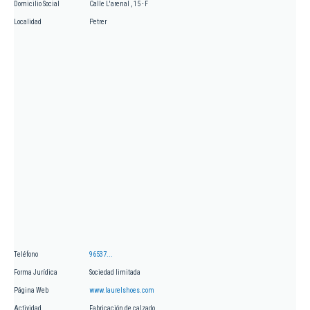
Domicilio Social
Calle L'arenal , 15 - F
Localidad
Petrer
Teléfono
96537...
Forma Jurídica
Sociedad limitada
Página Web
www.laurelshoes.com
Actividad
Fabricación de calzado