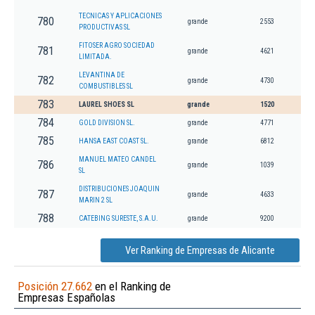
TECNICAS Y APLICACIONES
780
grande
2553
PRODUCTIVAS SL
FITOSER AGRO SOCIEDAD
781
grande
4621
LIMITADA.
LEVANTINA DE
782
grande
4730
COMBUSTIBLES SL
783
LAUREL SHOES SL
grande
1520
784
GOLD DIVISION SL.
grande
4771
785
HANSA EAST COAST SL.
grande
6812
MANUEL MATEO CANDEL
786
grande
1039
SL
DISTRIBUCIONES JOAQUIN
787
grande
4633
MARIN 2 SL
788
CATEBING SURESTE, S.A.U.
grande
9200
Ver Ranking de Empresas de Alicante
Posición 27.662
en el Ranking de
Empresas Españolas