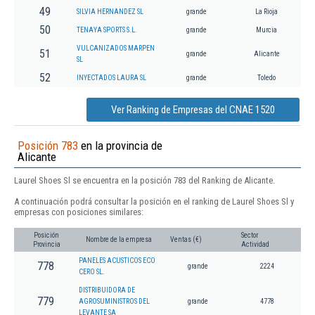
49
SILVIA HERNANDEZ SL
grande
La Rioja
50
TENAYA SPORTS S.L.
grande
Murcia
VULCANIZADOS MARPEN
51
grande
Alicante
SL
52
INYECTADOS LAURA SL
grande
Toledo
Ver Ranking de Empresas del CNAE 1520
Posición 783
en la provincia de
Alicante
Laurel Shoes Sl se encuentra en la posición 783 del Ranking de Alicante.
A continuación podrá consultar la posición en el ranking de Laurel Shoes Sl y
empresas con posiciones similares:
Posición
Sector
Nombre de la empresa
Ventas (€)
Provincia
Actividad
PANELES ACUSTICOS ECO
778
grande
2224
CERO SL.
DISTRIBUIDORA DE
779
AGROSUMINISTROS DEL
grande
4778
LEVANTE SA