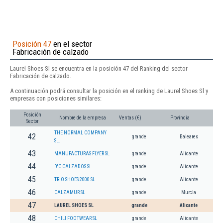
Posición 47
en el sector
Fabricación de calzado
Laurel Shoes Sl se encuentra en la posición 47 del Ranking del sector
Fabricación de calzado.
A continuación podrá consultar la posición en el ranking de Laurel Shoes Sl y
empresas con posiciones similares:
Posición
Nombre de la empresa
Ventas (€)
Provincia
Sector
THE NORMAL COMPANY
42
grande
Baleares
SL.
43
MANUFACTURAS FLYER SL
grande
Alicante
44
D'C CALZADOS SL
grande
Alicante
45
TRIO SHOES 2000 SL
grande
Alicante
46
CALZAMUR SL
grande
Murcia
47
LAUREL SHOES SL
grande
Alicante
48
CHILI FOOTWEAR SL
grande
Alicante