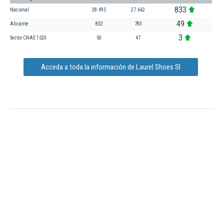
833
Nacional
28.495
27.662
49
Alicante
832
783
3
Sector CNAE 1520
50
47
Acceda a toda la información de Laurel Shoes Sl