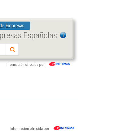
 de Empresas
mpresas Españolas
Información ofrecida por
Información ofrecida por