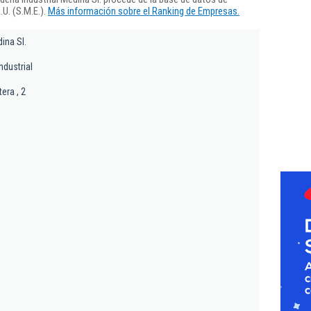
U. (S.M.E.).
Más información sobre el Ranking de Empresas.
ina Sl.
ndustrial
era , 2