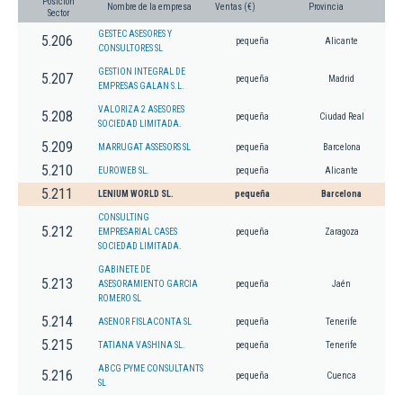
Posición
Nombre de la empresa
Ventas (€)
Provincia
Sector
GESTEC ASESORES Y
5.206
pequeña
Alicante
CONSULTORES SL
GESTION INTEGRAL DE
5.207
pequeña
Madrid
EMPRESAS GALAN S.L.
VALORIZA 2 ASESORES
5.208
pequeña
Ciudad Real
SOCIEDAD LIMITADA.
5.209
MARRUGAT ASSESORS SL
pequeña
Barcelona
5.210
EUROWEB SL.
pequeña
Alicante
5.211
LENIUM WORLD SL.
pequeña
Barcelona
CONSULTING
5.212
EMPRESARIAL CASES
pequeña
Zaragoza
SOCIEDAD LIMITADA.
GABINETE DE
5.213
ASESORAMIENTO GARCIA
pequeña
Jaén
ROMERO SL
5.214
ASENOR FISLACONTA SL
pequeña
Tenerife
5.215
TATIANA VASHINA SL.
pequeña
Tenerife
ABCG PYME CONSULTANTS
5.216
pequeña
Cuenca
SL