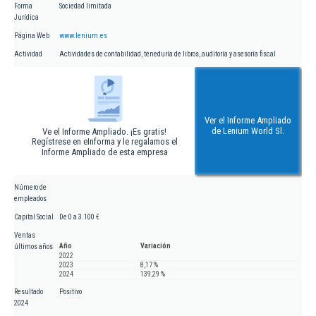
Forma
Sociedad limitada
Jurídica
Página Web
www.lenium.es
Actividad
Actividades de contabilidad, teneduría de libros, auditoría y asesoría fiscal
Ver el Informe Ampliado
de Lenium World Sl.
Ve el Informe Ampliado. ¡Es gratis!
Regístrese en eInforma y le regalamos el
Informe Ampliado de esta empresa
Número de
empleados
Capital Social
De 0 a 3.100 €
Ventas
Año
Variación
últimos años
2022
2023
8,17 %
2024
139,29 %
Resultado
Positivo
2024