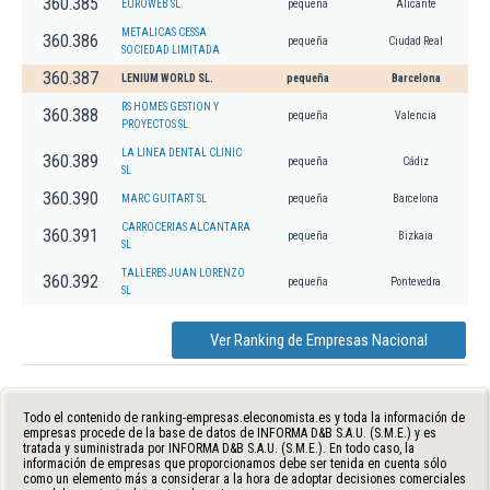
360.385
EUROWEB SL.
pequeña
Alicante
METALICAS CESSA
360.386
pequeña
Ciudad Real
SOCIEDAD LIMITADA
360.387
LENIUM WORLD SL.
pequeña
Barcelona
RS HOMES GESTION Y
360.388
pequeña
Valencia
PROYECTOS SL.
LA LINEA DENTAL CLINIC
360.389
pequeña
Cádiz
SL
360.390
MARC GUITART SL
pequeña
Barcelona
CARROCERIAS ALCANTARA
360.391
pequeña
Bizkaia
SL
TALLERES JUAN LORENZO
360.392
pequeña
Pontevedra
SL
Ver Ranking de Empresas Nacional
Todo el contenido de ranking-empresas.eleconomista.es y toda la información de
empresas procede de la base de datos de INFORMA D&B S.A.U. (S.M.E.) y es
tratada y suministrada por INFORMA D&B S.A.U. (S.M.E.). En todo caso, la
información de empresas que proporcionamos debe ser tenida en cuenta sólo
como un elemento más a considerar a la hora de adoptar decisiones comerciales