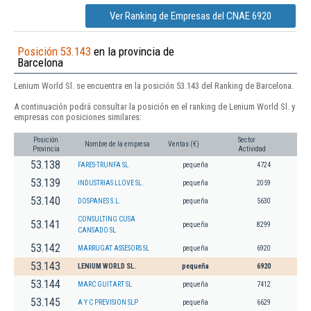
Ver Ranking de Empresas del CNAE 6920
Posición 53.143
en la provincia de
Barcelona
Lenium World Sl. se encuentra en la posición 53.143 del Ranking de Barcelona.
A continuación podrá consultar la posición en el ranking de Lenium World Sl. y
empresas con posiciones similares:
Posición
Sector
Nombre de la empresa
Ventas (€)
Provincia
Actividad
53.138
FARES-TRUNFA SL.
pequeña
4724
53.139
INDUSTRIAS LLOVE SL.
pequeña
2059
53.140
DOSPANES S.L.
pequeña
5630
CONSULTING CUSA
53.141
pequeña
8299
CANSADO SL
53.142
MARRUGAT ASSESORS SL
pequeña
6920
53.143
LENIUM WORLD SL.
pequeña
6920
53.144
MARC GUITART SL
pequeña
7412
53.145
A Y C PREVISION SLP
pequeña
6629