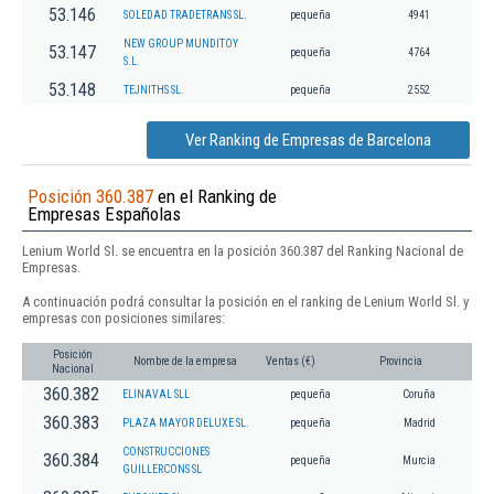
53.146
SOLEDAD TRADETRANS SL.
pequeña
4941
NEW GROUP MUNDITOY
53.147
pequeña
4764
S.L.
53.148
TEJNITHS SL.
pequeña
2552
Ver Ranking de Empresas de Barcelona
Posición 360.387
en el Ranking de
Empresas Españolas
Lenium World Sl. se encuentra en la posición 360.387 del Ranking Nacional de
Empresas.
A continuación podrá consultar la posición en el ranking de Lenium World Sl. y
empresas con posiciones similares:
Posición
Nombre de la empresa
Ventas (€)
Provincia
Nacional
360.382
ELINAVAL SLL
pequeña
Coruña
360.383
PLAZA MAYOR DELUXE SL.
pequeña
Madrid
CONSTRUCCIONES
360.384
pequeña
Murcia
GUILLERCONS SL