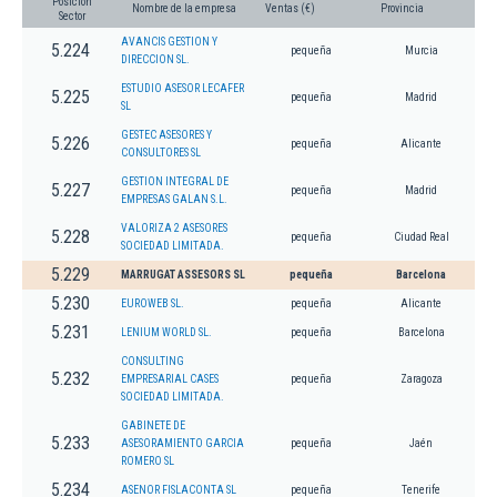
Posición
Nombre de la empresa
Ventas (€)
Provincia
Sector
AVANCIS GESTION Y
5.224
pequeña
Murcia
DIRECCION SL.
ESTUDIO ASESOR LECAFER
5.225
pequeña
Madrid
SL
GESTEC ASESORES Y
5.226
pequeña
Alicante
CONSULTORES SL
GESTION INTEGRAL DE
5.227
pequeña
Madrid
EMPRESAS GALAN S.L.
VALORIZA 2 ASESORES
5.228
pequeña
Ciudad Real
SOCIEDAD LIMITADA.
5.229
MARRUGAT ASSESORS SL
pequeña
Barcelona
5.230
EUROWEB SL.
pequeña
Alicante
5.231
LENIUM WORLD SL.
pequeña
Barcelona
CONSULTING
5.232
EMPRESARIAL CASES
pequeña
Zaragoza
SOCIEDAD LIMITADA.
GABINETE DE
5.233
ASESORAMIENTO GARCIA
pequeña
Jaén
ROMERO SL
5.234
ASENOR FISLACONTA SL
pequeña
Tenerife