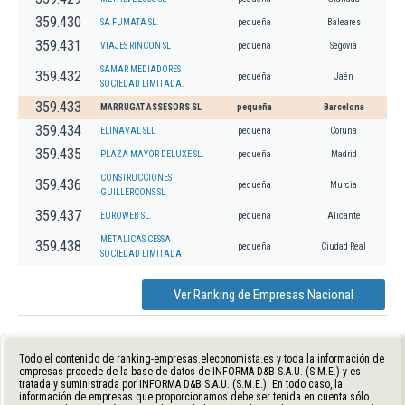
359.430
SA FUMATA SL.
pequeña
Baleares
359.431
VIAJES RINCON SL
pequeña
Segovia
SAMAR MEDIADORES
359.432
pequeña
Jaén
SOCIEDAD LIMITADA.
359.433
MARRUGAT ASSESORS SL
pequeña
Barcelona
359.434
ELINAVAL SLL
pequeña
Coruña
359.435
PLAZA MAYOR DELUXE SL.
pequeña
Madrid
CONSTRUCCIONES
359.436
pequeña
Murcia
GUILLERCONS SL
359.437
EUROWEB SL.
pequeña
Alicante
METALICAS CESSA
359.438
pequeña
Ciudad Real
SOCIEDAD LIMITADA
Ver Ranking de Empresas Nacional
Todo el contenido de ranking-empresas.eleconomista.es y toda la información de
empresas procede de la base de datos de INFORMA D&B S.A.U. (S.M.E.) y es
tratada y suministrada por INFORMA D&B S.A.U. (S.M.E.). En todo caso, la
información de empresas que proporcionamos debe ser tenida en cuenta sólo