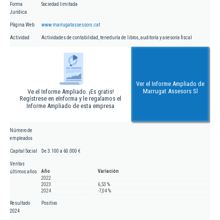
Forma
Sociedad limitada
Jurídica
Página Web
www.marrugatassessors.cat
Actividad
Actividades de contabilidad, teneduría de libros, auditoría y asesoría fiscal
Ver el Informe Ampliado de
Marrugat Assesors Sl
Ve el Informe Ampliado. ¡Es gratis!
Regístrese en eInforma y le regalamos el
Informe Ampliado de esta empresa
Número de
empleados
Capital Social
De 3.100 a 60.000 €
Ventas
Año
Variación
últimos años
2022
2023
6,53 %
2024
-7,04 %
Resultado
Positivo
2024