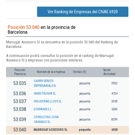
Ver Ranking de Empresas del CNAE 6920
Posición 53.040
en la provincia de
Barcelona
Marrugat Assesors Sl se encuentra en la posición 53.040 del Ranking de
Barcelona.
A continuación podrá consultar la posición en el ranking de Marrugat
Assesors Sl y empresas con posiciones similares:
Posición
Sector
Nombre de la empresa
Ventas (€)
Provincia
Actividad
GARRIS SERVEIS
53.035
pequeña
2932
EMPRESARIALS SL
53.036
FARES-TRUNFA SL.
pequeña
4724
53.037
INDUSTRIAS LLOVE SL.
pequeña
2059
53.038
DOSPANES S.L.
pequeña
5630
CONSULTING CUSA
53.039
pequeña
8299
CANSADO SL
53.040
MARRUGAT ASSESORS SL
pequeña
6920