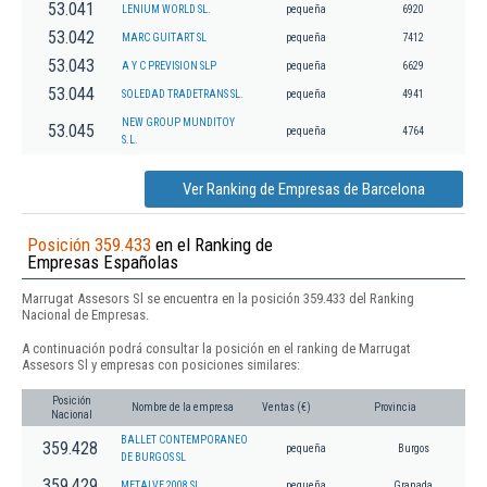
53.041
LENIUM WORLD SL.
pequeña
6920
53.042
MARC GUITART SL
pequeña
7412
53.043
A Y C PREVISION SLP
pequeña
6629
53.044
SOLEDAD TRADETRANS SL.
pequeña
4941
NEW GROUP MUNDITOY
53.045
pequeña
4764
S.L.
Ver Ranking de Empresas de Barcelona
Posición 359.433
en el Ranking de
Empresas Españolas
Marrugat Assesors Sl se encuentra en la posición 359.433 del Ranking
Nacional de Empresas.
A continuación podrá consultar la posición en el ranking de Marrugat
Assesors Sl y empresas con posiciones similares:
Posición
Nombre de la empresa
Ventas (€)
Provincia
Nacional
BALLET CONTEMPORANEO
359.428
pequeña
Burgos
DE BURGOS SL
359.429
METALVE 2008 SL
pequeña
Granada