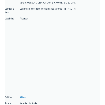
SERVICIOS RELACIONADOS CON DICHO OBJETO SOCIAL
Domicilio
Calle Olimpico Francisco Fernandez Ochoa , 18 - PISO 1 6
Social
Localidad
Alcorcon
Teléfono
91644...
Forma
Sociedad limitada