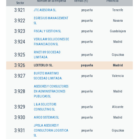
Nombre de la empresa
Ventas (€)
Provincia
Sector
3.921
JTC ASESORIA SL.
pequeña
Tenerife
EGREGIUS MANAGEMENT
3.922
pequeña
Navarra
SL
3.923
FISCAL Y GESTION SL
pequeña
Guadalajara
VERULAM SOLUCIONES DE
3.924
pequeña
Madrid
FINANCIACION SL
RINETI 89 SOCIEDAD
3.925
pequeña
Gipuzkoa
LIMITADA.
3.926
LEXTERLOI SL.
pequeña
Madrid
BUFETE MARITIMO
3.927
pequeña
Valencia
SOCIEDAD LIMITADA.
ASESORES Y CONSULTORES
3.928
EN ADMINISTRACIONES
pequeña
Madrid
PUBLICAS SL
L & A SOLICITORS
3.929
pequeña
Alicante
CONSULTING SL
3.930
AIROD SISTEMAS SL
pequeña
Madrid
JPISLA ASESORES Y
3.931
CONSULTORIA LOGISTICA
pequeña
Gipuzkoa
SL