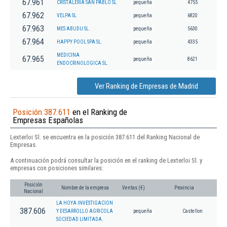
67.961
CRISTALERIA SAN PABLO SL
pequeña
4755
67.962
VELPA SL
pequeña
6820
67.963
MES ABUDU SL.
pequeña
5630
67.964
HAPPY POOL SPA SL.
pequeña
4335
MEDICINA
67.965
pequeña
8621
ENDOCRINOLOGICA SL.
Ver Ranking de Empresas de Madrid
Posición 387.611
en el Ranking de
Empresas Españolas
Lexterloi Sl. se encuentra en la posición 387.611 del Ranking Nacional de
Empresas.
A continuación podrá consultar la posición en el ranking de Lexterloi Sl. y
empresas con posiciones similares:
Posición
Nombre de la empresa
Ventas (€)
Provincia
Nacional
LA HOYA INVESTIGACION
387.606
Y DESARROLLO AGRICOLA
pequeña
Castellon
SOCIEDAD LIMITADA.