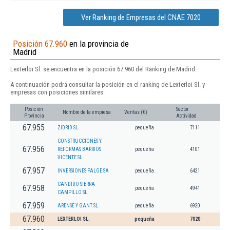
Ver Ranking de Empresas del CNAE 7020
Posición 67.960
en la provincia de
Madrid
Lexterloi Sl. se encuentra en la posición 67.960 del Ranking de Madrid.
A continuación podrá consultar la posición en el ranking de Lexterloi Sl. y
empresas con posiciones similares:
Posición
Sector
Nombre de la empresa
Ventas (€)
Provincia
Actividad
67.955
ZIDRID SL.
pequeña
7111
CONSTRUCCIONES Y
67.956
REFORMAS BARRIOS
pequeña
4101
VICENTE SL
67.957
INVERSIONES PALGE SA
pequeña
6421
CANDIDO SIERRA
67.958
pequeña
4941
CAMPILLO SL.
67.959
ARENSE Y GANT SL.
pequeña
6920
67.960
LEXTERLOI SL.
pequeña
7020