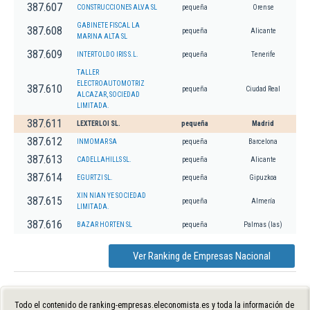
387.607
CONSTRUCCIONES ALVA SL
pequeña
Orense
GABINETE FISCAL LA
387.608
pequeña
Alicante
MARINA ALTA SL
387.609
INTERTOLDO IRIS S.L.
pequeña
Tenerife
TALLER
ELECTROAUTOMOTRIZ
387.610
pequeña
Ciudad Real
ALCAZAR, SOCIEDAD
LIMITADA.
387.611
LEXTERLOI SL.
pequeña
Madrid
387.612
INMOMAR SA
pequeña
Barcelona
387.613
CADELLAHILLS SL.
pequeña
Alicante
387.614
EGURTZI SL.
pequeña
Gipuzkoa
XIN NIAN YE SOCIEDAD
387.615
pequeña
Almería
LIMITADA.
387.616
BAZAR HORTEN SL
pequeña
Palmas (las)
Ver Ranking de Empresas Nacional
Todo el contenido de ranking-empresas.eleconomista.es y toda la información de