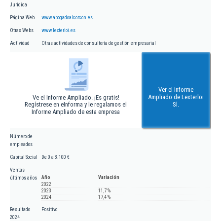
Jurídica
Página Web
www.abogadoalcorcon.es
Otras Webs
www.lexterloi.es
Actividad
Otras actividades de consultoría de gestión empresarial
Ver el Informe
Ampliado de Lexterloi
Ve el Informe Ampliado. ¡Es gratis!
Regístrese en eInforma y le regalamos el
Sl.
Informe Ampliado de esta empresa
Número de
empleados
Capital Social
De 0 a 3.100 €
Ventas
Año
Variación
últimos años
2022
2023
11,7 %
2024
17,4 %
Resultado
Positivo
2024