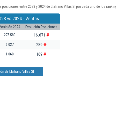
 posiciones entre 2023 y 2024 de Llafranc Villas Sl por cada uno de los ranki
023 vs 2024 - Ventas
Posición 2024
Evolución Posiciones
16.671
275.580
289
6.027
169
1.060
n de Llafranc Villas Sl