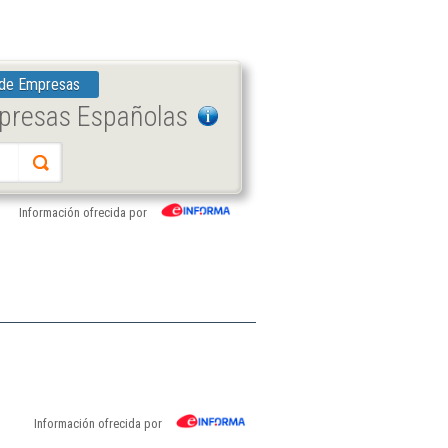
 de Empresas
mpresas Españolas
Información ofrecida por
Información ofrecida por