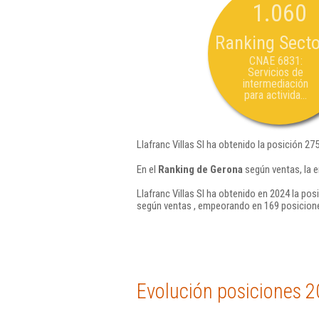
1.060
Ranking Secto
CNAE 6831:
Servicios de
intermediación
para activida...
Llafranc Villas Sl ha obtenido la posición 27
En el
Ranking de Gerona
según ventas, la e
Llafranc Villas Sl ha obtenido en 2024 la pos
según ventas , empeorando en 169 posicione
Evolución posiciones 2