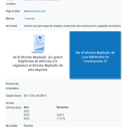
Jurídica
Página Web
www.loiumat.com
Marcas
1 marcas
Actividad
Comercio al por mayor de madera, materiales de construcción y aparatos sanitarios
Ver el Informe Ampliado de
Loiu Materiales De
Ve el Informe Ampliado. ¡Es gratis!
Regístrese en eInforma y le
Construccion Sl
regalamos el Informe Ampliado de
esta empresa
Número de
empleados
Capital Social
De 3.100 a 60.000 €
Ventas
Año
Variación
últimos años
2022
2023
-4,62 %
2024
17,74 %
Resultado
Positivo