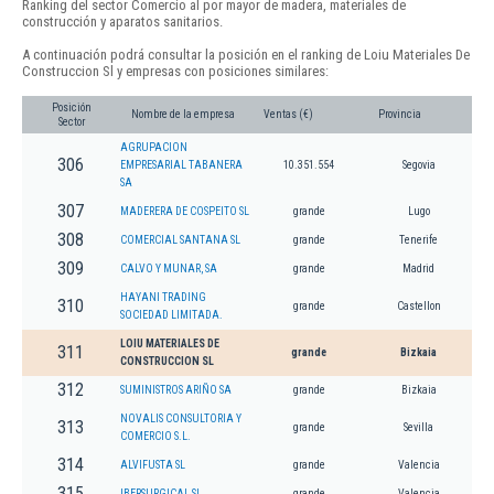
Ranking del sector Comercio al por mayor de madera, materiales de
construcción y aparatos sanitarios.
A continuación podrá consultar la posición en el ranking de Loiu Materiales De
Construccion Sl y empresas con posiciones similares:
Posición
Nombre de la empresa
Ventas (€)
Provincia
Sector
AGRUPACION
306
EMPRESARIAL TABANERA
10.351.554
Segovia
SA
307
MADERERA DE COSPEITO SL
grande
Lugo
308
COMERCIAL SANTANA SL
grande
Tenerife
309
CALVO Y MUNAR, SA
grande
Madrid
HAYANI TRADING
310
grande
Castellon
SOCIEDAD LIMITADA.
LOIU MATERIALES DE
311
grande
Bizkaia
CONSTRUCCION SL
312
SUMINISTROS ARIÑO SA
grande
Bizkaia
NOVALIS CONSULTORIA Y
313
grande
Sevilla
COMERCIO S.L.
314
ALVIFUSTA SL
grande
Valencia
315
IBERSURGICAL SL
grande
Valencia