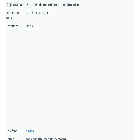
Objeto Social
Almacén de materiales de construcción.
Domicilio
Calle Idorsolo , 11
Social
Localidad
Derio
Teléfono
94453...
Forma
Sociedad limitada unipersonal