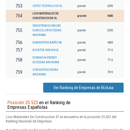
753
CISTEC TECHNOLOGY SL
grande
6290
LOIU MATERIALES DE
754
grande
4683
CONSTRUCCION SL
INDUSTRIAS QUIMICAS
755
EUROCOLOR SOCIEDAD
grande
2030
ANONIMA
756
SUMINISTROS ARIÑO SA
grande
4683
757
BIZINTEK INNOVA SL
grande
7112
DOMINION ENERGY
758
grande
7112
SOCIEDAD ANONIMA
GTM SGPS SOCIEDAD
759
grande
7010
ANONIMA.
Ver Ranking de Empresas de Bizkaia
Posición 25.523
en el Ranking de
Empresas Españolas
Loiu Materiales De Construccion Sl se encuentra en la posición 25.523 del
Ranking Nacional de Empresas.