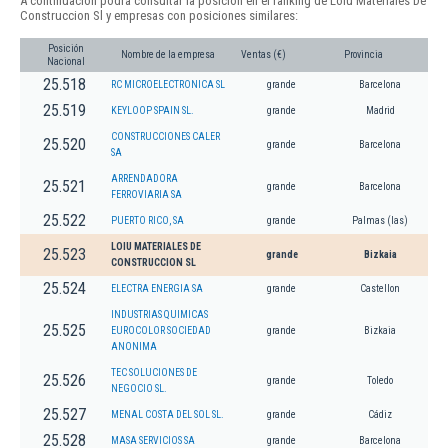
A continuación podrá consultar la posición en el ranking de Loiu Materiales De
Construccion Sl y empresas con posiciones similares:
Posición
Nombre de la empresa
Ventas (€)
Provincia
Nacional
25.518
RC MICROELECTRONICA SL
grande
Barcelona
25.519
KEYLOOP SPAIN SL.
grande
Madrid
CONSTRUCCIONES CALER
25.520
grande
Barcelona
SA
ARRENDADORA
25.521
grande
Barcelona
FERROVIARIA SA
25.522
PUERTO RICO, SA
grande
Palmas (las)
LOIU MATERIALES DE
25.523
grande
Bizkaia
CONSTRUCCION SL
25.524
ELECTRA ENERGIA SA
grande
Castellon
INDUSTRIAS QUIMICAS
25.525
EUROCOLOR SOCIEDAD
grande
Bizkaia
ANONIMA
TEC SOLUCIONES DE
25.526
grande
Toledo
NEGOCIO SL.
25.527
MENAL COSTA DEL SOL SL.
grande
Cádiz
25.528
MASA SERVICIOS SA
grande
Barcelona