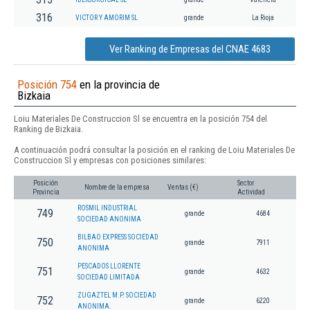
316
VICTOR Y AMORIM SL
grande
La Rioja
Ver Ranking de Empresas del CNAE 4683
Posición 754
en la provincia de
Bizkaia
Loiu Materiales De Construccion Sl se encuentra en la posición 754 del
Ranking de Bizkaia.
A continuación podrá consultar la posición en el ranking de Loiu Materiales De
Construccion Sl y empresas con posiciones similares:
Posición
Sector
Nombre de la empresa
Ventas (€)
Provincia
Actividad
ROSMIL INDUSTRIAL
749
grande
4684
SOCIEDAD ANONIMA
BILBAO EXPRESS SOCIEDAD
750
grande
7911
ANONIMA
PESCADOS LLORENTE
751
grande
4632
SOCIEDAD LIMITADA
ZUGAZTEL M.P. SOCIEDAD
752
grande
6220
ANONIMA.