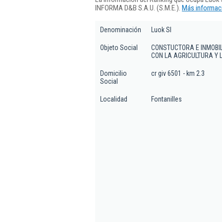
INFORMA D&B S.A.U. (S.M.E.).
Más informaci
Denominación
Luok Sl
Objeto Social
CONSTUCTORA E INMOBIL
CON LA AGRICULTURA Y 
Domicilio
cr giv 6501 - km 2.3
Social
Localidad
Fontanilles