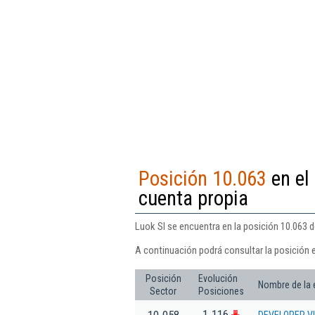
Posición 10.063
en el 
cuenta propia
Luok Sl se encuentra en la posición 10.063 de
A continuación podrá consultar la posición e
Posición
Evolución
Nombre de la
Sector
Posiciones
1.116
10.058
DEVELOPER V