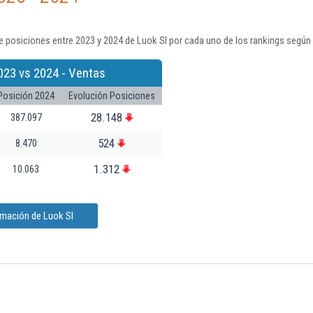
 posiciones entre 2023 y 2024 de Luok Sl por cada uno de los rankings según
023 vs 2024 - Ventas
Posición 2024
Evolución Posiciones
28.148
387.097
524
8.470
1.312
10.063
rmación de Luok Sl