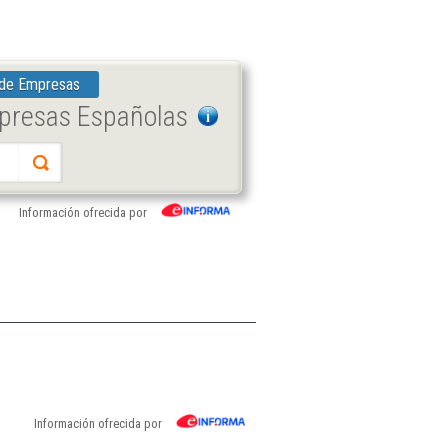
 de Empresas
mpresas Españolas
Información ofrecida por
Información ofrecida por