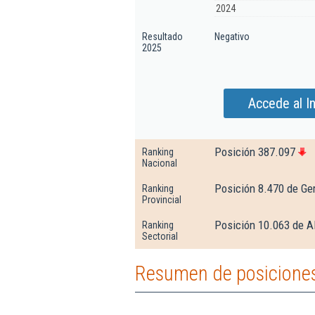
2024
Resultado
Negativo
2025
Accede al I
Posición 387.097
Ranking
Nacional
Posición 8.470 de Ge
Ranking
Provincial
Posición 10.063 de Al
Ranking
Sectorial
Resumen de posiciones