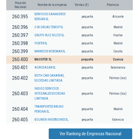
Posición
Nombre de la empresa
Ventas (€)
Provincia
Nacional
SERVICIOS GANADEROS
260.395
pequeña
Alicante
SERGAN SL
260.396
O M GRUAS TEMOP SL
pequeña
Madrid
260.397
GRUPO RUIZ BUZID SL.
pequeña
Huelva
260.398
YUSFER SL
pequeña
Madrid
260.399
MARISCOS ROBEMAR SL
pequeña
Coruña
260.400
MACOFER SL
pequeña
Cuenca
260.401
AGRODAGAR SL
pequeña
Salamanca
KEITH CAR CANARIAS,
260.402
pequeña
Palmas (las)
SOCIEDAD LIMITADA.
INDIGO SERVICIOS
260.403
INTEGRALES SOCIEDAD
pequeña
Palmas (las)
LIMITADA.
TRANSPORTES BRUNO
260.404
pequeña
Madrid
PERONA SL.
260.405
BOUWEN INVERSIONES SL.
pequeña
Valencia
Ver Ranking de Empresas Nacional