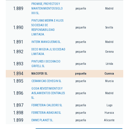
PROMISE, PROYECTOS Y
1.889
MANTENIMIENTOS SIGLO
pequeña
Madrid
XXI SL.
PINTURAS MERPA E HIJOS
SOCIEDAD DE
1.890
pequeña
Sevilla
RESPONSABILIDAD
LIMITADA.
1.891
INTERK MANGUERAS SL.
pequeña
Madrid
DECO MIGDIA JL SOCIEDAD
1.892
pequeña
Gerona
LIMITADA.
PINTURES I DECORACIO
1.893
pequeña
Lérida
GRIFELL SL
1.894
MACOFER SL
pequeña
Cuenca
1.895
CERAMICAS CEHEGIN SL
pequeña
Murcia
GODA REVESTIMIENTOS Y
1.896
AISLAMIENTOS CENTRALES
pequeña
Madrid
SL.
1.897
FERRETERIA CALDEIRO SL
pequeña
Lugo
1.898
FERRETERIA ABADIAS SL
pequeña
Huesca
1.899
EMME PLANET SL.
pequeña
Alicante