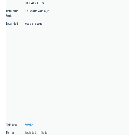
DE CALZADOS.
Domicilio
Calle alto Valero , 2
Social
Localidad
osa de la vega
Teléfono
96912...
Forma
Sociedad limitada