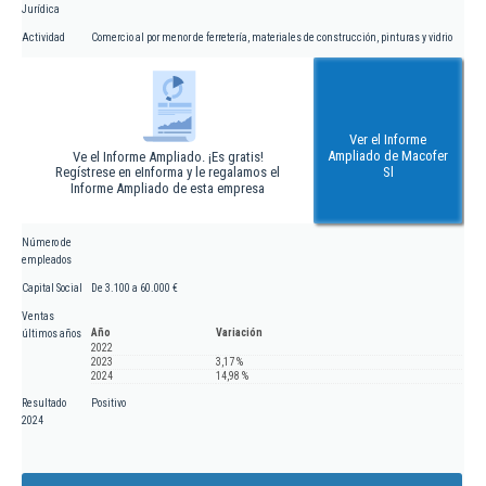
Jurídica
Actividad
Comercio al por menor de ferretería, materiales de construcción, pinturas y vidrio
Ver el Informe
Ampliado de Macofer
Ve el Informe Ampliado. ¡Es gratis!
Regístrese en eInforma y le regalamos el
Sl
Informe Ampliado de esta empresa
Número de
empleados
Capital Social
De 3.100 a 60.000 €
Ventas
Año
Variación
últimos años
2022
2023
3,17 %
2024
14,98 %
Resultado
Positivo
2024