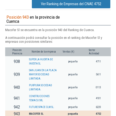
Ver Ranking de Empresas del CNAE 4752
Posición 943
en la provincia de
Cuenca
Macofer Sl se encuentra en la posición 943 del Ranking de Cuenca.
A continuación podrá consultar la posición en el ranking de Macofer Sl y
empresas con posiciones similares:
Posición
Sector
Nombre de la empresa
Ventas (€)
Provincia
Actividad
SUPER LA HUERTA DE
938
pequeña
4711
INIESTA SL
SAN JUAN EN LA PLAZA
939
MAYOR SOCIEDAD
pequeña
5611
LIMITADA.
PURPURA SOCIEDAD
940
pequeña
0113
LIMITADA.
CONSTRUCCIONES
941
pequeña
4101
TEMACU SRL
942
FUTURE SPACE CLM SL.
pequeña
6220
943
MACOFER SL
pequeña
4752