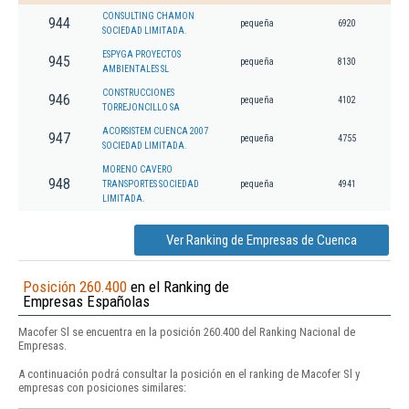
CONSULTING CHAMON
944
pequeña
6920
SOCIEDAD LIMITADA.
ESPYGA PROYECTOS
945
pequeña
8130
AMBIENTALES SL
CONSTRUCCIONES
946
pequeña
4102
TORREJONCILLO SA
ACORSISTEM CUENCA 2007
947
pequeña
4755
SOCIEDAD LIMITADA.
MORENO CAVERO
948
TRANSPORTES SOCIEDAD
pequeña
4941
LIMITADA.
Ver Ranking de Empresas de Cuenca
Posición 260.400
en el Ranking de
Empresas Españolas
Macofer Sl se encuentra en la posición 260.400 del Ranking Nacional de
Empresas.
A continuación podrá consultar la posición en el ranking de Macofer Sl y
empresas con posiciones similares: