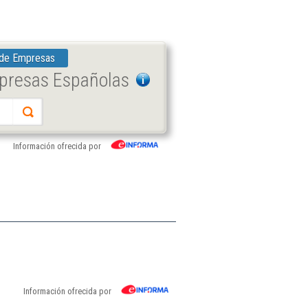
 de Empresas
mpresas Españolas
Información ofrecida por
Información ofrecida por