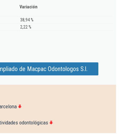
Variación
38,94 %
2,22 %
mpliado de Macpac Odontologos S.l.
arcelona
tividades odontológicas