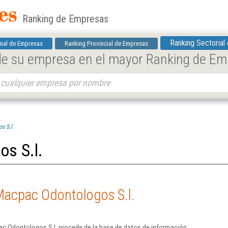
Ranking de Empresas
Ranking Sectorial
nal de Empresas
Ranking Provincial de Empresas
 de su empresa en el mayor Ranking de E
s S.l.
s S.l.
Macpac Odontologos S.l.
c Odontologos S.l. procede de la base de datos de información