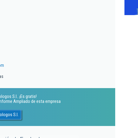
om
as
gos S.l.. ¡Es gratis!
 Informe Ampliado de esta empresa
logos S.l.