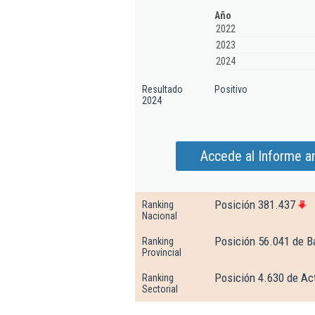
Año
2022
2023
2024
Resultado
Positivo
2024
Accede al Informe a
Posición 381.437
Ranking
Nacional
Posición 56.041 de B
Ranking
Provincial
Posición 4.630 de Ac
Ranking
Sectorial