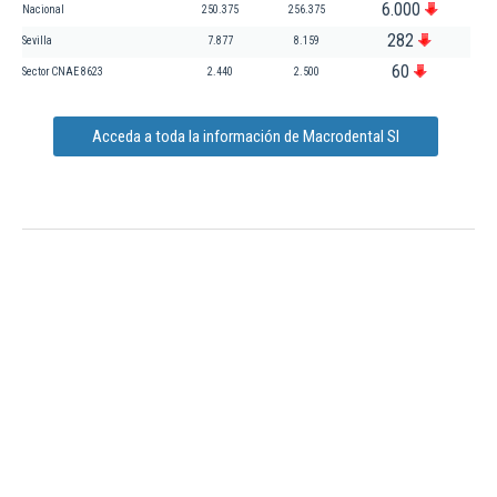
6.000
Nacional
250.375
256.375
282
Sevilla
7.877
8.159
60
Sector CNAE 8623
2.440
2.500
Acceda a toda la información de Macrodental Sl