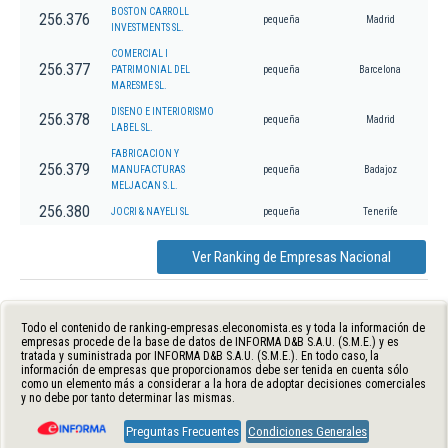
BOSTON CARROLL
256.376
pequeña
Madrid
INVESTMENTS SL.
COMERCIAL I
256.377
PATRIMONIAL DEL
pequeña
Barcelona
MARESME SL.
DISENO E INTERIORISMO
256.378
pequeña
Madrid
LABEL SL.
FABRICACION Y
256.379
MANUFACTURAS
pequeña
Badajoz
MELJACAN S.L.
256.380
JOCRI & NAYELI SL
pequeña
Tenerife
Ver Ranking de Empresas Nacional
Todo el contenido de ranking-empresas.eleconomista.es y toda la información de
empresas procede de la base de datos de INFORMA D&B S.A.U. (S.M.E.) y es
tratada y suministrada por INFORMA D&B S.A.U. (S.M.E.). En todo caso, la
información de empresas que proporcionamos debe ser tenida en cuenta sólo
como un elemento más a considerar a la hora de adoptar decisiones comerciales
y no debe por tanto determinar las mismas.
Preguntas Frecuentes
Condiciones Generales