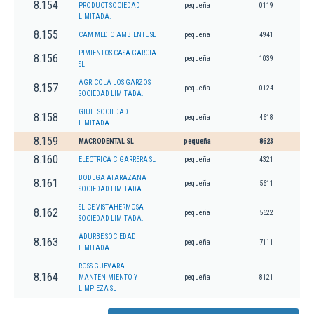
8.154
PRODUCT SOCIEDAD
pequeña
0119
LIMITADA.
8.155
CAM MEDIO AMBIENTE SL
pequeña
4941
PIMIENTOS CASA GARCIA
8.156
pequeña
1039
SL
AGRICOLA LOS GARZOS
8.157
pequeña
0124
SOCIEDAD LIMITADA.
GIULI SOCIEDAD
8.158
pequeña
4618
LIMITADA.
8.159
MACRODENTAL SL
pequeña
8623
8.160
ELECTRICA CIGARRERA SL
pequeña
4321
BODEGA ATARAZANA
8.161
pequeña
5611
SOCIEDAD LIMITADA.
SLICE VISTAHERMOSA
8.162
pequeña
5622
SOCIEDAD LIMITADA.
ADURBE SOCIEDAD
8.163
pequeña
7111
LIMITADA
ROSS GUEVARA
8.164
MANTENIMIENTO Y
pequeña
8121
LIMPIEZA SL