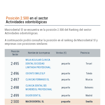
Posición 2.500
en el sector
Actividades odontológicas
Macrodental Sl se encuentra en la posición 2.500 del Ranking del sector
Actividades odontológicas.
A continuación podrá consultar la posición en el ranking de Macrodental Sl y
empresas con posiciones similares:
Posición
Nombre de la empresa
Ventas (€)
Provincia
Sector
MILA AGUILAR CLINICA
2.495
DENTAL SOCIEDAD
pequeña
Teruel
LIMITADA PROFESIONAL.
2.496
ODONTO SMILE SLP.
pequeña
Toledo
2.497
CLINICAS FERRANDO SL
pequeña
Murcia
CLINICA DENTAL SES
2.498
pequeña
Baleares
MORERES SL PROFESIONAL
2.499
DILVER DENT SL.
pequeña
Madrid
2.500
MACRODENTAL SL
pequeña
Sevilla