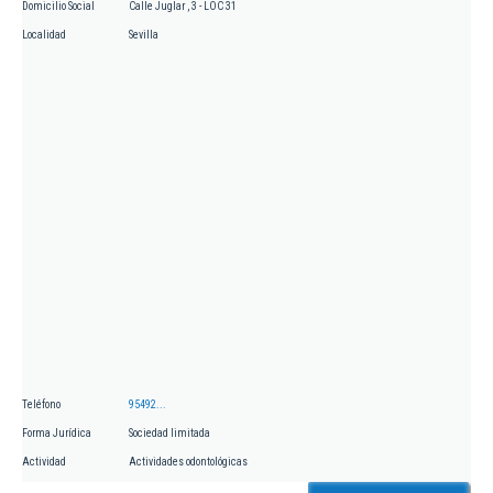
Domicilio Social
Calle Juglar , 3 - LOC 31
Localidad
Sevilla
Teléfono
95492...
Forma Jurídica
Sociedad limitada
Actividad
Actividades odontológicas