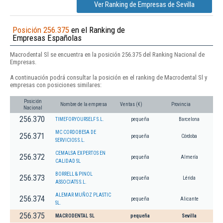
Ver Ranking de Empresas de Sevilla
Posición 256.375
en el Ranking de
Empresas Españolas
Macrodental Sl se encuentra en la posición 256.375 del Ranking Nacional de
Empresas.
A continuación podrá consultar la posición en el ranking de Macrodental Sl y
empresas con posiciones similares:
Posición
Nombre de la empresa
Ventas (€)
Provincia
Nacional
256.370
TIMEFORYOURSELF S.L.
pequeña
Barcelona
MC CORDOBESA DE
256.371
pequeña
Córdoba
SERVICIOS S.L.
CEMALSA EXPERTOS EN
256.372
pequeña
Almería
CALIDAD SL
BORRELL & PINOL
256.373
pequeña
Lérida
ASSOCIATS S.L.
ALEMAR MUÑOZ PLASTIC
256.374
pequeña
Alicante
SL.
256.375
MACRODENTAL SL
pequeña
Sevilla