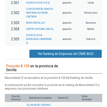
2.501
ODONTOLOGIA FLIX SL.
pequeña
Lérida
CLINICA DENTAL SANCHO
2.502
SANTANA, SOCIEDAD
pequeña
Palmas (las)
LIMITADA.
2.503
08520 DENTAL SLP.
pequeña
Barcelona
2.504
CENTRO INTEGRAL DMG SL.
pequeña
Madrid
ODONTOLOGIA
2.505
AVANZADA CAMPANAR
pequeña
Valencia
SL.
Ver Ranking de Empresas del CNAE 8623
Posición 8.159
en la provincia de
Sevilla
Macrodental Sl se encuentra en la posición 8.159 del Ranking de Sevilla.
A continuación podrá consultar la posición en el ranking de Macrodental Sl y
empresas con posiciones similares:
Posición
Sector
Nombre de la empresa
Ventas (€)
Provincia
Actividad
BUJALMORO ORGANIC