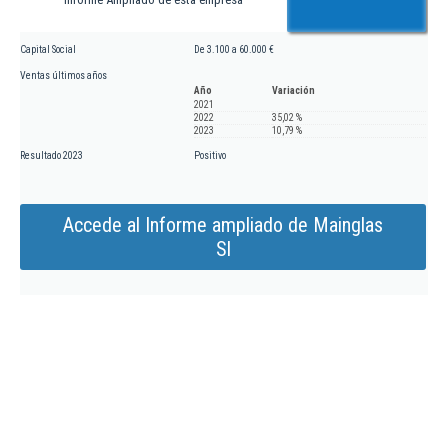
Capital Social
De 3.100 a 60.000 €
Ventas últimos años
Año
Variación
2021
2022
35,02 %
2023
10,79 %
Resultado 2023
Positivo
Accede al Informe ampliado de Mainglas
Sl