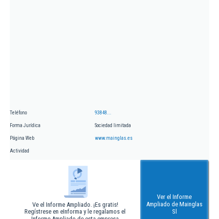
Teléfono
93848...
Forma Jurídica
Sociedad limitada
Página Web
www.mainglas.es
Actividad
Ver el Informe
Ampliado de Mainglas
Ve el Informe Ampliado. ¡Es gratis!
Regístrese en eInforma y le regalamos el
Sl
Informe Ampliado de esta empresa