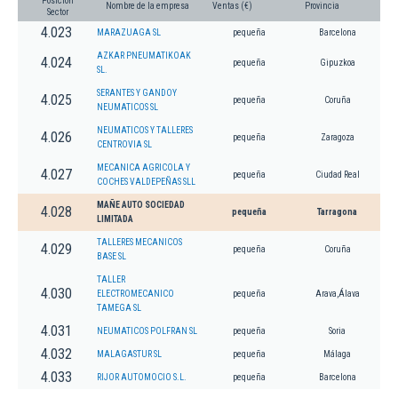
Posición
Nombre de la empresa
Ventas (€)
Provincia
Sector
4.023
MARAZUAGA SL
pequeña
Barcelona
AZKAR PNEUMATIKOAK
4.024
pequeña
Gipuzkoa
SL.
SERANTES Y GANDOY
4.025
pequeña
Coruña
NEUMATICOS SL
NEUMATICOS Y TALLERES
4.026
pequeña
Zaragoza
CENTROVIA SL
MECANICA AGRICOLA Y
4.027
pequeña
Ciudad Real
COCHES VALDEPEÑAS SLL
MAÑE AUTO SOCIEDAD
4.028
pequeña
Tarragona
LIMITADA
TALLERES MECANICOS
4.029
pequeña
Coruña
BASE SL
TALLER
4.030
ELECTROMECANICO
pequeña
Arava,Álava
TAMEGA SL
4.031
NEUMATICOS POLFRAN SL
pequeña
Soria
4.032
MALAGASTUR SL
pequeña
Málaga
4.033
RIJOR AUTOMOCIO S.L.
pequeña
Barcelona