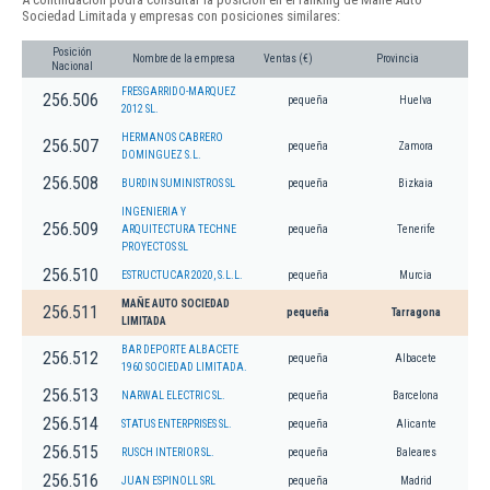
Sociedad Limitada y empresas con posiciones similares:
Posición
Nombre de la empresa
Ventas (€)
Provincia
Nacional
FRESGARRIDO-MARQUEZ
256.506
pequeña
Huelva
2012 SL.
HERMANOS CABRERO
256.507
pequeña
Zamora
DOMINGUEZ S.L.
256.508
BURDIN SUMINISTROS SL
pequeña
Bizkaia
INGENIERIA Y
256.509
ARQUITECTURA TECHNE
pequeña
Tenerife
PROYECTOS SL
256.510
ESTRUCTUCAR 2020, S.L.L.
pequeña
Murcia
MAÑE AUTO SOCIEDAD
256.511
pequeña
Tarragona
LIMITADA
BAR DEPORTE ALBACETE
256.512
pequeña
Albacete
1960 SOCIEDAD LIMITADA.
256.513
NARWAL ELECTRIC SL.
pequeña
Barcelona
256.514
STATUS ENTERPRISES SL.
pequeña
Alicante
256.515
RUSCH INTERIOR SL.
pequeña
Baleares
256.516
JUAN ESPINOLL SRL
pequeña
Madrid