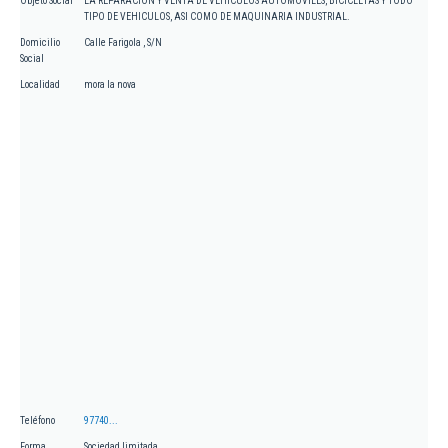
Objeto Social
LA REPARACION Y VENTA DE VEHICULOS AUTOMOVILES, BICICLETAS Y TODO
TIPO DE VEHICULOS, ASI COMO DE MAQUINARIA INDUSTRIAL.
Domicilio
Calle Farigola , S/N
Social
Localidad
mora la nova
Teléfono
97740...
Forma
Sociedad limitada