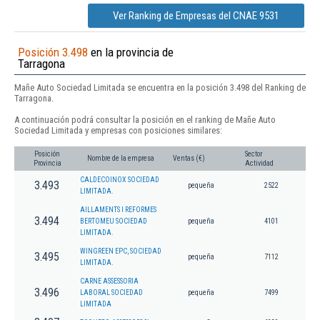
Ver Ranking de Empresas del CNAE 9531
Posición 3.498
en la provincia de
Tarragona
Mañe Auto Sociedad Limitada se encuentra en la posición 3.498 del Ranking de
Tarragona.
A continuación podrá consultar la posición en el ranking de Mañe Auto
Sociedad Limitada y empresas con posiciones similares:
Posición
Sector
Nombre de la empresa
Ventas (€)
Provincia
Actividad
CALDECOINOX SOCIEDAD
3.493
pequeña
2522
LIMITADA.
AILLAMENTS I REFORMES
3.494
BERTOMEU SOCIEDAD
pequeña
4101
LIMITADA.
WINGREEN EPC, SOCIEDAD
3.495
pequeña
7112
LIMITADA.
CARNE ASSESSORIA
3.496
LABORAL SOCIEDAD
pequeña
7499
LIMITADA