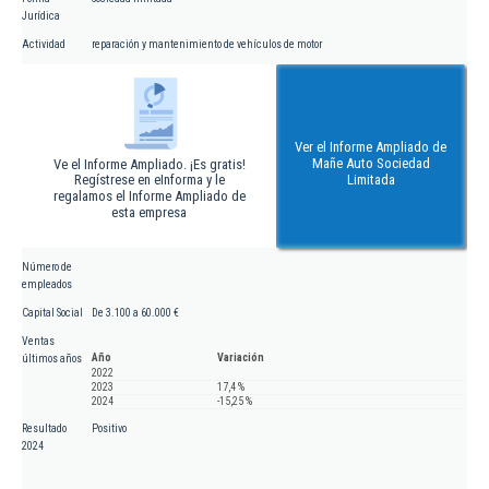
Jurídica
Actividad
reparación y mantenimiento de vehículos de motor
Ver el Informe Ampliado de
Mañe Auto Sociedad
Ve el Informe Ampliado. ¡Es gratis!
Regístrese en eInforma y le
Limitada
regalamos el Informe Ampliado de
esta empresa
Número de
empleados
Capital Social
De 3.100 a 60.000 €
Ventas
Año
Variación
últimos años
2022
2023
17,4 %
2024
-15,25 %
Resultado
Positivo
2024