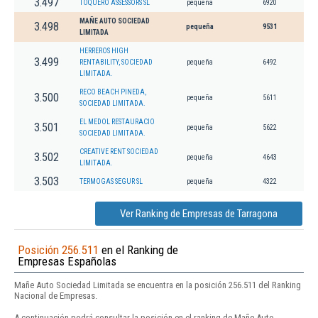
3.497
TOQUERO ASSESSORS SL
pequeña
6920
MAÑE AUTO SOCIEDAD
3.498
pequeña
9531
LIMITADA
HERREROS HIGH
3.499
RENTABILITY, SOCIEDAD
pequeña
6492
LIMITADA.
RECO BEACH PINEDA,
3.500
pequeña
5611
SOCIEDAD LIMITADA.
EL MEDOL RESTAURACIO
3.501
pequeña
5622
SOCIEDAD LIMITADA.
CREATIVE RENT SOCIEDAD
3.502
pequeña
4643
LIMITADA.
3.503
TERMOGAS SEGUR SL
pequeña
4322
Ver Ranking de Empresas de Tarragona
Posición 256.511
en el Ranking de
Empresas Españolas
Mañe Auto Sociedad Limitada se encuentra en la posición 256.511 del Ranking
Nacional de Empresas.
A continuación podrá consultar la posición en el ranking de Mañe Auto