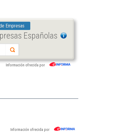
 de Empresas
mpresas Españolas
Información ofrecida por
Información ofrecida por