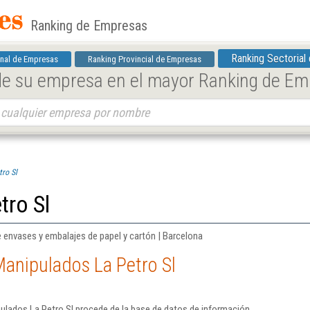
Ranking de Empresas
Ranking Sectorial
nal de Empresas
Ranking Provincial de Empresas
 de su empresa en el mayor Ranking de E
ro Sl
tro Sl
e envases y embalajes de papel y cartón | Barcelona
anipulados La Petro Sl
ulados La Petro Sl procede de la base de datos de información