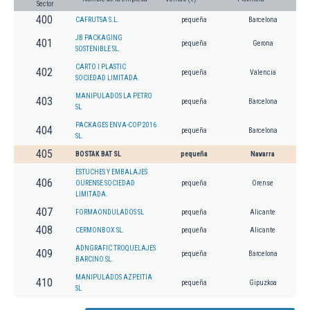
Sector
400
CAFRUTSA S.L.
pequeña
Barcelona
JB PACKAGING
401
pequeña
Gerona
SOSTENIBLE SL.
CARTO I PLASTIC
402
pequeña
Valencia
SOCIEDAD LIMITADA.
MANIPULADOS LA PETRO
403
pequeña
Barcelona
SL
PACKAGES ENVA-COP 2016
404
pequeña
Barcelona
SL.
405
BOSTAK BAT SL
pequeña
Navarra
ESTUCHES Y EMBALAJES
406
OURENSE SOCIEDAD
pequeña
Orense
LIMITADA.
407
FORMAONDULADOS SL
pequeña
Alicante
408
CERMONBOX SL.
pequeña
Alicante
ADNGRAFIC TROQUELAJES
409
pequeña
Barcelona
BARCINO SL.
MANIPULADOS AZPEITIA
410
pequeña
Gipuzkoa
SL