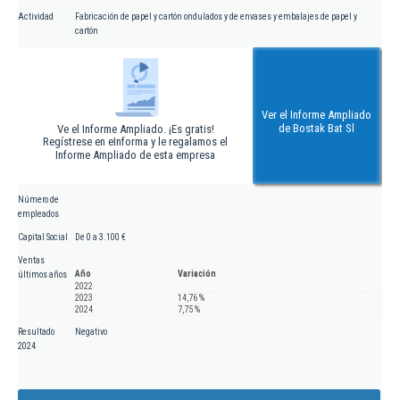
Actividad
Fabricación de papel y cartón ondulados y de envases y embalajes de papel y
cartón
Ver el Informe Ampliado
de Bostak Bat Sl
Ve el Informe Ampliado. ¡Es gratis!
Regístrese en eInforma y le regalamos el
Informe Ampliado de esta empresa
Número de
empleados
Capital Social
De 0 a 3.100 €
Ventas
Año
Variación
últimos años
2022
2023
14,76 %
2024
7,75 %
Resultado
Negativo
2024