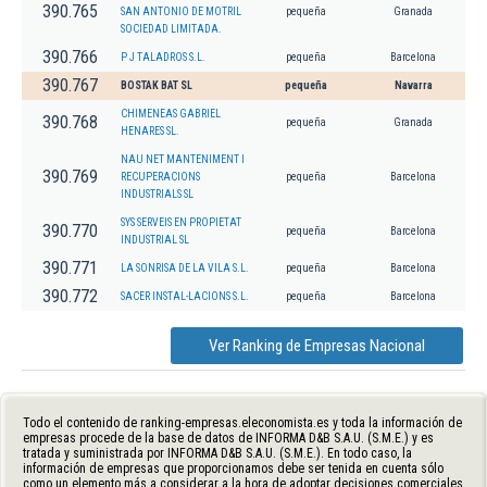
390.765
SAN ANTONIO DE MOTRIL
pequeña
Granada
SOCIEDAD LIMITADA.
390.766
P J TALADROS S.L.
pequeña
Barcelona
390.767
BOSTAK BAT SL
pequeña
Navarra
CHIMENEAS GABRIEL
390.768
pequeña
Granada
HENARES SL.
NAU NET MANTENIMENT I
390.769
RECUPERACIONS
pequeña
Barcelona
INDUSTRIALS SL
SYS SERVEIS EN PROPIETAT
390.770
pequeña
Barcelona
INDUSTRIAL SL
390.771
LA SONRISA DE LA VILA S.L.
pequeña
Barcelona
390.772
SACER INSTAL-LACIONS S.L.
pequeña
Barcelona
Ver Ranking de Empresas Nacional
Todo el contenido de ranking-empresas.eleconomista.es y toda la información de
empresas procede de la base de datos de INFORMA D&B S.A.U. (S.M.E.) y es
tratada y suministrada por INFORMA D&B S.A.U. (S.M.E.). En todo caso, la
información de empresas que proporcionamos debe ser tenida en cuenta sólo
como un elemento más a considerar a la hora de adoptar decisiones comerciales