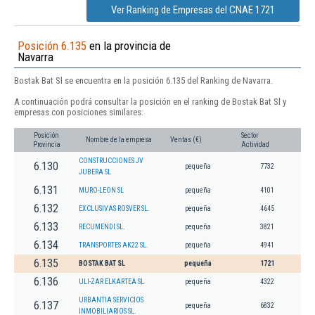
Ver Ranking de Empresas del CNAE 1721
Posición 6.135
en la provincia de
Navarra
Bostak Bat Sl se encuentra en la posición 6.135 del Ranking de Navarra.
A continuación podrá consultar la posición en el ranking de Bostak Bat Sl y
empresas con posiciones similares:
Posición
Sector
Nombre de la empresa
Ventas (€)
Provincia
Actividad
CONSTRUCCIONES JV
6.130
pequeña
7732
JUBERA SL
6.131
MURO-LEON SL
pequeña
4101
6.132
EXCLUSIVAS ROSVER SL.
pequeña
4645
6.133
RECUMENDI SL.
pequeña
3821
6.134
TRANSPORTES AK22 SL.
pequeña
4941
6.135
BOSTAK BAT SL
pequeña
1721
6.136
ULI-ZAR ELKARTEA SL
pequeña
4322
URBANTIA SERVICIOS
6.137
pequeña
6832
INMOBILIARIOS SL.