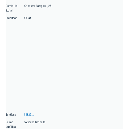
Domicilio
Carretera Zaragoza , 25
Social
Localidad
Galar
Teléfono
94829...
Forma
Sociedad limitada
Jurídica