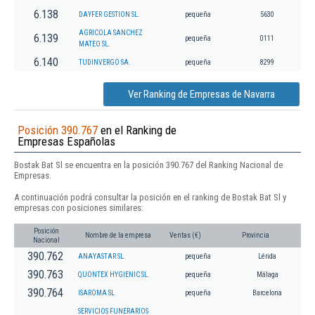
6.138
DAYFER GESTION SL.
pequeña
5630
AGRICOLA SANCHEZ
6.139
pequeña
0111
MATEO SL.
6.140
TUDINVERGO SA.
pequeña
8299
Ver Ranking de Empresas de Navarra
Posición 390.767
en el Ranking de
Empresas Españolas
Bostak Bat Sl se encuentra en la posición 390.767 del Ranking Nacional de
Empresas.
A continuación podrá consultar la posición en el ranking de Bostak Bat Sl y
empresas con posiciones similares:
Posición
Nombre de la empresa
Ventas (€)
Provincia
Nacional
390.762
ANAYASTAR SL.
pequeña
Lérida
390.763
QUONTEX HYGIENIC SL.
pequeña
Málaga
390.764
ISAROMA SL
pequeña
Barcelona
SERVICIOS FUNERARIOS