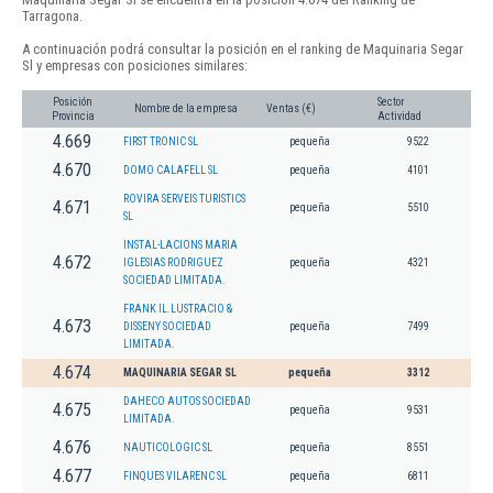
Tarragona.
A continuación podrá consultar la posición en el ranking de Maquinaria Segar
Sl y empresas con posiciones similares:
Posición
Sector
Nombre de la empresa
Ventas (€)
Provincia
Actividad
4.669
FIRST TRONIC SL
pequeña
9522
4.670
DOMO CALAFELL SL
pequeña
4101
ROVIRA SERVEIS TURISTICS
4.671
pequeña
5510
SL
INSTAL-LACIONS MARIA
4.672
IGLESIAS RODRIGUEZ
pequeña
4321
SOCIEDAD LIMITADA.
FRANK IL.LUSTRACIO &
4.673
DISSENY SOCIEDAD
pequeña
7499
LIMITADA.
4.674
MAQUINARIA SEGAR SL
pequeña
3312
DAHECO AUTOS SOCIEDAD
4.675
pequeña
9531
LIMITADA.
4.676
NAUTICOLOGIC SL
pequeña
8551
4.677
FINQUES VILARENC SL
pequeña
6811