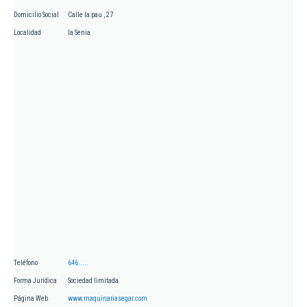
Domicilio Social
Calle la pau , 27
Localidad
la Senia
Teléfono
646.....
Forma Jurídica
Sociedad limitada
Página Web
www.maquinariasegar.com