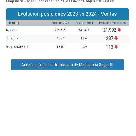
Maquinaria Segar Sl por cada uno de los rankings según sus ventas:
Evolución posiciones 2023 vs 2024 - Ventas
Ranking
Posición 2023
Posición 2024
Evolución Posiciones
21.992
Nacional
309.313
331.305
287
Tarragona
4.387
4.674
113
Sector CNAE 3312
1.810
1.923
Acceda a toda la información de Maquinaria Segar Sl