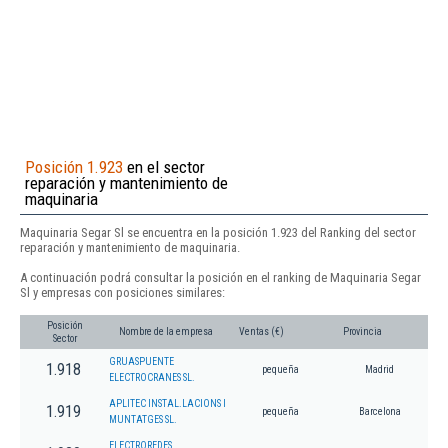
Posición 1.923
en el sector
reparación y mantenimiento de
maquinaria
Maquinaria Segar Sl se encuentra en la posición 1.923 del Ranking del sector
reparación y mantenimiento de maquinaria.
A continuación podrá consultar la posición en el ranking de Maquinaria Segar
Sl y empresas con posiciones similares:
Posición
Nombre de la empresa
Ventas (€)
Provincia
Sector
GRUASPUENTE
1.918
pequeña
Madrid
ELECTROCRANES SL.
APLITEC INSTAL.LACIONS I
1.919
pequeña
Barcelona
MUNTATGES SL.
ELECTROREDES