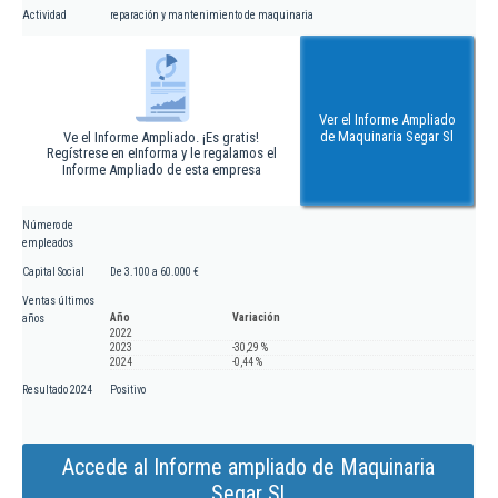
Actividad
reparación y mantenimiento de maquinaria
Ver el Informe Ampliado
de Maquinaria Segar Sl
Ve el Informe Ampliado. ¡Es gratis!
Regístrese en eInforma y le regalamos el
Informe Ampliado de esta empresa
Número de
empleados
Capital Social
De 3.100 a 60.000 €
Ventas últimos
Año
Variación
años
2022
2023
-30,29 %
2024
-0,44 %
Resultado 2024
Positivo
Accede al Informe ampliado de Maquinaria
Segar Sl