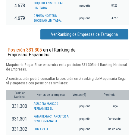
ORQUIBLAN SOCIEDAD
4.678
pequeña
8123
LIMITADA.
DEHESA NOSTRUM
4.679
pequeña
4727
SOCIEDAD LIMITADA.
Ver Ranking de Empresas de Tarragona
Posición 331.305
en el Ranking de
Empresas Españolas
Maquinaria Segar Sl se encuentra en la posición 331.305 del Ranking Nacional
de Empresas.
A continuación podrá consultar la posición en el ranking de Maquinaria Segar
Sl y empresas con posiciones similares:
Posición
Nombre de la empresa
Ventas (€)
Provincia
Nacional
ASESORIA MARCOS
331.300
pequeña
Lugo
FERNANDEZ SL
PANADERIA-CHARCUTERIA
331.301
pequeña
Pontevedra
DOS HERMANAS SL
331.302
LOMA 24 SL.
pequeña
Barcelona