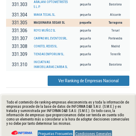
ARALANI OPTOMETRISTES
331.303
pequeña
Barcelona
S.L.P.
331.304
MAKA TEGAL SL.
pequeña
Alicante
331.305
MAQUINARIA SEGAR SL
pequeña
Tarragona
331.306
ROYO MUÑOZ SL
pequeña
Teruel
331.307
CARPAS MIL EVENTOS SRL.
pequeña
Pontevedra
331.308
CONSTEL REDES SL.
pequeña
Madrid
331.309
TIENDAS EMPORIUM SL.
pequeña
Tenerife
INICIATIVAS
331.310
pequeña
Barcelona
INMOBILIARIAS ZARBA SL
Ver Ranking de Empresas Nacional
Todo el contenido de ranking-empresas.eleconomista.es y toda la información de
empresas procede de la base de datos de INFORMA D&B S.A.U. (S.M.E.) y es
tratada y suministrada por INFORMA D&B S.A.U. (S.M.E.). En todo caso, la
información de empresas que proporcionamos debe ser tenida en cuenta sólo
como un elemento más a considerar a la hora de adoptar decisiones comerciales
y no debe por tanto determinar las mismas.
Preguntas Frecuentes
Condiciones Generales