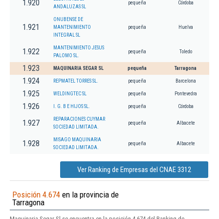
1.920
pequeña
Córdoba
ANDALUZAS SL
ONUBENSE DE
1.921
MANTENIMIENTO
pequeña
Huelva
INTEGRAL SL
MANTENIMIENTO JESUS
1.922
pequeña
Toledo
PALOMO SL.
1.923
MAQUINARIA SEGAR SL
pequeña
Tarragona
1.924
REPMATEL TORRES SL.
pequeña
Barcelona
1.925
WELDINGTEC SL
pequeña
Pontevedra
1.926
I. G. B E HIJOS SL.
pequeña
Córdoba
REPARACIONES CUYMAR
1.927
pequeña
Albacete
SOCIEDAD LIMITADA.
MISAGO MAQUINARIA
1.928
pequeña
Albacete
SOCIEDAD LIMITADA.
Ver Ranking de Empresas del CNAE 3312
Posición 4.674
en la provincia de
Tarragona
Maquinaria Segar Sl se encuentra en la posición 4.674 del Ranking de