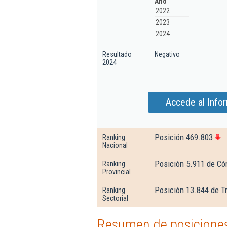
Año
2022
2023
2024
Resultado
Negativo
2024
Accede al Infor
Posición 469.803
Ranking
Nacional
Posición 5.911 de Có
Ranking
Provincial
Posición 13.844 de T
Ranking
Sectorial
Resumen de posiciones 