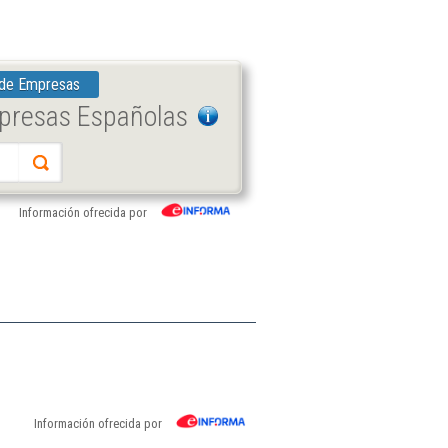
 de Empresas
mpresas Españolas
Información ofrecida por
Información ofrecida por