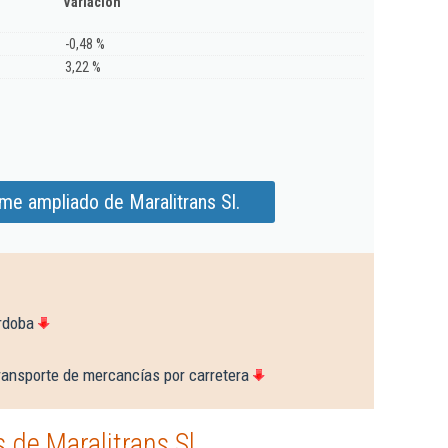
Variación
-0,48 %
3,22 %
me ampliado de Maralitrans Sl.
rdoba
ransporte de mercancías por carretera
de Maralitrans Sl.