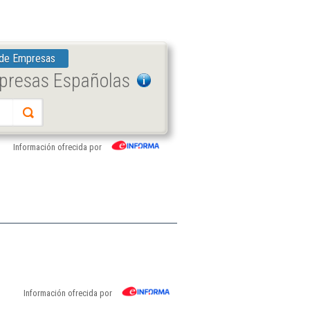
 de Empresas
mpresas Españolas
Información ofrecida por
Información ofrecida por