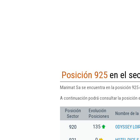
Posición 925
en el sec
Marimat Sa se encuentra en la posición 925 d
A continuación podrá consultar la posición 
Posición
Evolución
Nombre de la
Sector
Posiciones
135
920
ODYSSEY LOI
0
921
HOTEL RICE S.