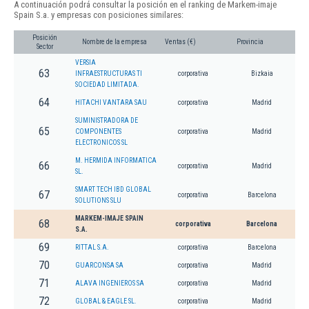
A continuación podrá consultar la posición en el ranking de Markem-imaje
Spain S.a. y empresas con posiciones similares:
Posición
Nombre de la empresa
Ventas (€)
Provincia
Sector
VERSIA
63
INFRAESTRUCTURAS TI
corporativa
Bizkaia
SOCIEDAD LIMITADA.
64
HITACHI VANTARA SAU
corporativa
Madrid
SUMINISTRADORA DE
65
COMPONENTES
corporativa
Madrid
ELECTRONICOS SL
M. HERMIDA INFORMATICA
66
corporativa
Madrid
SL.
SMART TECH IBD GLOBAL
67
corporativa
Barcelona
SOLUTIONS SLU
MARKEM-IMAJE SPAIN
68
corporativa
Barcelona
S.A.
69
RITTAL S.A.
corporativa
Barcelona
70
GUARCONSA SA
corporativa
Madrid
71
ALAVA INGENIEROS SA
corporativa
Madrid
72
GLOBAL & EAGLE SL.
corporativa
Madrid