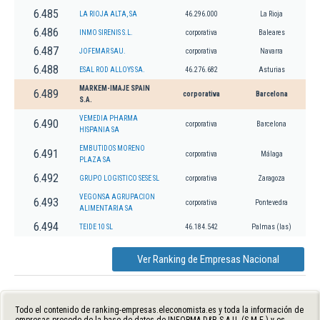
6.485
LA RIOJA ALTA, SA
46.296.000
La Rioja
6.486
INMO SIRENIS S.L.
corporativa
Baleares
6.487
JOFEMAR SAU.
corporativa
Navarra
6.488
ESAL ROD ALLOYS SA.
46.276.682
Asturias
MARKEM-IMAJE SPAIN
6.489
corporativa
Barcelona
S.A.
VEMEDIA PHARMA
6.490
corporativa
Barcelona
HISPANIA SA
EMBUTIDOS MORENO
6.491
corporativa
Málaga
PLAZA SA
6.492
GRUPO LOGISTICO SESE SL
corporativa
Zaragoza
VEGONSA AGRUPACION
6.493
corporativa
Pontevedra
ALIMENTARIA SA
6.494
TEIDE 10 SL
46.184.542
Palmas (las)
Ver Ranking de Empresas Nacional
Todo el contenido de ranking-empresas.eleconomista.es y toda la información de
empresas procede de la base de datos de INFORMA D&B S.A.U. (S.M.E.) y es