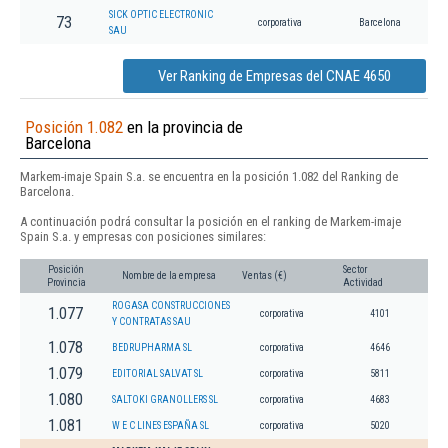
SICK OPTIC ELECTRONIC
73
corporativa
Barcelona
SAU
Ver Ranking de Empresas del CNAE 4650
Posición 1.082
en la provincia de
Barcelona
Markem-imaje Spain S.a. se encuentra en la posición 1.082 del Ranking de
Barcelona.
A continuación podrá consultar la posición en el ranking de Markem-imaje
Spain S.a. y empresas con posiciones similares:
Posición
Sector
Nombre de la empresa
Ventas (€)
Provincia
Actividad
ROGASA CONSTRUCCIONES
1.077
corporativa
4101
Y CONTRATAS SAU
1.078
BEDRUPHARMA SL
corporativa
4646
1.079
EDITORIAL SALVAT SL
corporativa
5811
1.080
SALTOKI GRANOLLERS SL
corporativa
4683
1.081
W E C LINES ESPAÑA SL
corporativa
5020