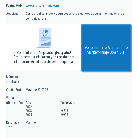
Página Web
www.markem-imaje.com
Actividad
Comercio al por mayor de equipos para las tecnologías de la información y las
comunicaciones
Ver el Informe Ampliado de
Markem-imaje Spain S.a.
Ve el Informe Ampliado. ¡Es gratis!
Regístrese en eInforma y le regalamos
el Informe Ampliado de esta empresa
Número de
empleados
Capital Social
Mayor de 60.000 €
Ventas
Año
Variación
últimos años
2022
2023
9,51 %
2024
9,99 %
Resultado
Positivo
2024