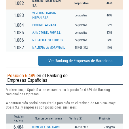
MARKEM-IMAJE SPAIN
1.082
corporativa
4650
S.A.
VEMEDIA PHARMA
1.083
corporativa
4639
HISPANIA SA
1.084
PICKING FARMA SAU
corporativa
5226
1.085
AJ MOTOR EUROPA S.L.
corporativa
4781
1.086
MT CAPITAL VENTURES S.L.
corporativa
6499
1.087
MALTERIA LA MORAVIA SL
45.968.312
1106
Ver Ranking de Empresas de Barcelona
Posición 6.489
en el Ranking de
Empresas Españolas
Markem-imaje Spain S.a. se encuentra en la posición 6.489 del Ranking
Nacional de Empresas.
A continuación podrá consultar la posición en el ranking de Markem-imaje
Spain S.a. y empresas con posiciones similares:
Posición
Nombre de la empresa
Ventas (€)
Provincia
Nacional
6.484
COMERCIAL SALGAR SL
46.298.917
Zaragoza