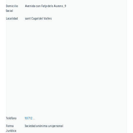
Domicilio
Avenida can Fatjo dels Aurons , 9
Social
Localidad
sant Cugat del Valles
Teléfono
93712...
Forma
Sociedad anónima unipersonal
Jurídica