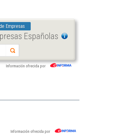
 de Empresas
mpresas Españolas
Información ofrecida por
Información ofrecida por