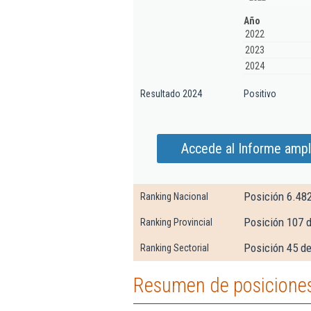
Año
2022
2023
2024
Resultado 2024
Positivo
Accede al Informe amp
Posición 6.48
Ranking Nacional
Posición 107 
Ranking Provincial
Posición 45 de
Ranking Sectorial
Resumen de posicione