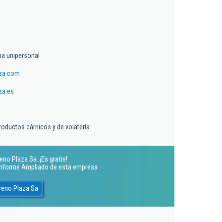
a unipersonal
za.com
za.es
roductos cárnicos y de volatería
no Plaza Sa. ¡Es gratis!
 Informe Ampliado de esta empresa
reno Plaza Sa